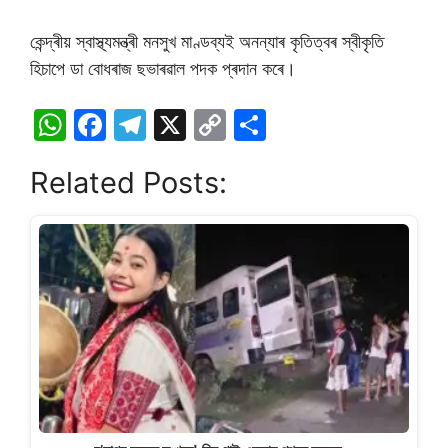
কেন্দ্ৰীয় স্বাস্থ্যমন্ত্ৰী মনসুখ মাণ্ডব্যই অনন্যাৰ কৃতিত্বৰ স্বীকৃতি
হিচাপে ডা বোধৰাজ ছভাৰৱাল পদক প্ৰদান কৰে।
W
F
T
X
C
S
h
a
el
o
h
Related Posts:
at
c
e
p
ar
s
e
gr
y
e
A
b
a
Li
p
o
m
n
p
o
k
k