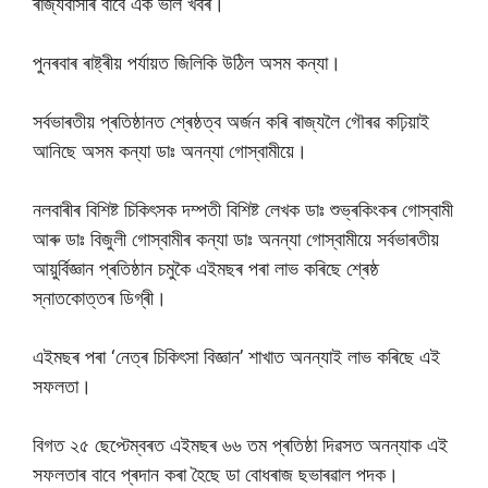
ৰাজ্যবাসীৰ বাবে এক ভাল খবৰ।
পুনৰবাৰ ৰাষ্ট্ৰীয় পৰ্যায়ত জিলিকি উঠিল অসম কন্যা।
সৰ্বভাৰতীয় প্ৰতিষ্ঠানত শ্ৰেষ্ঠত্ব অৰ্জন কৰি ৰাজ্যলৈ গৌৰৱ কঢ়িয়াই
আনিছে অসম কন্যা ডাঃ অনন্যা গোস্বামীয়ে।
নলবাৰীৰ বিশিষ্ট চিকিৎসক দম্পতী বিশিষ্ট লেখক ডাঃ শুভ্ৰকিংকৰ গোস্বামী
আৰু ডাঃ বিজুলী গোস্বামীৰ কন্যা ডাঃ অনন্যা গোস্বামীয়ে সৰ্বভাৰতীয়
আয়ুৰ্বিজ্ঞান প্ৰতিষ্ঠান চমুকৈ এইমছৰ পৰা লাভ কৰিছে শ্ৰেষ্ঠ
স্নাতকোত্তৰ ডিগ্ৰী।
এইমছৰ পৰা ‘নেত্ৰ চিকিৎসা বিজ্ঞান’ শাখাত অনন্যাই লাভ কৰিছে এই
সফলতা।
বিগত ২৫ ছেপ্টেম্বৰত এইমছৰ ৬৬ তম প্ৰতিষ্ঠা দিৱসত অনন্যাক এই
সফলতাৰ বাবে প্ৰদান কৰা হৈছে ডা বোধৰাজ ছভাৰৱাল পদক।