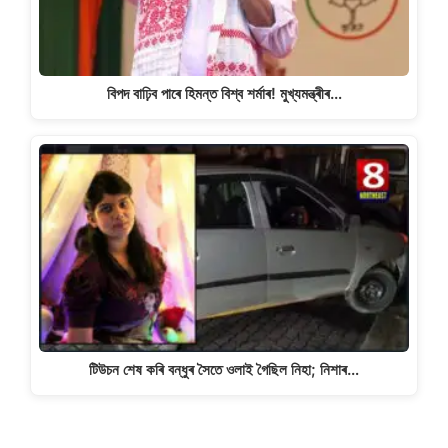
বিপদ বাঢ়িব পাৰে হিমন্ত বিশ্ব শৰ্মাৰ! মুখ্যমন্ত্ৰীৰ…
টিউচন শেষ কৰি বন্ধুৰ সৈতে ওলাই গৈছিল নিহা; নিশাৰ…