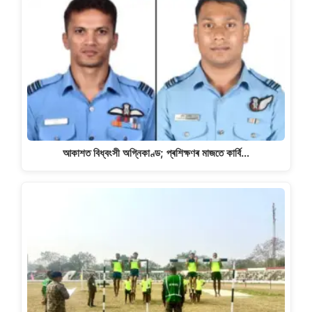
আকাশত বিধ্বংসী অগ্নিকাণ্ড; প্ৰশিক্ষণৰ মাজতে কাৰ্বি…