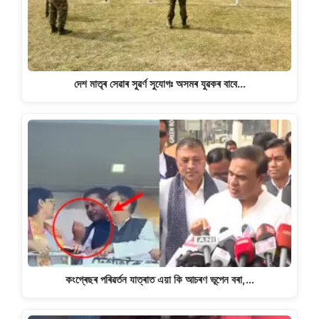
দেশ মাতৃৰ সেৱাৰ সুৱৰ্ণ সুযোগঃ অসমৰ যুৱকৰ বাবে…
কংগ্ৰেছৰ পৰিৱৰ্তন যাত্ৰাত এয়া কি আচৰণ ভূপেন বৰা,…