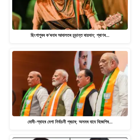
ছিংগাপুৰৰ ক'ৰনাৰ আদালতৰ চূড়ান্ত ৰায়দান; প্ৰাণৰ…
মোদী-শ্বাহৰ মেগা নিৰ্বাচনী প্ৰচাৰ; অসমৰ বাবে বিজেপিৰ…