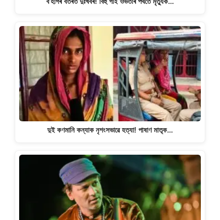
ব’হাগৰ বতৰত দুঃখবৰ! বিহু গাই ওভতাৰ পথতে মৃত্যুক…
দুই কণমানি কন্যাক নৃশংসভাৱে হত্যা! পাষাণ মাতৃক…