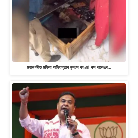
মহানগৰীত মহিলা অভিযন্তাৰ নৃশংস কাণ্ড! বক্স পালেঙৰ…