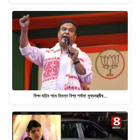
বিপদ বাঢ়িব পাৰে হিমন্ত বিশ্ব শৰ্মাৰ! মুখ্যমন্ত্ৰীৰ…