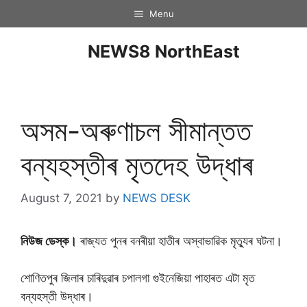
Menu
NEWS8 NorthEast
অসম-অৰুণাচল সীমান্তত
বন্যহস্তীৰ মৃতদেহ উদ্ধাৰ
August 7, 2021
by
NEWS DESK
নিউজ ডেস্ক।
ৰাজ্যত পুনৰ বনৰীয়া হাতীৰ অস্বাভাৱিক মৃত্যুৰ ঘটনা।
শােণিতপুৰ জিলাৰ চাৰিদুৱাৰ চপালগা গুইনেজিয়া পাহাৰত এটা মৃত
বন্যহস্তী উদ্ধাৰ।