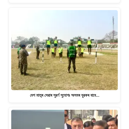
দেশ মাতৃৰ সেৱাৰ সুৱৰ্ণ সুযোগঃ অসমৰ যুৱকৰ বাবে…