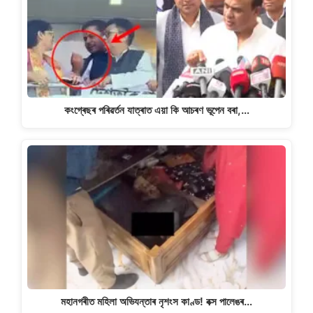
কংগ্ৰেছৰ পৰিৱৰ্তন যাত্ৰাত এয়া কি আচৰণ ভূপেন বৰা,…
মহানগৰীত মহিলা অভিযন্তাৰ নৃশংস কাণ্ড! বক্স পালেঙৰ…