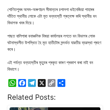
শোণিতপুৰৰ অসম-অৰুণাচল সীমান্তৰ চপালগা গুইনেজিয়া পাহাৰৰ
দাঁতিত স্থানীয় লোকে এটা মৃত বন্যহস্তী প্ৰত্যক্ষ কৰি স্থানীয় বন
বিভাগক খবৰ দিয়ে।
পাছত বালিপাৰা বনাঞ্চলিক বিষয়া কাৰ্যালয়ৰ লগতে বন বিভাগৰ লোক
ঘটনাস্থলীত উপস্থিত হৈ মৃত হাতীটোৰ সন্দৰ্ভত যাৱতীয় ব্যৱস্থা গ্ৰহণ
কৰে।
এই পৰ্যন্ত বন্যহস্তীৰ মৃত্যুৰ প্ৰকৃত কাৰণ প্ৰকাশ কৰা নাই বন
বিভাগে।
W
F
T
X
C
S
h
a
el
o
h
Related Posts:
at
c
e
p
ar
s
e
gr
y
e