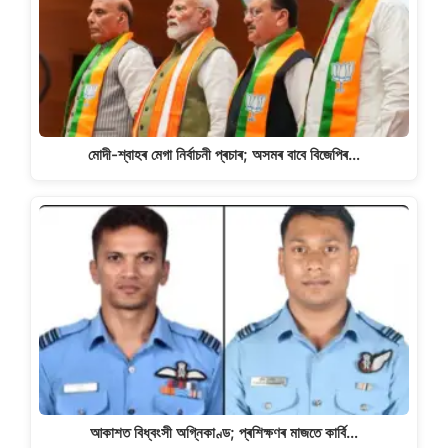
মোদী-শ্বাহৰ মেগা নিৰ্বাচনী প্ৰচাৰ; অসমৰ বাবে বিজেপিৰ…
আকাশত বিধ্বংসী অগ্নিকাণ্ড; প্ৰশিক্ষণৰ মাজতে কাৰ্বি…