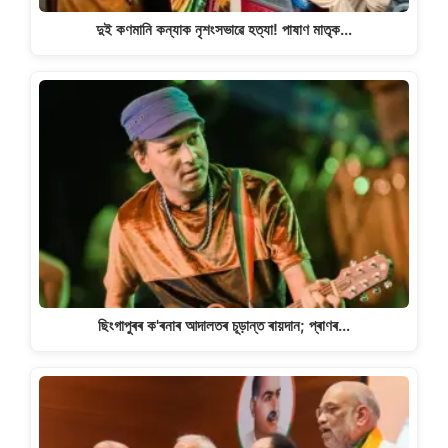
দুই কণমানি কন্যাক নৃশংসভাৱে হত্যা! পাষাণ মাতৃক…
ছিংগাপুৰৰ ক'ৰনাৰ আদালতৰ চূড়ান্ত ৰায়দান; প্ৰাণৰ…