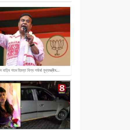
দ বাঢ়িব পাৰে হিমন্ত বিশ্ব শৰ্মাৰ! মুখ্যমন্ত্ৰীৰ…