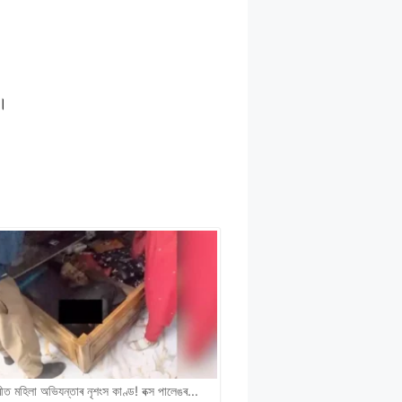
ে।
ীত মহিলা অভিযন্তাৰ নৃশংস কাণ্ড! বক্স পালেঙৰ…