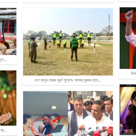
াতৃক…
বিপ
দেশ মাতৃৰ সেৱাৰ সুৱৰ্ণ সুযোগঃ অসমৰ যুৱকৰ বাবে…
ৰাণৰ…