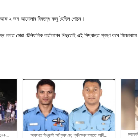
ষয়া আৰু ২ জন আমোলাৰ বিৰুদ্ধে ৰুজু হৈছিল গোচৰ।
 শ্বাহৰ লগত হোৱা টেলিফনিক বাৰ্তালাপৰ পিছতেই এই সিদ্ধান্ত গ্ৰহণ কৰে মিজোৰাম
মহানগৰ
ত্যুক…
আকাশত বিধ্বংসী অগ্নিকাণ্ড; প্ৰশিক্ষণৰ মাজতে কাৰ্বি…