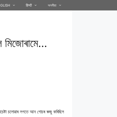
GLISH
हिन्दी
অসমীয়া
’লে মিজোৰামে…
অপচেষ্টা চলোৱাৰ লগতে আন গোচৰ ৰুজু কৰিছিল