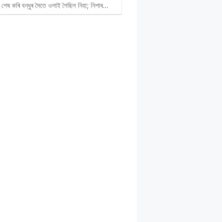
 শেষ কৰি বন্ধুৰ সৈতে ওলাই গৈছিল নিহা; নিশাৰ…