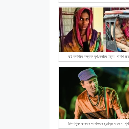
দুই কণমানি কন্যাক নৃশংসভাৱে হত্যা! পাষাণ ম
ছিংগাপুৰৰ ক'ৰনাৰ আদালতৰ চূড়ান্ত ৰায়দান; প্