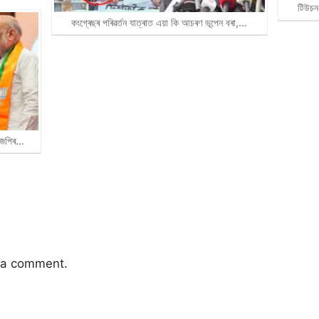
টিউচন
কংগ্ৰেছৰ পৰিৱৰ্তন যাত্ৰাত এয়া কি আচৰণ ভূপেন বৰা,…
বিজেপিৰ…
 a comment.