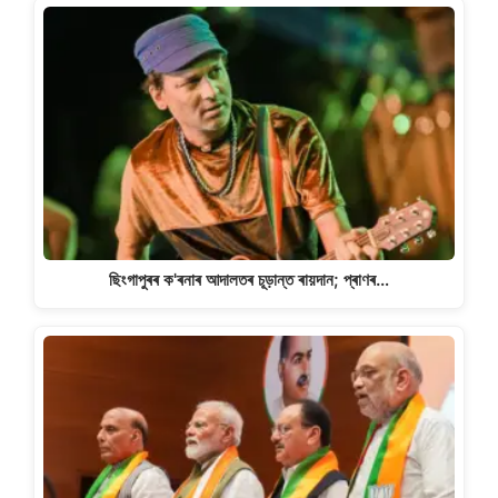
ছিংগাপুৰৰ ক'ৰনাৰ আদালতৰ চূড়ান্ত ৰায়দান; প্ৰাণৰ…