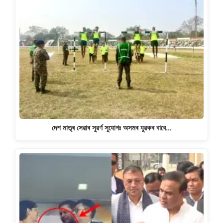
দেশ মাতৃৰ সেৱাৰ সুৱৰ্ণ সুযোগঃ অসমৰ যুৱকৰ বাবে…