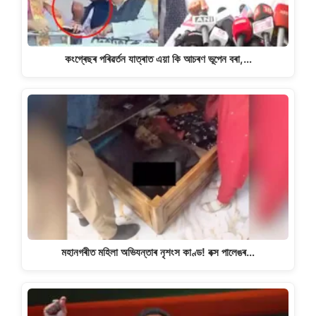
কংগ্ৰেছৰ পৰিৱৰ্তন যাত্ৰাত এয়া কি আচৰণ ভূপেন বৰা,…
মহানগৰীত মহিলা অভিযন্তাৰ নৃশংস কাণ্ড! বক্স পালেঙৰ…