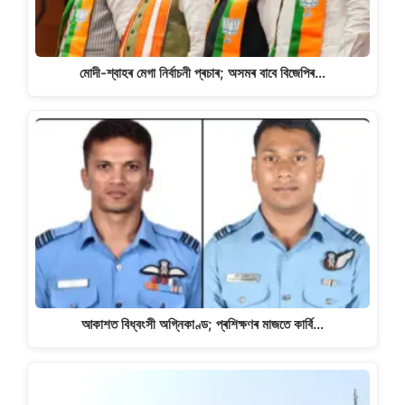
মোদী-শ্বাহৰ মেগা নিৰ্বাচনী প্ৰচাৰ; অসমৰ বাবে বিজেপিৰ…
আকাশত বিধ্বংসী অগ্নিকাণ্ড; প্ৰশিক্ষণৰ মাজতে কাৰ্বি…