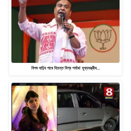
বিপদ বাঢ়িব পাৰে হিমন্ত বিশ্ব শৰ্মাৰ! মুখ্যমন্ত্ৰীৰ…