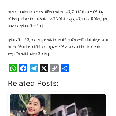
আমাৰ চৰকাৰখনৰ ওপৰত ৰাইজৰ আস্থা এই উপ নিৰ্বাচনে প্ৰতিপন্ন
কৰিলে। বিজেপিক কেতিয়াও ভোট নিদিয়া মানুহে এইবাৰ ভোট দিছে বুলি
মন্তব্য মুখ্যমন্ত্ৰী শৰ্মাৰ।
মুখ্যমন্ত্ৰী শৰ্মাই কয়-মানুহে আমাক জিৰণি ল’বলৈ ভোট দিয়া নাছিল আৰু
আমিও জিৰণি ল’ব নিবিচাৰো।দূৰন্ত গতিত অসমৰ বিকাশৰ যাত্ৰাৰ
লক্ষ্য লৈ আমি আগুৱাই যাম।
W
F
T
X
C
S
h
a
el
o
h
Related Posts:
at
c
e
p
ar
s
e
gr
y
e
A
b
a
Li
p
o
m
n