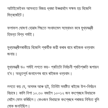
আটাইকেইখন আসনতে বিজয় ধ্বজা উৰুৱাবলৈ সক্ষম হয় বিজেপি
মিত্ৰজোঁটে।
ফলাফল ঘোষণা হোৱাৰ পিছতে সংবাদমেল সম্বোধন কৰে মুখ্যমন্ত্ৰী
হিমন্ত বিশ্ব শৰ্মাই।
মুখ্যমন্ত্ৰীগৰাকীয়ে বিজেপি প্ৰাৰ্থীক জয়ী কৰাৰ বাবে ৰাইজক ধন্যবাদ
জনায়।
মুখ্যমন্ত্ৰী ড০ শৰ্মাই লগতে কয়- প্ৰতিটো নিৰ্বাচনী প্ৰতিশ্ৰুতি ৰূপায়ন
হ’ব। অভূতপূৰ্ব জনাদেশৰ বাবে ৰাইজক ধন্যবাদ।
লগতে কয় যে, অসমৰ আৰু দুই, তিনিটা সমষ্টিত ৰাইজে উপ-নিৰ্বাচন
বিচাৰে। কালি নিশা ১০.৩০ বজালৈ ১০–১২ জন কংগ্ৰেছৰ বিধায়কে
মোলৈ ফোন কৰিছিল। কেওজন বিধায়কে কংগ্ৰেছৰ পৰাজয় নিশ্চিত বুলি
মোক জনাইছিল।