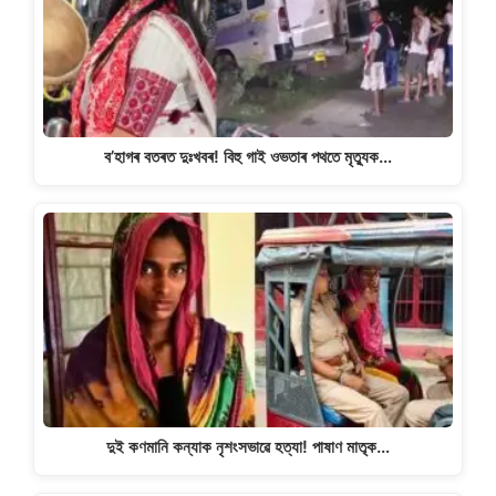
p
o
k
k
ব’হাগৰ বতৰত দুঃখবৰ! বিহু গাই ওভতাৰ পথতে মৃত্যুক…
দুই কণমানি কন্যাক নৃশংসভাৱে হত্যা! পাষাণ মাতৃক…