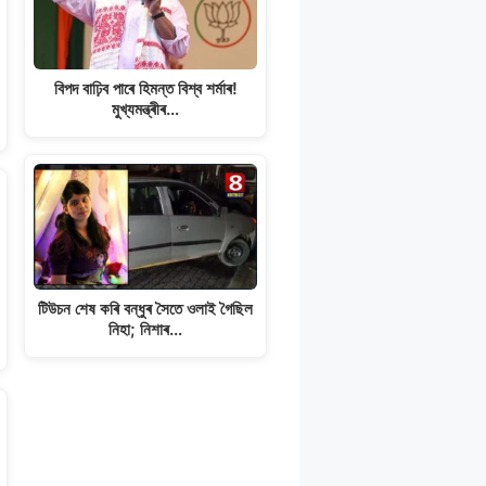
বিপদ বাঢ়িব পাৰে হিমন্ত বিশ্ব শৰ্মাৰ!
মুখ্যমন্ত্ৰীৰ…
টিউচন শেষ কৰি বন্ধুৰ সৈতে ওলাই গৈছিল
নিহা; নিশাৰ…