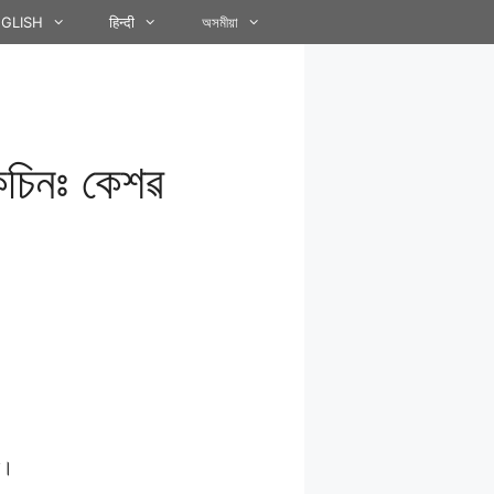
GLISH
हिन्दी
অসমীয়া
কচিনঃ কেশৱ
তই।