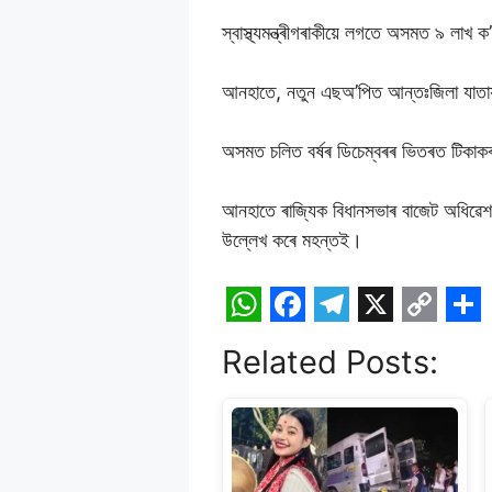
স্বাস্থ্যমন্ত্ৰীগৰাকীয়ে লগতে অসমত ৯ লা
আনহাতে, নতুন এছঅ’পিত আন্তঃজিলা যাতায়ত মুক
অসমত চলিত বৰ্ষৰ ডিচেম্বৰৰ ভিতৰত টিকাকৰণ প
আনহাতে ৰাজ্যিক বিধানসভাৰ বাজেট অধিৱেশনত প
উল্লেখ কৰে মহন্তই।
W
F
T
X
C
S
Related Posts:
h
a
e
o
h
a
c
l
p
a
t
e
e
y
r
s
b
g
L
e