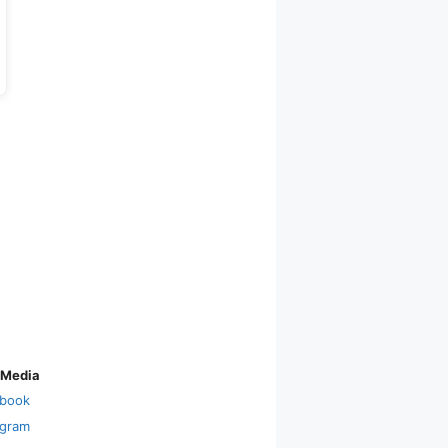
 Media
book
agram