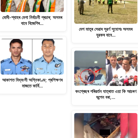
মোদী-শ্বাহৰ মেগা নিৰ্বাচনী প্ৰচাৰ; অসমৰ
বাবে বিজেপিৰ…
দেশ মাতৃৰ সেৱাৰ সুৱৰ্ণ সুযোগঃ অসমৰ
যুৱকৰ বাবে…
আকাশত বিধ্বংসী অগ্নিকাণ্ড; প্ৰশিক্ষণৰ
মাজতে কাৰ্বি…
কংগ্ৰেছৰ পৰিৱৰ্তন যাত্ৰাত এয়া কি আচৰণ
ভূপেন বৰা,…