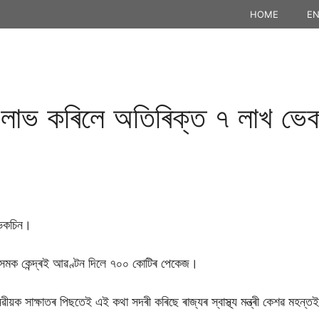
HOME
EN
া লাভ কৰিলে অতিৰিক্ত ৭ লাখ ভে
ভেকচিন।
অসমক কেন্দ্ৰই আৱণ্টন দিলে ৭০০ কোটিৰ পেকেজ।
ুখ মানৱীয়ক সাক্ষাতৰ পিছতেই এই কথা সদৰী কৰিছে ৰাজ্যৰ স্বাস্থ্য মন্ত্ৰী কেশৱ মহন্