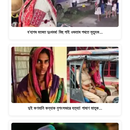
k
ব’হাগৰ বতৰত দুঃখবৰ! বিহু গাই ওভতাৰ পথতে মৃত্যুক…
দুই কণমানি কন্যাক নৃশংসভাৱে হত্যা! পাষাণ মাতৃক…