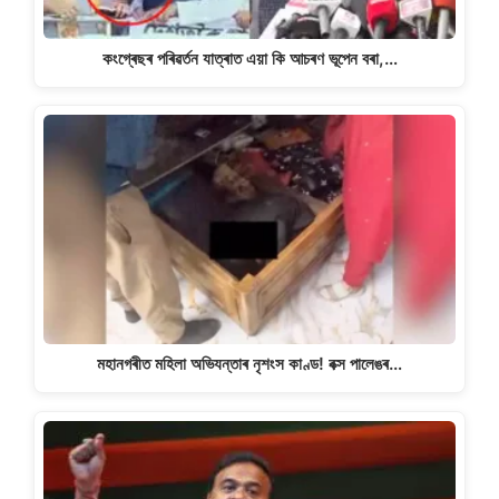
কংগ্ৰেছৰ পৰিৱৰ্তন যাত্ৰাত এয়া কি আচৰণ ভূপেন বৰা,…
মহানগৰীত মহিলা অভিযন্তাৰ নৃশংস কাণ্ড! বক্স পালেঙৰ…