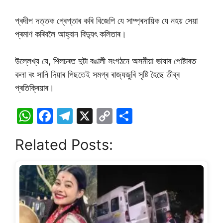
প্ৰদীপ দত্তক গ্ৰেপ্তাৰ কৰি বিজেপি যে সাম্প্ৰদায়িক যে নহয় সেয়া
প্ৰমাণ কৰিবলৈ আহ্বান বিদ্যুৎ কলিতাৰ।
উল্লেখ্য যে, শিলচৰত দুটা বঙালী সংগঠনে অসমীয়া ভাষাৰ পোষ্টাৰত
কলা ৰং সানি দিয়াৰ পিছতেই সমগ্ৰ ৰাজ্যজুৰি সৃষ্টি হৈছে তীব্ৰ
প্ৰতিক্ৰিয়াৰ।
W
F
T
X
C
S
h
a
el
o
h
Related Posts:
at
c
e
p
ar
s
e
gr
y
e
A
b
a
Li
p
o
m
n
p
o
k