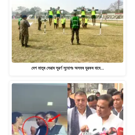
দেশ মাতৃৰ সেৱাৰ সুৱৰ্ণ সুযোগঃ অসমৰ যুৱকৰ বাবে…