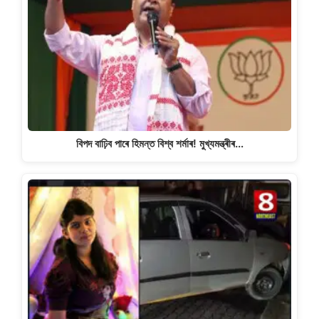
বিপদ বাঢ়িব পাৰে হিমন্ত বিশ্ব শৰ্মাৰ! মুখ্যমন্ত্ৰীৰ…