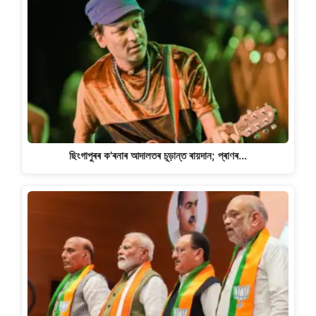
ছিংগাপুৰৰ ক'ৰনাৰ আদালতৰ চূড়ান্ত ৰায়দান; প্ৰাণৰ…