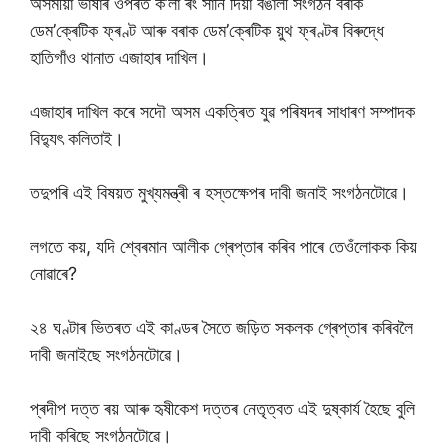
অসমীয়া ভাষাৰ ওপৰত ক’লা ৰং সানি দিয়া বঙালী সংগঠন বৰাক
ডেম’ক্ৰেটিক ফ্ৰণ্ট আৰু বৰাক ডেম’ক্ৰেটিক য়ুথ ফ্ৰণ্টৰ বিৰুদ্ধে
হাতিগাঁও থানাত এজাহাৰ দাখিল।
এজাহাৰ দাখিল কৰে সদৌ অসম একত্ৰিত যুৱ পৰিষদৰ সাধাৰণ সম্পাদক
বিদ্যুৎ কলিতাই।
তদুপৰি এই বিষয়ত মুখ্যমন্ত্ৰী ৰ হস্তক্ষেপৰ দাবী জনাই সংগঠনটোৱে।
লগতে কয়, যদি শ্বেৰমান আলীক গ্ৰেপ্তাৰ কৰিব পাৰে তেওঁলোকক কিয়
নোৱাৰে?
২৪ ঘণ্টাৰ ভিতৰত এই কাণ্ডৰ সৈতে জড়িত সকলক গ্ৰেপ্তাৰ কৰিবলৈ
দাবী জনাইছে সংগঠনটোৱে।
প্ৰদীপ দত্ত ৰয় আৰু হৃষীকেশ দত্তৰ নেতৃত্বত এই দুষ্কাৰ্য হৈছে বুলি
দাবী কৰিছে সংগঠনটোৱে।