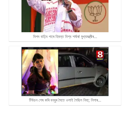
বিপদ বাঢ়িব পাৰে হিমন্ত বিশ্ব শৰ্মাৰ! মুখ্যমন্ত্ৰীৰ…
টিউচন শেষ কৰি বন্ধুৰ সৈতে ওলাই গৈছিল নিহা; নিশাৰ…