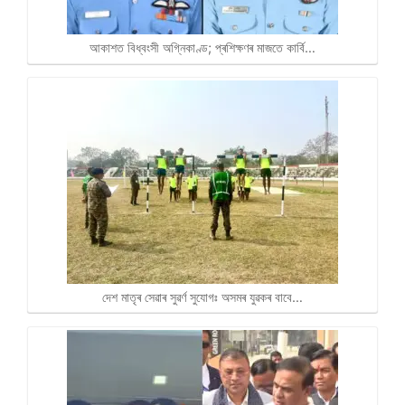
আকাশত বিধ্বংসী অগ্নিকাণ্ড; প্ৰশিক্ষণৰ মাজতে কাৰ্বি…
দেশ মাতৃৰ সেৱাৰ সুৱৰ্ণ সুযোগঃ অসমৰ যুৱকৰ বাবে…