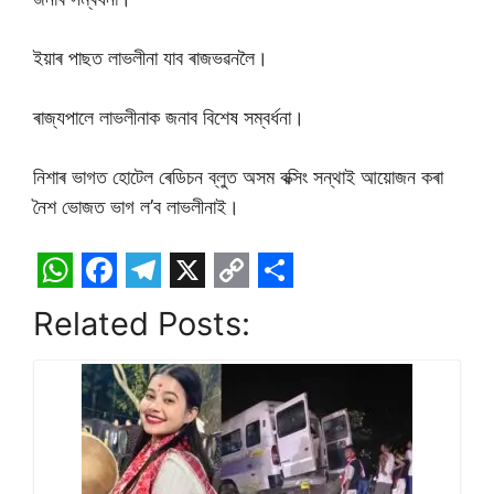
ইয়াৰ পাছত লাভলীনা যাব ৰাজভৱনলৈ।
ৰাজ্যপালে লাভলীনাক জনাব বিশেষ সম্বৰ্ধনা।
নিশাৰ ভাগত হোটেল ৰেডিচন ব্লুত অসম বক্সিং সন্থাই আয়োজন কৰা
নৈশ ভোজত ভাগ ল’ব লাভলীনাই।
W
F
T
X
C
S
Related Posts:
h
a
e
o
h
a
c
l
p
a
t
e
e
y
r
s
b
g
L
e
A
o
r
i