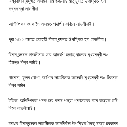
বিশ্ববাসীৰ সন্মুখত অসমৰ নাম উজলাই মাতৃভূমিত উপস্থিত হ’ল
বজ্ৰকন্যা লাভলীনা।
অলিম্পিকৰ পদক লৈ অসমত পদাৰ্পন কৰিলে লাভলীনাই।
পুৱা ৯ঃ১৫ বজাত গুৱাহাটী বিমান বন্দৰত উপস্থিত হ’ব লাভলীনা।
বিমান বন্দৰত লাভলীনাক উষ্ম আদৰণি জনাই ৰাজ্যৰ মুখ্যমন্ত্ৰী ড০
হিমন্ত বিশ্ব শৰ্মাই।
গামোচা, ফুলৰ থোপা, জাপিৰে লাভলীনাক আদৰণি মুখ্যমন্ত্ৰী ড০ হিমন্ত
বিশ্ব শৰ্মাৰ।
টকিঅ’ অলিম্পিকত পদক জয় কৰাৰ পাছত প্ৰথমবাৰৰ বাবে ৰাজ্যত ভৰি
দিলে লাভলীনাই।
বৰঝাৰ বিমানবন্দৰত লাভলীনাক আদৰিবলৈ উপস্থিত হৈছে ৰাজ্য চৰকাৰৰ