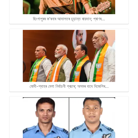
ছিংগাপুৰৰ ক'ৰনাৰ আদালতৰ চূড়ান্ত ৰায়দান; প্ৰাণৰ…
মোদী-শ্বাহৰ মেগা নিৰ্বাচনী প্ৰচাৰ; অসমৰ বাবে বিজেপিৰ…