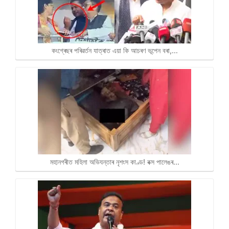
কংগ্ৰেছৰ পৰিৱৰ্তন যাত্ৰাত এয়া কি আচৰণ ভূপেন বৰা,…
মহানগৰীত মহিলা অভিযন্তাৰ নৃশংস কাণ্ড! বক্স পালেঙৰ…