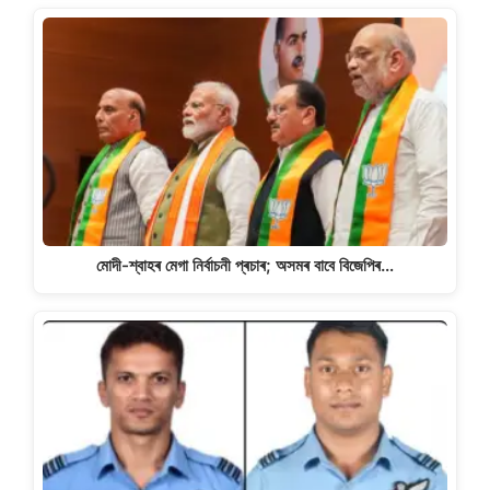
মোদী-শ্বাহৰ মেগা নিৰ্বাচনী প্ৰচাৰ; অসমৰ বাবে বিজেপিৰ…