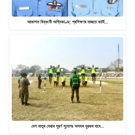
আকাশত বিধ্বংসী অগ্নিকাণ্ড; প্ৰশিক্ষণৰ মাজতে কাৰ্বি…
দেশ মাতৃৰ সেৱাৰ সুৱৰ্ণ সুযোগঃ অসমৰ যুৱকৰ বাবে…