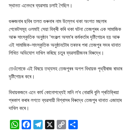
স্থানত এনেদৰে ব্যৱসায় চলাই গৈছিল।
গুৰুজনাৰ ছবিৰ তলত গুৰুনাৰ নাম উল্লেখ থকা অংশত মছলাৰ
পেকেটসমূহ ওলমাই সেয়া বিক্ৰী কৰি থকা ঘটনা তেজপুৰৰ এক সামাজিক
আৰু সাংস্কৃতিক অনুষ্ঠান ‘সংকল্প অসম’ৰ কৰ্মকৰ্তাৰ দৃষ্টিগোচৰ হয় আৰু
এই সামাজিক-সাংস্কৃতিক অনুষ্ঠানটোৰ তৰফৰ পৰা তেজপুৰ সদৰ থানাত
লিখিত অভিযোগ দাখিল কৰিছে চতুৰ ব্যৱসায়ীজনৰ বিৰুদ্ধে।
তেওঁলোকে এই বিষয়ে তথ্যসহ তেজপুৰৰ অগপ বিধায়ক পৃথ্বীৰাজ ৰাভাৰ
দৃষ্টিগোচৰ কৰে।
বিধায়কজনে এনে কাৰ্য কোনোপধ্যেই মানি ল’ব নোৱাৰি বুলি প্ৰতিক্ৰিয়া
প্ৰকাশ কৰাৰ লগতে ব্যৱসায়ী বিশ্বাসৰ বিৰুদ্ধে তেজপুৰ থানাত এজাহাৰ
দাখিল কৰে।
W
F
T
X
C
S