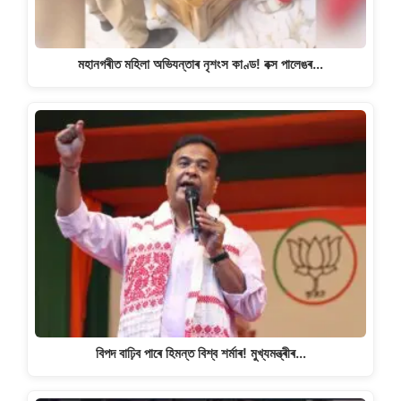
মহানগৰীত মহিলা অভিযন্তাৰ নৃশংস কাণ্ড! বক্স পালেঙৰ…
বিপদ বাঢ়িব পাৰে হিমন্ত বিশ্ব শৰ্মাৰ! মুখ্যমন্ত্ৰীৰ…