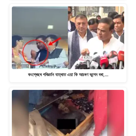
কংগ্ৰেছৰ পৰিৱৰ্তন যাত্ৰাত এয়া কি আচৰণ ভূপেন বৰা,…