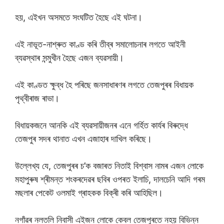
হয়, এইখন অসমতে সংঘটিত হৈছে এই ঘটনা।
এই নাভূত-নাশ্ৰুত কাণ্ড কৰি তীব্ৰ সমালােচনাৰ লগতে আইনী
ব্যৱস্থাৰ সন্মুখীন হৈছে এজন ব্যৱসায়ী।
এই কাণ্ডত ক্ষুব্ধ হৈ পৰিছে জনসাধাৰণৰ লগতে তেজপুৰৰ বিধায়ক
পৃথ্বীৰাজ ৰাভা।
বিধায়কজনে আনকি এই ব্যৱসায়ীজনৰ এনে গৰ্হিত কাৰ্যৰ বিৰুদ্ধে
তেজপুৰ সদৰ থানাত এখন এজাহাৰ দাখিল কৰিছে।
উল্লেখ্য যে, তেজপুৰৰ চ’ক বজাৰত নিতাই বিশ্বাস নামৰ এজন লোকে
মহাপুৰুষ শ্ৰীমন্ত শংকৰদেৱৰ ছবিৰ ওপৰত ইলাচি, দালচেনি আদি গৰম
মছলাৰ পেকেট ওলমাই গ্ৰাহকক বিক্ৰী কৰি আহিছিল।
নগাঁৱৰ নলতলি নিবাসী এইজন লোকে কেবল তেজপুৰতে নহয় বিভিন্ন