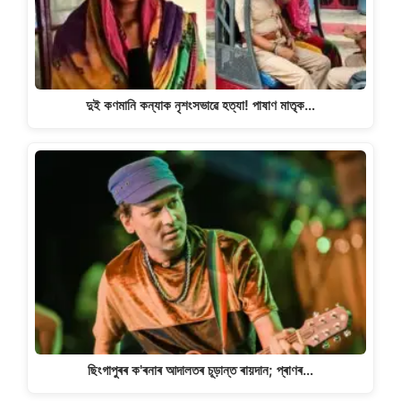
দুই কণমানি কন্যাক নৃশংসভাৱে হত্যা! পাষাণ মাতৃক…
ছিংগাপুৰৰ ক'ৰনাৰ আদালতৰ চূড়ান্ত ৰায়দান; প্ৰাণৰ…