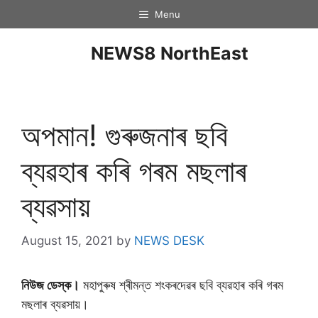
Menu
NEWS8 NorthEast
অপমান! গুৰুজনাৰ ছবি
ব্যৱহাৰ কৰি গৰম মছলাৰ
ব্যৱসায়
August 15, 2021
by
NEWS DESK
নিউজ ডেস্ক।
মহাপুৰুষ শ্ৰীমন্ত শংকৰদেৱৰ ছবি ব্যৱহাৰ কৰি গৰম
মছলাৰ ব্যৱসায়।