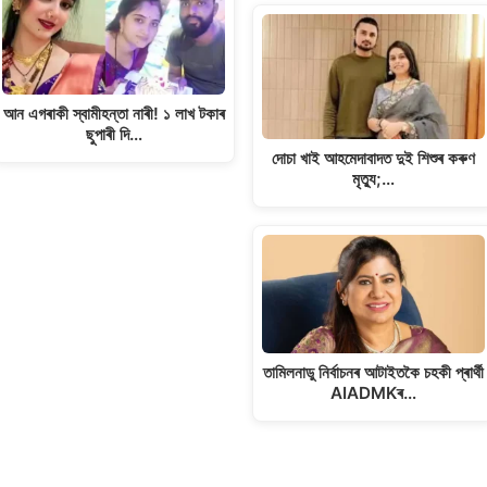
আন এগৰাকী স্বামীহন্তা নাৰী! ১ লাখ টকাৰ
ছুপাৰী দি…
দোচা খাই আহমেদাবাদত দুই শিশুৰ কৰুণ
মৃত্যু;…
তামিলনাডু নিৰ্বাচনৰ আটাইতকৈ চহকী প্ৰাৰ্থী
AIADMKৰ…