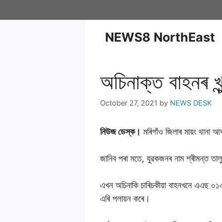
NEWS8 NorthEast
অচিনাক্ত বাহনৰ খু
October 27, 2021
by
NEWS DESK
নিউজ ডেস্ক।
মৰিগাঁও জিলাৰ মায়ং থানা আৰ
জানিব পৰা মতে, যুৱকজনৰ নাম শ্ৰীমন্ত তা
এখন অচিনাকি চাৰিচকীয়া বাহনখনে এএছ ০১এ
এৰি পলায়ন কৰে।