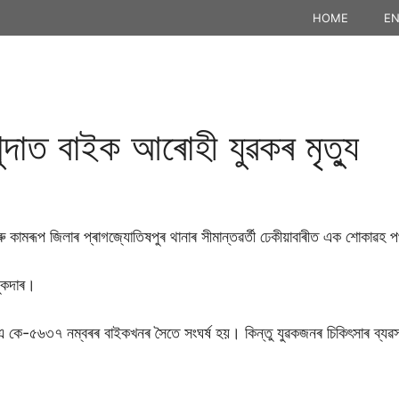
HOME
EN
ন্দাত বাইক আৰােহী যুৱকৰ মৃত্যু
ু কামৰূপ জিলাৰ প্ৰাগজ্যোতিষপুৰ থানাৰ সীমান্তৱৰ্তী ঢেকীয়াবাৰীত এক শোকাৱহ প
লুকদাৰ।
 কে-৫৬৩৭ নম্বৰৰ বাইকখনৰ সৈতে সংঘৰ্ষ হয়। কিন্তু যুৱকজনৰ চিকিৎসাৰ ব্যৱস