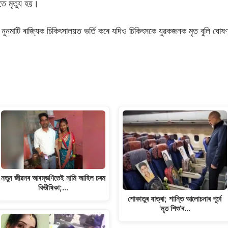
ে মৃত্যু হয়।
ুনমাটি ৰাজ্যিক চিকিৎসালয়ত ভৰ্তি কৰে যদিও চিকিৎসকে যুৱকজনক মৃত বুলি ঘোষ
S
h
ar
e
নতুন জীৱনৰ আৰম্ভণিতেই নামি আহিল চৰম
বিভীষিকা;…
শোকাতুৰ যাত্ৰা; শান্তি আলোচনাৰ পূৰ্বে
'মৃত শিশু’ৰ…