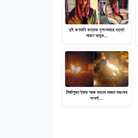
দুই কণমানি কন্যাক নৃশংসভাৱে হত্যা!
পাষাণ মাতৃক…
মিৰ্জাপুৰত ট্ৰাক আৰু বাহনৰ মাজত ভয়ংকৰ
সংঘৰ্ষ;…