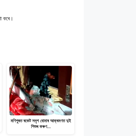
ণা কৰে।
মণিপুৰত ৰকেট সদৃশ বোমাৰ আক্ৰমণত দুই
শিশুৰ কৰুণ…