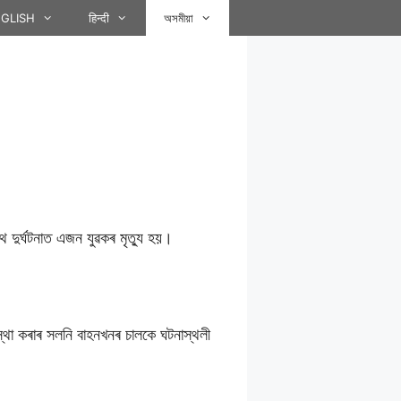
GLISH
हिन्दी
অসমীয়া
থ দুৰ্ঘটনাত এজন যুৱকৰ মৃত্যু হয়।
্থা কৰাৰ সলনি বাহনখনৰ চালকে ঘটনাস্থলী