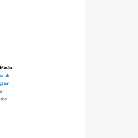
 Media
book
agram
ter
ube