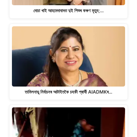
দোচা খাই আহমেদাবাদত দুই শিশুৰ কৰুণ মৃত্যু;…
তামিলনাডু নিৰ্বাচনৰ আটাইতকৈ চহকী প্ৰাৰ্থী AIADMKৰ…