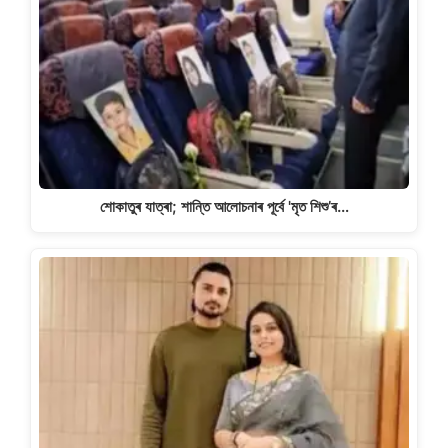
শোকাতুৰ যাত্ৰা; শান্তি আলোচনাৰ পূৰ্বে 'মৃত শিশু’ৰ…