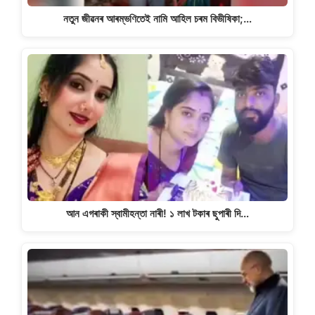
নতুন জীৱনৰ আৰম্ভণিতেই নামি আহিল চৰম বিভীষিকা;…
আন এগৰাকী স্বামীহন্তা নাৰী! ১ লাখ টকাৰ ছুপাৰী দি…