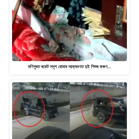
মণিপুৰত ৰকেট সদৃশ বোমাৰ আক্ৰমণত দুই শিশুৰ কৰুণ…