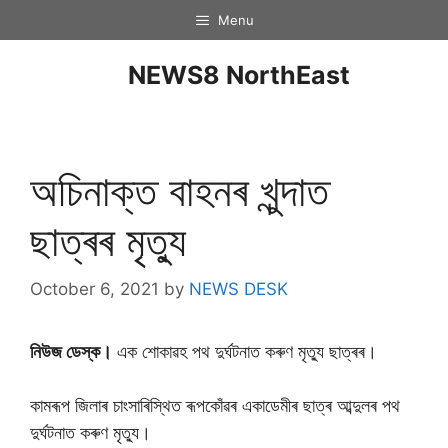
Menu
NEWS8 NorthEast
অচিনাক্ত বাহনৰ খুন্দাত
ছাত্ৰৰ মৃত্যু
October 6, 2021
by
NEWS DESK
নিউজ ডেস্ক।
এক শােকাৱহ পথ দুৰ্ঘটনাত কৰুণ মৃত্যু ছাত্ৰৰ।
কামৰূপ জিলাৰ চাংসাৰিস্থিত ৰূপকোঁৱৰ একাডেমীৰ ছাত্ৰ আব্দুলৰ পথ
দুৰ্ঘটনাত কৰুণ মৃত্যু।