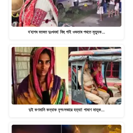
k
ব’হাগৰ বতৰত দুঃখবৰ! বিহু গাই ওভতাৰ পথতে মৃত্যুক…
দুই কণমানি কন্যাক নৃশংসভাৱে হত্যা! পাষাণ মাতৃক…