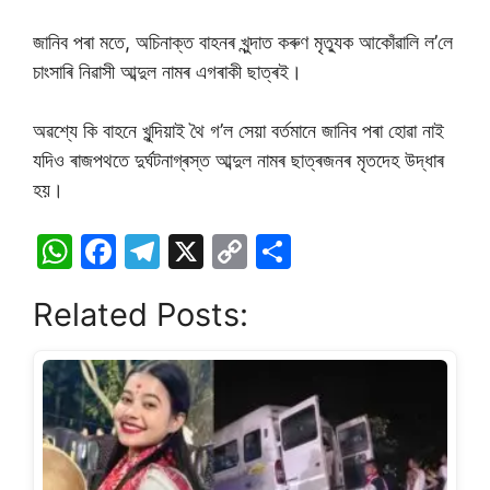
জানিব পৰা মতে, অচিনাক্ত বাহনৰ খুন্দাত কৰুণ মৃত্যুক আকোঁৱালি ল’লে
চাংসাৰি নিৱাসী আব্দুল নামৰ এগৰাকী ছাত্ৰই।
অৱশ্যে কি বাহনে খুন্দিয়াই থৈ গ’ল সেয়া বৰ্তমানে জানিব পৰা হোৱা নাই
যদিও ৰাজপথতে দুৰ্ঘটনাগ্ৰস্ত আব্দুল নামৰ ছাত্ৰজনৰ মৃতদেহ উদ্ধাৰ
হয়।
W
F
T
X
C
S
h
a
el
o
h
Related Posts:
at
c
e
p
ar
s
e
gr
y
e
A
b
a
Li
p
o
m
n
p
o
k