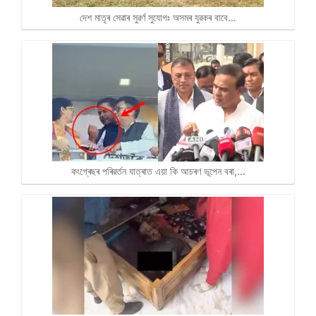
দেশ মাতৃৰ সেৱাৰ সুৱৰ্ণ সুযোগঃ অসমৰ যুৱকৰ বাবে…
কংগ্ৰেছৰ পৰিৱৰ্তন যাত্ৰাত এয়া কি আচৰণ ভূপেন বৰা,…