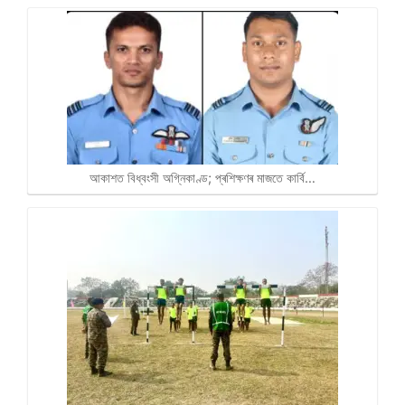
আকাশত বিধ্বংসী অগ্নিকাণ্ড; প্ৰশিক্ষণৰ মাজতে কাৰ্বি…