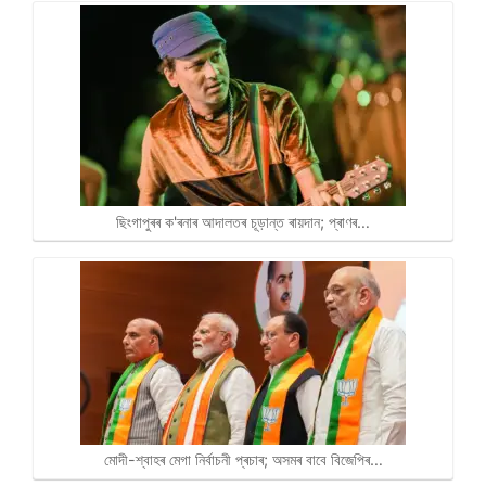
ছিংগাপুৰৰ ক'ৰনাৰ আদালতৰ চূড়ান্ত ৰায়দান; প্ৰাণৰ…
মোদী-শ্বাহৰ মেগা নিৰ্বাচনী প্ৰচাৰ; অসমৰ বাবে বিজেপিৰ…