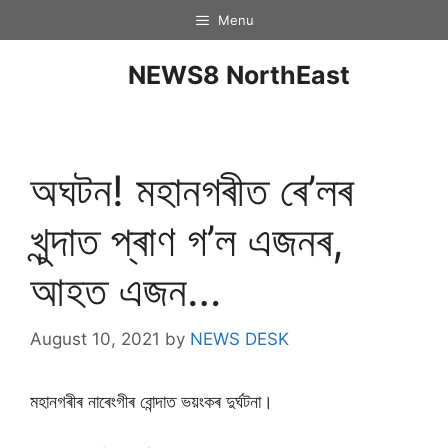
Menu
NEWS8 NorthEast
অঘটন! মহানগৰীত ৰে’লৰ
খুন্দাত প্ৰাণ গ’ল এজনৰ,
আহত এজন…
August 10, 2021
by
NEWS DESK
মহানগৰীৰ নাৰেংগীৰ বোন্দাত ভয়ংকৰ দুৰ্ঘটনা।