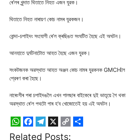
ৰে’লৰ খুন্দাত থিতাতে নিহত এজন যুৱক।
থিতাতে নিহত নাৰায়ণ কোচ নামৰ যুৱকজন।
বোন্দা-চপাইদং সংযোগী ৰে’ল ক্ৰছিঙত সংঘটিত হৈছে এই অঘটন।
আনহাতে দুৰ্ঘটনাটোত আহত হৈছে এজন যুৱক।
সংকটজনক অৱস্থাত আহত অঞ্জন কোচ নামৰ যুৱকনক GMCHলৈ
প্রেৰণ কৰা হৈছে।
নাৰেংগীৰ পৰা চপাইদঙলৈ এখন পালছাৰ বাইকেৰে দুই ভাতৃয়ে গৈ থকা
অৱস্থাত ৰে’ল পথটো পাৰ হ’ব খোজোতেই হয় এই অঘটন।
W
F
T
X
C
S
Related Posts: