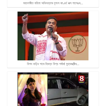
মহানগৰীত মহিলা অভিযন্তাৰ নৃশংস কাণ্ড! বক্স পালেঙৰ…
বিপদ বাঢ়িব পাৰে হিমন্ত বিশ্ব শৰ্মাৰ! মুখ্যমন্ত্ৰীৰ…