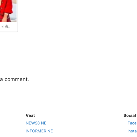
াত খাকী…
 a comment.
Visit
Social
NEWS8 NE
Face
INFORMER NE
Inst