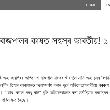
HOME
EN
া ৰাজপালৰ কাষত সহস্ৰ ভাৰতীয়! ১
ুৱাই অহা জনপ্ৰিয় অভিনেতা ৰাজপাল যাদৱৰ জীৱনলৈ নামি অহা চৰম বিপ
্লীৰ তিহাৰ কাৰাগাৰত আত্মসমৰ্পণ কৰাৰ পূৰ্বে অভিনেতাগৰাকীয়ে প্ৰকাশ
ক। “মোৰ কোনো বন্ধু নাই” বুলি অভিনেতাজনে কৰা মৰ্মান্তিক মন্ত
 পৰিলক্ষিত হৈছে।