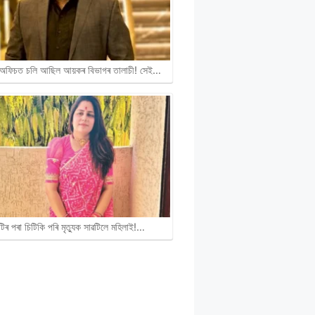
অফিচত চলি আছিল আয়কৰ বিভাগৰ তালাচী! সেই…
ুটিৰ পৰা চিটিকি পৰি মৃত্যুক সাৱটিলে মহিলাই!…