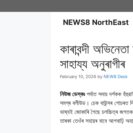
NEWS8 NorthEast
কাৰাবন্দী অভিনেত
সাহায্য অনুৰাগীৰ
February 10, 2026
by
NEW8 Desk
নিউজ ডেস্কঃ
পৰ্দাত সদায় দৰ্শকক হঁহ
সমগ্ৰ বলীউড। চেক বাউন্সৰ গোচৰত দিল
ভাষ্যই জোকাৰি গৈছে চলচ্চিত্ৰ জগত
তাৰকা তেওঁৰ সহায়ৰ বাবে আগবাঢ়ি অহা