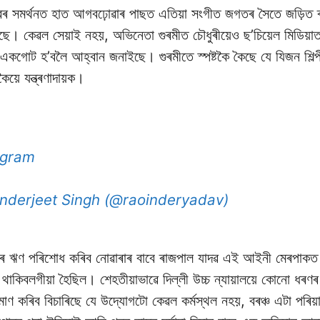
দৱৰ সমৰ্থনত হাত আগবঢ়োৱাৰ পাছত এতিয়া সংগীত জগতৰ সৈতে জড়িত ৰাও
ছে। কেৱল সেয়াই নহয়, অভিনেতা গুৰমীত চৌধুৰীয়েও ছ’চিয়েল মিডিয়া
োট হ’বলৈ আহ্বান জনাইছে। গুৰমীতে স্পষ্টকৈ কৈছে যে যিজন শিল্পী
ৈয়ে যন্ত্ৰণাদায়ক।
agram
Inderjeet Singh (@raoinderyadav)
াৰ ঋণ পৰিশোধ কৰিব নোৱাৰাৰ বাবে ৰাজপাল যাদৱ এই আইনী মেৰপাক
থাকিবলগীয়া হৈছিল। শেহতীয়াভাৱে দিল্লী উচ্চ ন্যায়ালয়ে কোনো ধৰণৰ 
ৰমাণ কৰিব বিচাৰিছে যে উদ্যোগটো কেৱল কৰ্মস্থল নহয়, বৰঞ্চ এটা পৰিয়