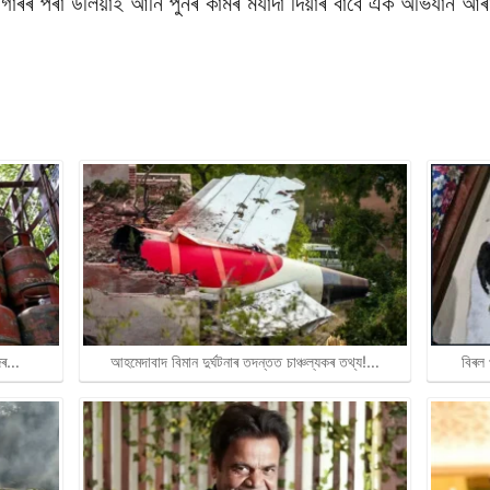
গাৰৰ পৰা উলিয়াই আনি পুনৰ কামৰ মৰ্যাদা দিয়াৰ বাবে এক অভিযান আ
জিৰ…
আহমেদাবাদ বিমান দুৰ্ঘটনাৰ তদন্তত চাঞ্চল্যকৰ তথ্য!…
বিৰল 