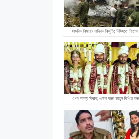
সামৰিক বিমানত যান্ত্ৰিক বিজুতি; নিমিষতে নিঃশ
এখন অনন্য বিবাহ; এহাল যমজ ভাতৃৰ ডিঙিত ব