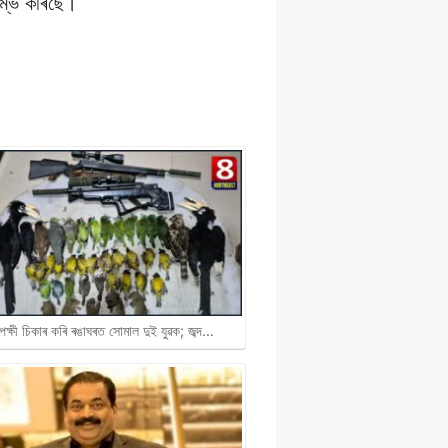
ৰম্ভ কৰিছে।
পক্ষী চিকাৰ কৰি ৰঙাঘৰত সোমাল দুই যুৱক; জব্দ…