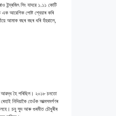
 ইন্দ্ৰজিৎ সিং যাদৱে ১.১১ কোটি
ত এক আৱেগিক পোষ্ট শ্বেয়াৰ কৰি
য়ে আমাক বছৰ বছৰ ধৰি হঁহুৱালে,
ত আৱদ্ধ হৈ পৰিছিল। ২০১৮ চনতো
ৰেহাই নিদিয়াকৈ তেওঁক আত্মসমৰ্পণৰ
ালহে। চনু সুদ আৰু গুৰমীত চৌধুৰীৰ