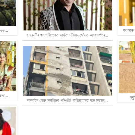
েষ ৬৬…
ঘৰ আৰু 
৫ কোটিৰ ঋণ পৰিশোধত ব্যৰ্থতা; তিহাৰ জে’লত আত্মসমৰ্পণৰ…
ৰমালা…
স্ক
অনলাইন গেমৰ মৰ্মান্তিক পৰিণতি! গাজিয়াবাদত নৱম মহলাৰ…