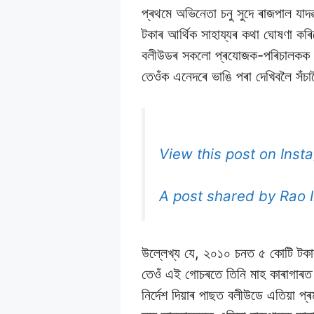
প্ৰথমে অভিনেতা চনু সুদে ৰাজপাল যা
টকাৰ আৰ্থিক সাহায্যৰ কথা ঘোষণা কৰি
বলীউডৰ সকলো প্ৰযোজক-পৰিচালকক একগ
তেওঁক এনেদৰে ভাঙি পৰা দেখিবলৈ সঁচাক
View this post on Inst
A post shared by Rao 
উল্লেখ্য যে, ২০১০ চনত ৫ কোটি টক
তেওঁ এই গোচৰতে তিনি মাহ কাৰাগাৰত 
নিৰ্দেশ দিয়াৰ পাছত বলীউডে এতিয়া প্