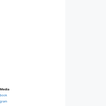
 Media
book
agram