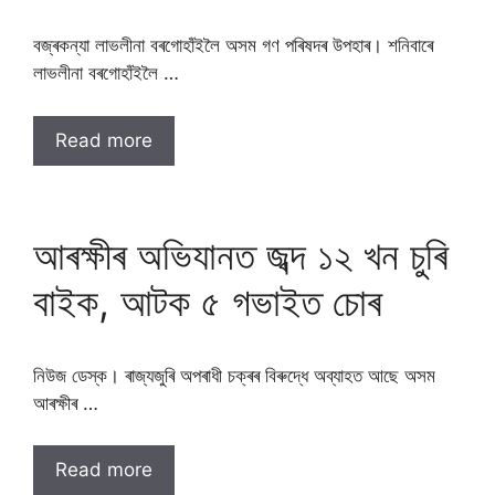
বজ্ৰকন্যা লাভলীনা বৰগোহাঁইলৈ অসম গণ পৰিষদৰ উপহাৰ। শনিবাৰে
লাভলীনা বৰগোহাঁইলৈ …
Read more
আৰক্ষীৰ অভিযানত জব্দ ১২ খন চুৰি
বাইক, আটক ৫ গভাইত চোৰ
নিউজ ডেস্ক। ৰাজ্যজুৰি অপৰাধী চক্ৰৰ বিৰুদ্ধে অব্যাহত আছে অসম
আৰক্ষীৰ …
Read more