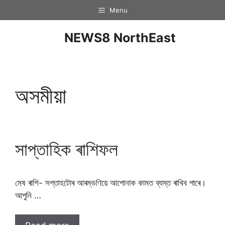
Menu
NEWS8 NorthEast
অসমীয়া
সাপ্তাহিক ৰাশিফল
মেষ ৰাশি- সপ্তাহটোৰ আৰম্ভণিয়ে আপোনাক কামত ব্যস্ত ৰাখিব পাৰে।
আপুনি …