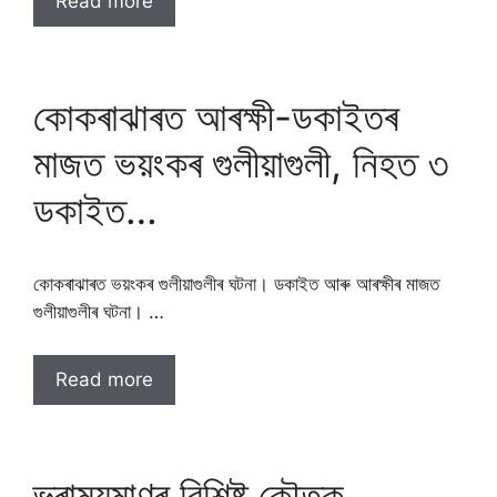
Read more
কোকৰাঝাৰত আৰক্ষী-ডকাইতৰ
মাজত ভয়ংকৰ গুলীয়াগুলী, নিহত ৩
ডকাইত…
কোকৰাঝাৰত ভয়ংকৰ গুলীয়াগুলীৰ ঘটনা। ডকাইত আৰু আৰক্ষীৰ মাজত
গুলীয়াগুলীৰ ঘটনা। …
Read more
ভ্ৰাম্যমাণৰ বিশিষ্ট কৌতুক