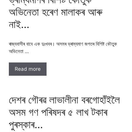
অভিনেতা হৰেণ মালাকৰ আৰু
নাই…
ৰাজ্যবাসীৰ বাবে এক দুঃখবৰ। অসমৰ ভ্ৰাম্যমাণ জগতৰ বিশিষ্ট কৌতুক
অভিনেতা …
Read more
দেশৰ গৌৰৱ লাভালীনা বৰগোহাঁইলৈ
অসম গণ পৰিষদৰ ৫ লাখ টকাৰ
পুৰস্কাৰ…