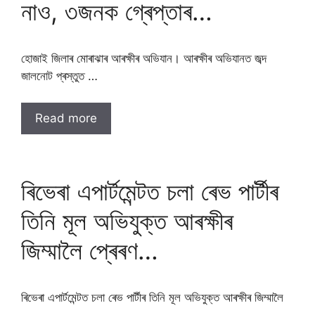
নাও, ৩জনক গ্ৰেপ্তাৰ…
হোজাই জিলাৰ মোৰাঝাৰ আৰক্ষীৰ অভিযান। আৰক্ষীৰ অভিযানত জব্দ
জালনোট প্ৰস্তুত …
Read more
ৰিভেৰা এপাৰ্টমেন্টত চলা ৰেভ পাৰ্টীৰ
তিনি মূল অভিযুক্ত আৰক্ষীৰ
জিম্মালৈ প্ৰেৰণ…
ৰিভেৰা এপাৰ্টমেন্টত চলা ৰেভ পাৰ্টীৰ তিনি মূল অভিযুক্ত আৰক্ষীৰ জিম্মালৈ