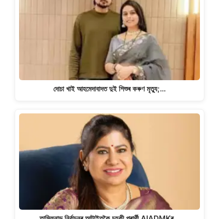
দোচা খাই আহমেদাবাদত দুই শিশুৰ কৰুণ মৃত্যু;…
তামিলনাডু নিৰ্বাচনৰ আটাইতকৈ চহকী প্ৰাৰ্থী AIADMKৰ…