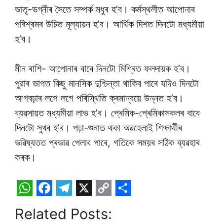
ভাতৃ-ভগ্নীৰ সৈতে সম্পৰ্ক মধুৰ হ’ব। কৰ্মস্থলীত আপোনাৰ
পৰিশ্ৰমৰ উচিত মূল্যায়ন হ’ব। আৰ্থিক দিশত দিনটো মধ্যমীয়া
হ’ব।
মীন ৰাশি- আপোনাৰ বাবে দিনটো মিশ্ৰিত ফলদায়ক হ’ব।
পুৱাৰ ভাগত কিছু মানসিক দুশ্চিন্তা থাকিব পাৰে যদিও দিনটো
আগবঢ়াৰ লগে লগে পৰিস্থিতি ক্ৰমান্বয়ে উন্নত হ’ব।
ব্যৱসায়ত মধ্যমীয়া লাভ হ’ব। প্ৰেমিক-প্ৰেমিকাসকলৰ বাবে
দিনটো সুখৰ হ’ব। পঢ়া-শুনাত থকা অৱহেলাই শিক্ষাৰ্থীৰ
ভৱিষ্যতত প্ৰভাৱ পেলাব পাৰে, গতিকে সময়ৰ সঠিক ব্যৱহাৰ
কৰক।
W
F
T
X
C
S
Related Posts:
h
a
e
o
h