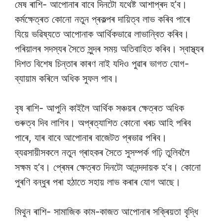
মেষ ৰাশি- আপোনাৰ বাবে দিনটো যথেষ্ট আশাপ্ৰদ হ’ব।
কৰ্মক্ষেত্ৰত কোনো নতুন প্ৰকল্পৰ দায়িত্ব লাভ কৰিব পাৰে
যিয়ে ভৱিষ্যতে আপোনাক আৰ্থিকভাৱে লাভান্বিত কৰিব।
পৰিয়ালৰ সদস্যৰ সৈতে সুন্দৰ সময় অতিবাহিত কৰিব। স্বাস্থ্যৰ
দিশত বিশেষ চিন্তাৰ কাৰণ নাই যদিও পুৱাৰ ভাগত যোগ-
ব্যায়াম কৰিলে অধিক সুফল পাব।
বৃষ ৰাশি- আপুনি কাইলৈ আৰ্থিক সঞ্চয়ৰ ক্ষেত্ৰত অধিক
গুৰুত্ব দিব লাগিব। অপ্ৰত্যাশিত কোনো খৰচ আহি পৰিব
পাৰে, যাৰ বাবে আপোনাৰ বাজেটত প্ৰভাৱ পৰিব।
ব্যৱসায়ীসকলে নতুন গ্ৰাহকৰ সৈতে সুসম্পৰ্ক গঢ়ি তুলিবলৈ
সক্ষম হ’ব। প্ৰেমৰ ক্ষেত্ৰত দিনটো আনন্দদায়ক হ’ব। কোনো
পুৰণি বন্ধুৰ পৰা হঠাতে সহায় লাভ কৰাৰ যোগ আছে।
মিথুন ৰাশি- সামাজিক কাম-কাজত আপোনাৰ সক্ৰিয়তা বৃদ্ধি