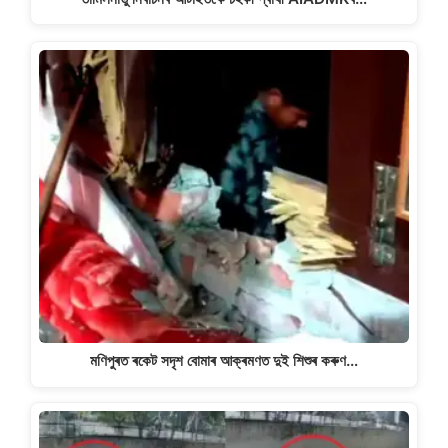
মণিপুৰত ৰকেট সদৃশ বোমাৰ আক্ৰমণত দুই শিশুৰ কৰুণ…