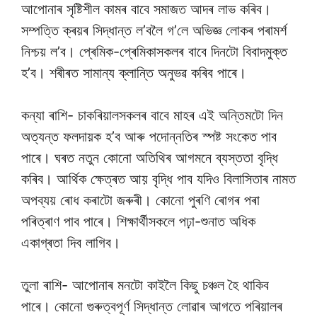
আপোনাৰ সৃষ্টিশীল কামৰ বাবে সমাজত আদৰ লাভ কৰিব।
সম্পত্তি ক্ৰয়ৰ সিদ্ধান্ত ল’বলৈ গ’লে অভিজ্ঞ লোকৰ পৰামৰ্শ
নিশ্চয় ল’ব। প্ৰেমিক-প্ৰেমিকাসকলৰ বাবে দিনটো বিবাদমুক্ত
হ’ব। শৰীৰত সামান্য ক্লান্তি অনুভৱ কৰিব পাৰে।
কন্যা ৰাশি- চাকৰিয়ালসকলৰ বাবে মাহৰ এই অন্তিমটো দিন
অত্যন্ত ফলদায়ক হ’ব আৰু পদোন্নতিৰ স্পষ্ট সংকেত পাব
পাৰে। ঘৰত নতুন কোনো অতিথিৰ আগমনে ব্যস্ততা বৃদ্ধি
কৰিব। আৰ্থিক ক্ষেত্ৰত আয় বৃদ্ধি পাব যদিও বিলাসিতাৰ নামত
অপব্যয় ৰোধ কৰাটো জৰুৰী। কোনো পুৰণি ৰোগৰ পৰা
পৰিত্ৰাণ পাব পাৰে। শিক্ষাৰ্থীসকলে পঢ়া-শুনাত অধিক
একাগ্ৰতা দিব লাগিব।
তুলা ৰাশি- আপোনাৰ মনটো কাইলৈ কিছু চঞ্চল হৈ থাকিব
পাৰে। কোনো গুৰুত্বপূৰ্ণ সিদ্ধান্ত লোৱাৰ আগতে পৰিয়ালৰ