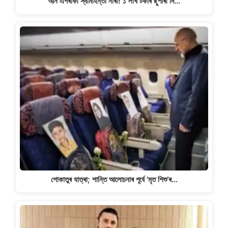
আন এগৰাকী স্বামীহন্তা নাৰী! ১ লাখ টকাৰ ছুপাৰী দি…
শোকাতুৰ যাত্ৰা; শান্তি আলোচনাৰ পূৰ্বে 'মৃত শিশু’ৰ…