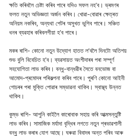
ক্ষতি কৰিবলৈ চেষ্টা কৰিব পাৰে যদিও সফল নহ’ব। ভ্ৰমণৰ
ফলত নতুন অভিজ্ঞতা অৰ্জন কৰিব। খোৱা-বোৱাৰ ক্ষেত্ৰত
অনিয়ম নকৰিব, অন্যথা পেটৰ অসুখত ভুগিব পাৰে। সঞ্চিত
ধনৰ ব্যৱহাৰ কৰিবলগীয়া হ’ব পাৰে।
মকৰ ৰাশি- কোনো নতুন উদ্যোগ হাতত ল’বলৈ দিনটো অতিশয়
শুভ বুলি বিবেচিত হ’ব। ব্যৱসায়ত অংশীদাৰৰ পৰা সম্পূৰ্ণ
সহযোগিতা লাভ কৰিব। বন্ধু-বান্ধৱীৰ সৈতে বনভোজ বা
আমোদ-প্ৰমোদৰ পৰিকল্পনা কৰিব পাৰে। পুৰণি কোনো আইনী
গোচৰৰ পৰা মুক্তি পোৱাৰ সম্ভাৱনা থাকিব। স্বাস্থ্য উন্নত
থাকিব।
কুম্ভ ৰাশি- আপুনি কাইলৈ কাৰোবাক সহায় কৰি আত্মসন্তুষ্টি
লাভ কৰিব। সামাজিক মৰ্যাদা বৃদ্ধিৰ লগতে নতুন প্ৰভাৱশালী
বন্ধু লাভ কৰাৰ যোগ আছে। ঘৰুৱা বিবাদৰ অন্ত পৰিব আৰু