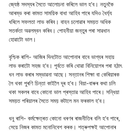
জ্যেষ্ঠ সদস্যৰ সৈতে আলোচনা কৰিলে ভাল হ’ব। নতুনকৈ
আৰম্ভ কৰা কামত সাময়িক বাধা আহিব পাৰে যদিও ধৈৰ্য্য
ধৰিলে সফলতা লাভ কৰিব। বাহন চলোৱাৰ সময়ত অধিক
সতৰ্কতা অৱলম্বন কৰিব। পোহনীয়া জন্তুৰ পৰা সাৱধান
হোৱাটো ভাল।
বৃশ্চিক ৰাশি- আজিৰ দিনটোত আপোনাৰ বাবে ভাগ্যৰ সহায়
লাভ কৰাটো সহজ হ’ব। পূৰ্বতে কৰি থোৱা বিনিয়োগৰ পৰা হঠাৎ
ধন লাভ কৰাৰ সম্ভাৱনা আছে। সন্তানৰ শিক্ষা বা কেৰিয়াৰক
লৈ থকা পুৰণি চিন্তা কাইলৈ দূৰ হ’ব। বিয়া-বাৰুৰ কথা চলি
থকা সকলৰ বাবে কোনো ভাল প্ৰস্তাৱ আহিব পাৰে। সন্ধিয়া
সময়ত পৰিয়ালৰ সৈতে সময় কটালে মন ফৰকাল হ’ব।
ধনু ৰাশি- কৰ্মক্ষেত্ৰত কোনো ধৰণৰ ৰাজনীতিৰ বলি হ’ব পাৰে,
সেয়ে নিজৰ কামত মনোনিবেশ কৰক। শত্ৰুপক্ষই আপোনাৰ