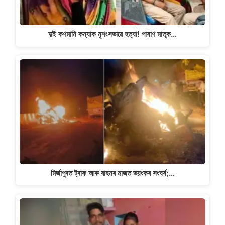
দুই কণমানি কন্যাক নৃশংসভাৱে হত্যা! পাষাণ মাতৃক…
মিৰ্জাপুৰত ট্ৰাক আৰু বাহনৰ মাজত ভয়ংকৰ সংঘৰ্ষ;…