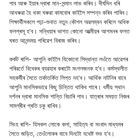
পাব আৰু ইয়াৰ দ্বাৰা মান-সন্মান লাভ কৰিব। দীৰ্ঘদিন ধৰি
আধৰুৱা হৈ থকা ঘৰুৱা কামবোৰ কাইলৈ সম্পন্ন কৰিব পাৰিব।
শিক্ষাৰ্থীসকলে পঢ়া-শুনাত নতুন কৌশল অৱলম্বন কৰিলে অধিক
ফলপ্ৰসূ হ’ব। সন্ধিয়াৰ ভাগত কোনো আত্মীয়ৰ আগমনৰ ফলত
ঘৰত আনন্দময় পৰিৱেশ বিৰাজ কৰিব।
কৰ্কট ৰাশি- আপুনি কাইলৈ যিকোনো সিদ্ধান্ত লওঁতে আৱেগৰ
পৰিৱৰ্তে বিবেকৰ ব্যৱহাৰ কৰাটো মংগলজনক হ’ব। কৰ্মস্থলীত
সহকৰ্মীৰ সৈতে তৰ্কাতৰ্কিত লিপ্ত নহ’ব। আৰ্থিক নাটনিৰ বাবে
আপুনি মানসিকভাৱে কিছু চিন্তিত থাকিব পাৰে। ধৰ্মীয় স্থান
দৰ্শনৰ দ্বাৰা মানসিক শান্তি বিচাৰি পাব। যাত্ৰাৰ সময়ত নিজৰ
সামগ্ৰীৰ প্ৰতি চকু ৰাখিব।
সিংহ ৰাশি- যিসকল লোকে কলা, সাহিত্য বা সংবাদ মাধ্যমৰ
সৈতে জড়িত, তেওঁলোকৰ বাবে দিনটো যথেষ্ট শুভ হ’ব।