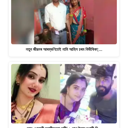
নতুন জীৱনৰ আৰম্ভণিতেই নামি আহিল চৰম বিভীষিকা;…