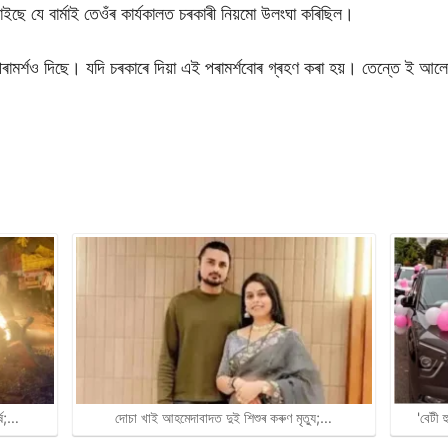
ইছে যে বাৰ্মাই তেওঁৰ কাৰ্যকালত চৰকাৰী নিয়মো উলংঘা কৰিছিল।
ামৰ্শও দিছে। যদি চৰকাৰে দিয়া এই পৰামৰ্শবোৰ গ্ৰহণ কৰা হয়। তেন্তে ই আলো
্ষ;…
দোচা খাই আহমেদাবাদত দুই শিশুৰ কৰুণ মৃত্যু;…
'বেটী 