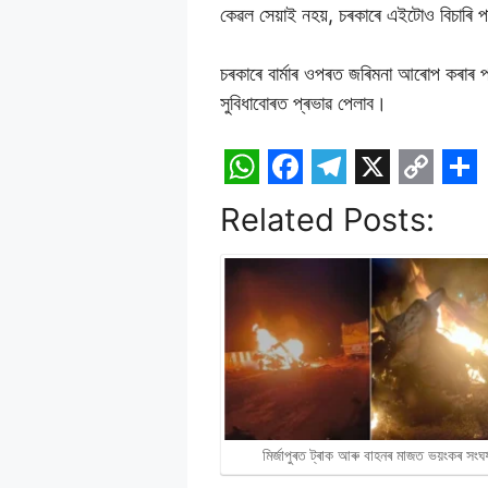
কেৱল সেয়াই নহয়, চৰকাৰে এইটোও বিচাৰি পা
চৰকাৰে বাৰ্মাৰ ওপৰত জৰিমনা আৰোপ কৰাৰ পৰ
সুবিধাবোৰত প্ৰভাৱ পেলাব।
W
F
T
X
C
S
Related Posts:
h
a
e
o
h
a
c
l
p
a
t
e
e
y
r
s
b
g
L
e
A
o
r
i
p
o
a
n
p
k
m
k
মিৰ্জাপুৰত ট্ৰাক আৰু বাহনৰ মাজত ভয়ংকৰ সংঘৰ