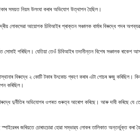
 থকাৰ সময়ত নিয়ম উলংঘা কৰাৰ অভিযোগ উত্থাপন হৈছিল।
ে কেন্দ্ৰীয় লোকসেৱা আয়োগক চিবিআইৰ প্ৰাক্তন সঞ্চালক বাৰ্মাৰ বিৰুদ্ধে পদৰ অপব্যৱহ
কত সোমাই পৰিছিল। যেতিয়া তেওঁ চিবিআইৰ তদানীন্তন বিশেষ সঞ্চালক ৰাকেশ আস
স্থানাৰ বিৰুদ্ধে ২ কোটি টকাৰ উৎকোচ গ্ৰহণ কৰাৰ এটা গোচৰ ৰুজু কৰিছিল। কিন
থাপন কৰিছিল।
্মাৰ বিৰুদ্ধে দুৰ্নীতিৰ অভিযোগৰ ওপৰত গুৰুত্ব আৰোপ কৰিছে। আৰু দাবী কৰিছে যে
ছ স্পাইৱেৰৰ জৰিয়তে চোৰাংচোৱা হোৱা সম্ভাৱ্য লোকৰ তালিকাত অন্তৰ্ভুক্ত কৰা 