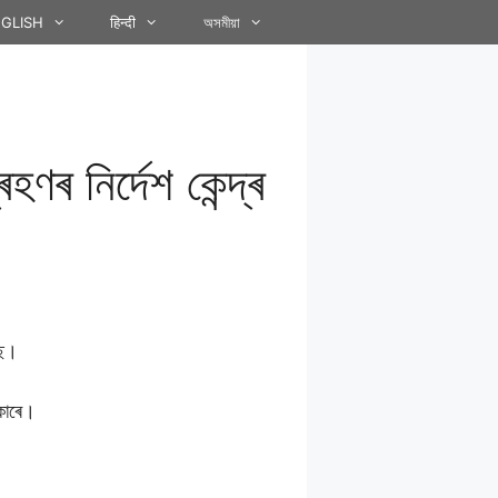
GLISH
हिन्दी
অসমীয়া
ণৰ নিৰ্দেশ কেন্দ্ৰ
ছে।
ৰকাৰে।