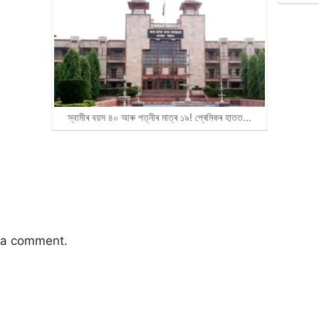
স্বামীৰ বয়স ৪০ আৰু পত্নীৰ মাত্ৰ ১৯! প্ৰেমিকৰ হাতত…
 a comment.