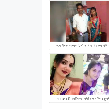
নতুন জীৱনৰ আৰম্ভণিতেই নামি আহিল চৰম বিভী
আন এগৰাকী স্বামীহন্তা নাৰী! ১ লাখ টকাৰ ছুপা