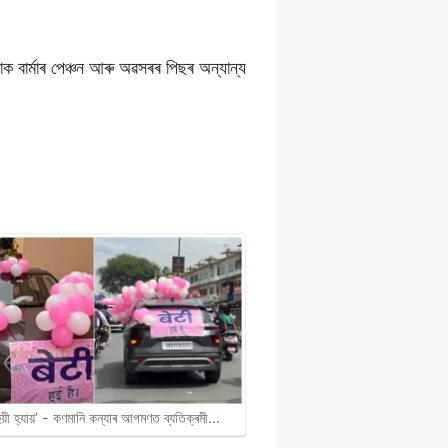
ক বাৰ্মাৰ পেঞ্চন আৰু অৱসৰৰ পিছৰ অন্যান্য
হুয়ী হ্যায়’ - কণমানি কন্যাৰ আগমণত ব্যতিক্ৰমী…