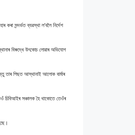
াৰ কৰা সন্দৰ্ভত ব্যৱস্থা ল’বলৈ নিৰ্দেশ
্থানাৰ বিৰুদ্ধে উৎকোচ লােৱাৰ অভিযোগ
্তু তাৰ পিছত আস্থানাই আলোক বাৰ্মাৰ
 তেওঁ চিবিআইৰ সঞ্চালক হৈ থাকোতে তেওঁৰ
হৈছে।