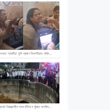
দেশতে 'ভাৰতীয়’ বুলি প্ৰমাণ দিবলগীয়াত পৰিল…
ান্তিক! নিয়ন্ত্ৰণহীন পথৰ দাঁতিৰ দ কুঁৱাত বাগৰিল…