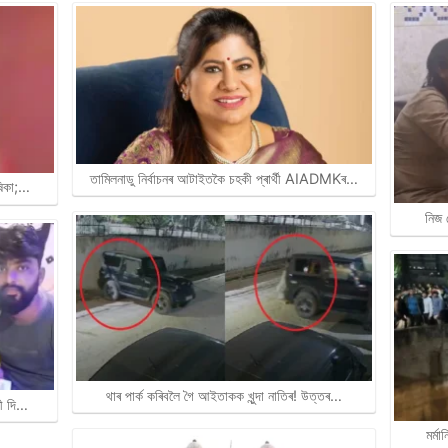
তামিলনাডু নিৰ্বাচনৰ আটাইতকৈ চহকী প্ৰাৰ্থী AIADMKৰ…
ষিকা;…
নিজ 
থাৰ পাৰ্ক কৰিবলৈ গৈ আইতাকক খুন্দা নাতিৰ! উত্তৰ…
ৰী দি…
মৰ্ম