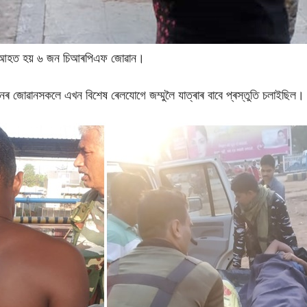
ণত আহত হয় ৬ জন চিআৰপিএফ জোৱান।
ৰ জোৱানসকলে এখন বিশেষ ৰেলযোগে জম্মুলৈ যাত্ৰাৰ বাবে প্ৰস্তুতি চলাইছিল।