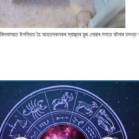
চিকিৎসালয়ত উপস্থিত হৈ আহতসকলকৰ স্বাস্থ্যৰ বুজ লােৱাৰ লগতে ঘটনাৰ তদন্