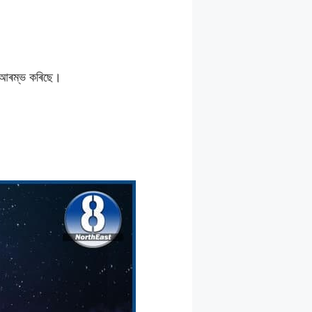
ত আৰম্ভ কৰিছে।