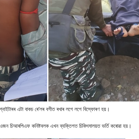
ইগ্নাইটাৰৰ এটা বাকচ ৰে’লৰ বগীত ৰখাৰ লগে লগে বিস্ফোৰণ হয়।
 এজন চিআৰপিএফ কনিষ্টবলক এখন ব্যক্তিগত চিকিৎসালয়ত ভৰ্তি কৰোৱা হয়।