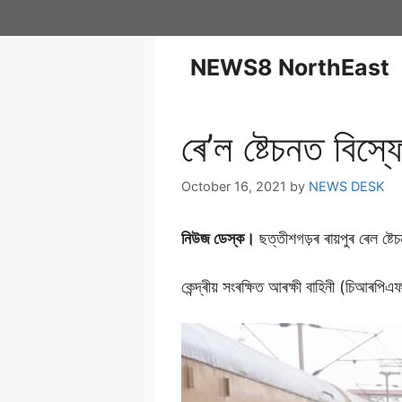
NEWS8 NorthEast
ৰে’ল ষ্টেচনত ব
October 16, 2021
by
NEWS DESK
নিউজ ডেস্ক।
ছত্তীশগড়ৰ ৰায়পুৰ ৰেল ষ্ট
কেন্দ্ৰীয় সংৰক্ষিত আৰক্ষী বাহিনী (চিআৰ