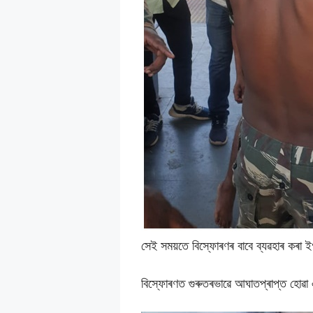
সেই সময়তে বিস্ফােৰণৰ বাবে ব্যৱহাৰ কৰা 
বিস্ফোৰণত গুৰুতৰভাৱে আঘাতপ্ৰাপ্ত হোৱা