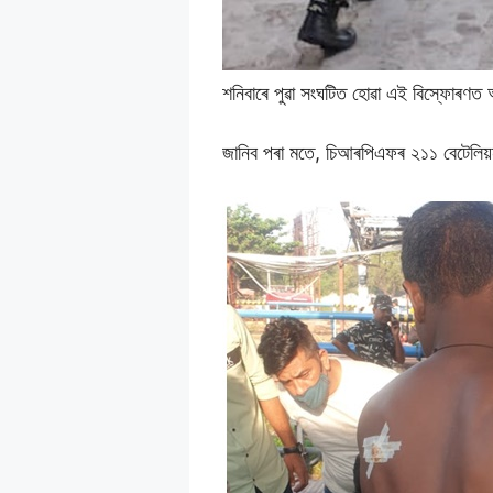
শনিবাৰে পুৱা সংঘটিত হোৱা এই বিস্ফোৰ
জানিব পৰা মতে, চিআৰপিএফৰ ২১১ বেটেলিয়ন