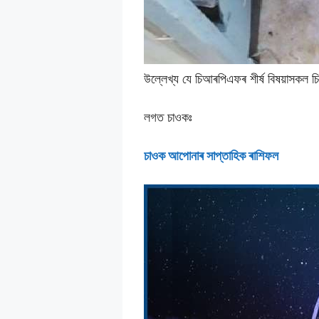
উল্লেখ্য যে চিআৰপিএফৰ শীৰ্ষ বিষয়াসকল 
লগত চাওকঃ
চাওক আপােনাৰ সাপ্তাহিক ৰাশিফল