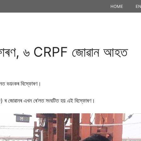
HOME
EN
িস্ফোৰণ, ৬ CRPF জোৱান আহত
েচনত ভয়ংকৰ বিস্ফোৰণ।
পিএফ) ৰ জোৱানৰ এখন ৰে’লত সংঘটিত হয় এই বিস্ফোৰণ।