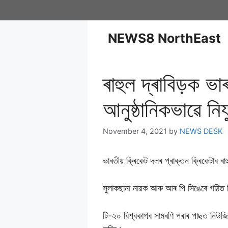
NEWS8 NorthEast
ৰাহুল দ্ৰাবিড়ক ভা
আনুষ্ঠানিকভাৱে নি
November 4, 2021
by
NEWS DESK
ভাৰতীয় ক্ৰিকেট দলৰ প্ৰাক্তন ক্ৰিকেটাৰ ৰাহু
সুলাকছানা নায়ক আৰু আৰ পি সিঙেৰে গঠিত ক
টি-২০ বিশ্বকাপৰ সামৰণি পৰাৰ পাছত নিউজিলেণ