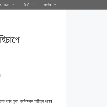
GLISH
हिन्दी
অসমীয়া
 হিচাপে
ি।
েট দলৰ মুখ্য প্ৰশিক্ষকৰ দায়িত্ব পালন