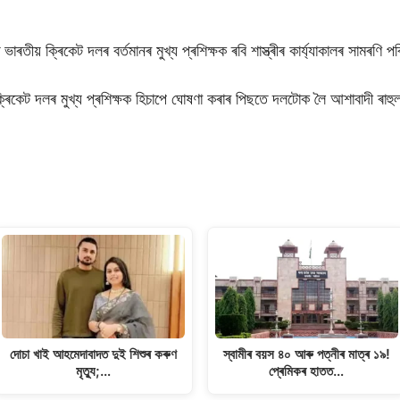
তীয় ক্ৰিকেট দলৰ বৰ্তমানৰ মুখ্য প্ৰশিক্ষক ৰবি শাস্ত্ৰীৰ কাৰ্য্যাকালৰ সামৰণি প
় ক্ৰিকেট দলৰ মুখ্য প্ৰশিক্ষক হিচাপে ঘোষণা কৰাৰ পিছতে দলটোক লৈ আশাবাদী ৰাহুল
দোচা খাই আহমেদাবাদত দুই শিশুৰ কৰুণ
স্বামীৰ বয়স ৪০ আৰু পত্নীৰ মাত্ৰ ১৯!
মৃত্যু;…
প্ৰেমিকৰ হাতত…