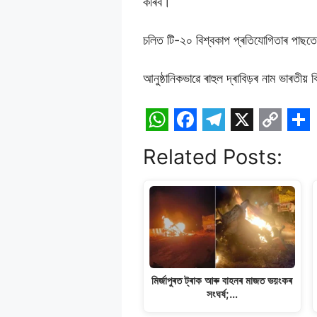
কৰিব।
চলিত টি-২০ বিশ্বকাপ প্ৰতিযোগিতাৰ পাছতে ভাৰ
আনুষ্ঠানিকভাৱে ৰাহুল দ্ৰাবিড়ৰ নাম ভাৰতীয
W
F
T
X
C
S
Related Posts:
h
a
e
o
h
a
c
l
p
a
t
e
e
y
r
s
b
g
L
e
A
o
r
i
p
o
a
n
মিৰ্জাপুৰত ট্ৰাক আৰু বাহনৰ মাজত ভয়ংকৰ
p
k
m
k
সংঘৰ্ষ;…