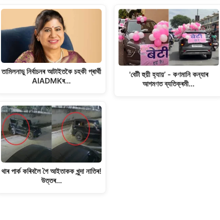
তামিলনাডু নিৰ্বাচনৰ আটাইতকৈ চহকী প্ৰাৰ্থী
'বেটী হুয়ী হ্যায়’ - কণমানি কন্যাৰ
AIADMKৰ…
আগমণত ব্যতিক্ৰমী…
থাৰ পাৰ্ক কৰিবলৈ গৈ আইতাকক খুন্দা নাতিৰ!
উত্তৰ…