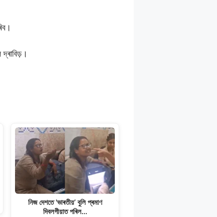
ৰিব।
 দ্ৰাবিড়।
নিজ দেশতে 'ভাৰতীয়’ বুলি প্ৰমাণ
দিবলগীয়াত পৰিল…