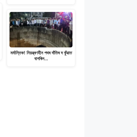
মৰ্মান্তিক! নিয়ন্ত্ৰণহীন পথৰ দাঁতিৰ দ কুঁৱাত
বাগৰিল…