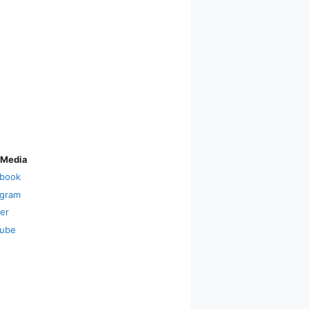
 Media
book
agram
ter
ube