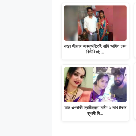
নতুন জীৱনৰ আৰম্ভণিতেই নামি আহিল চৰম
বিভীষিকা;…
আন এগৰাকী স্বামীহন্তা নাৰী! ১ লাখ টকাৰ
ছুপাৰী দি…