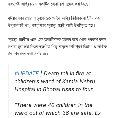
ফলতেই অগ্নিকাণ্ড সংঘটিত হোৱা বুলি সন্দেহ কৰা হৈছে।
ঘটনাৰ খবৰ পোৱা মাত্ৰকে ১৩ খনকৈ অগ্নি নিৰ্বাপক বাহিনীৰ বাহন,
উদ্ধাৰকাৰী দল, ৰাজ্যখনৰ স্বাস্থ্য মন্ত্ৰী আহি উপস্থিত হয়।
স্বাস্থ্য মন্ত্ৰীয়ে এনে এক হৃদয়বিদাৰক ঘটনাৰ বাবে শোক প্ৰকাশ কৰাৰ
লগতে মৃত ৪টা শিশুৰ দুৰ্ভগীয়া পিতৃ মাতৃলৈ ক্ষতিপূৰণ হিচাপে ৪ লাখকৈ
টকা প্ৰদানৰ কথা সদৰি কৰে।
#UPDATE
| Death toll in fire at
children's ward of Kamla Nehru
Hospital in Bhopal rises to four
"There were 40 children in the
ward out of which 36 are safe. Ex