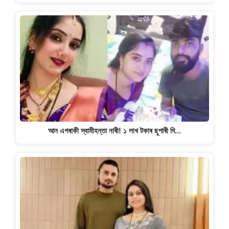
আন এগৰাকী স্বামীহন্তা নাৰী! ১ লাখ টকাৰ ছুপাৰী দি…