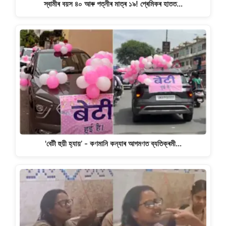
স্বামীৰ বয়স ৪০ আৰু পত্নীৰ মাত্ৰ ১৯! প্ৰেমিকৰ হাতত…
'বেটী হুয়ী হ্যায়’ - কণমানি কন্যাৰ আগমণত ব্যতিক্ৰমী…