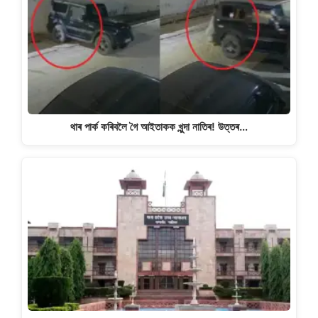
থাৰ পাৰ্ক কৰিবলৈ গৈ আইতাকক খুন্দা নাতিৰ! উত্তৰ…