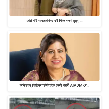
দোচা খাই আহমেদাবাদত দুই শিশুৰ কৰুণ মৃত্যু;…
তামিলনাডু নিৰ্বাচনৰ আটাইতকৈ চহকী প্ৰাৰ্থী AIADMKৰ…