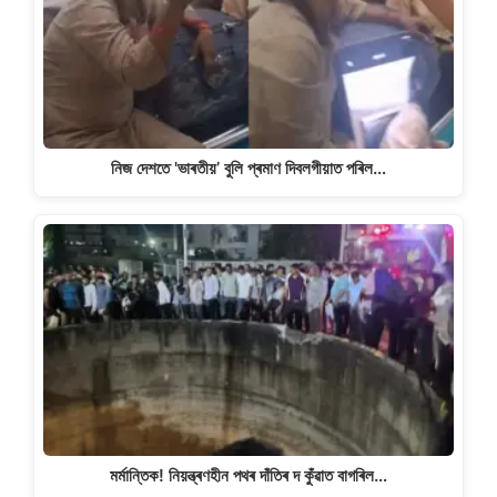
নিজ দেশতে 'ভাৰতীয়’ বুলি প্ৰমাণ দিবলগীয়াত পৰিল…
মৰ্মান্তিক! নিয়ন্ত্ৰণহীন পথৰ দাঁতিৰ দ কুঁৱাত বাগৰিল…