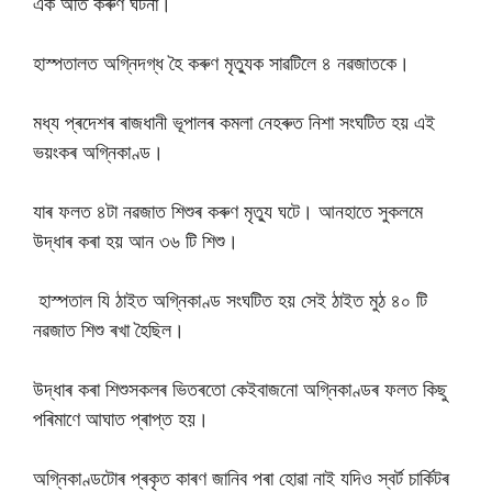
এক অতি কৰুণ ঘটনা।
হাস্পতালত অগ্নিদগ্ধ হৈ কৰুণ মৃত্যুক সাৱটিলে ৪ নৱজাতকে।
মধ্য প্ৰদেশৰ ৰাজধানী ভূপালৰ কমলা নেহৰুত নিশা সংঘটিত হয় এই
ভয়ংকৰ অগ্নিকাণ্ড।
যাৰ ফলত ৪টা নৱজাত শিশুৰ কৰুণ মৃত্যু ঘটে। আনহাতে সুকলমে
উদ্ধাৰ কৰা হয় আন ৩৬ টি শিশু।
হাস্পতাল যি ঠাইত অগ্নিকাণ্ড সংঘটিত হয় সেই ঠাইত মুঠ ৪০ টি
নৱজাত শিশু ৰখা হৈছিল।
উদ্ধাৰ কৰা শিশুসকলৰ ভিতৰতো কেইবাজনো অগ্নিকাণ্ডৰ ফলত কিছু
পৰিমাণে আঘাত প্ৰাপ্ত হয়।
অগ্নিকাণ্ডটোৰ প্ৰকৃত কাৰণ জানিব পৰা হোৱা নাই যদিও স্বৰ্ট চাৰ্কিটৰ