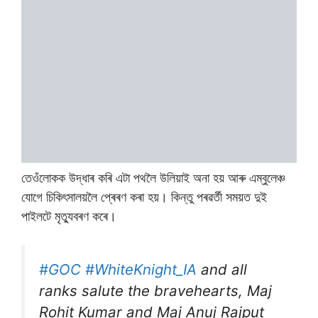
তেওঁলোকক উদ্ধাৰ কৰি এটা পথলৈ উলিয়াই অনা হয় আৰু এম্বুলেঞ্চ
যোগে চিকিৎসালয়লৈ প্ৰেৰণ কৰা হয়। কিন্তু পৰৱৰ্তী সময়ত দুই
পাইলটে মৃত্যুবৰণ কৰে।
#GOC
#WhiteKnight_IA
and all
ranks salute the bravehearts, Maj
Rohit Kumar and Maj Anuj Rajput