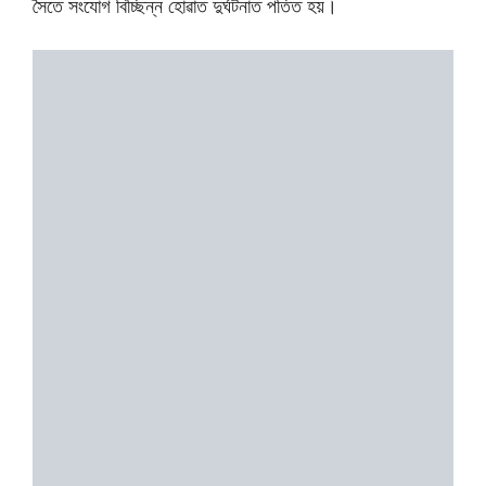
সৈতে সংযোগ বিচ্ছিন্ন হোৱাত দুৰ্ঘটনাত পতিত হয়।