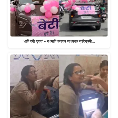
'বেটী হুয়ী হ্যায়’ - কণমানি কন্যাৰ আগমণত ব্যতিক্ৰমী…