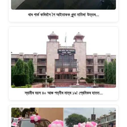
থাৰ পাৰ্ক কৰিবলৈ গৈ আইতাকক খুন্দা নাতিৰ! উত্তৰ…
স্বামীৰ বয়স ৪০ আৰু পত্নীৰ মাত্ৰ ১৯! প্ৰেমিকৰ হাতত…