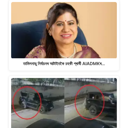
তামিলনাডু নিৰ্বাচনৰ আটাইতকৈ চহকী প্ৰাৰ্থী AIADMKৰ…