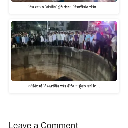
নিজ দেশতে 'ভাৰতীয়’ বুলি প্ৰমাণ দিবলগীয়াত পৰিল…
মৰ্মান্তিক! নিয়ন্ত্ৰণহীন পথৰ দাঁতিৰ দ কুঁৱাত বাগৰিল…
Leave a Comment