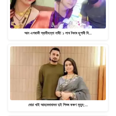
আন এগৰাকী স্বামীহন্তা নাৰী! ১ লাখ টকাৰ ছুপাৰী দি…
দোচা খাই আহমেদাবাদত দুই শিশুৰ কৰুণ মৃত্যু;…