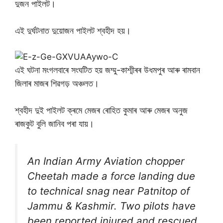
দুজন পাইলট।
এই দুৰ্ঘটনাত দুয়োজন পাইলট শ্বহীদ হয়।
এই ঘটনা মংগলবাৰে সংঘটিত হয় জম্মু-কাশ্মীৰৰ উধমপুৰ আৰু ৰামবান
জিলাৰ মাজৰ শিৱগড় অঞ্চলত।
শ্বহীদ দুই পাইলট ক্ৰমে মেজৰ ৰোহিত কুমাৰ আৰু মেজৰ অনুজ
ৰাজকুট বুলি জানিব পৰা যায়।
An Indian Army Aviation chopper
Cheetah made a force landing due
to technical snag near Patnitop of
Jammu & Kashmir. Two pilots have
been reported injured and rescued