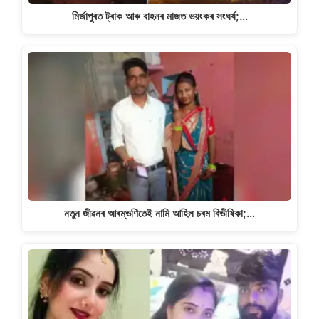
মিৰ্জাপুৰত ট্ৰাক আৰু বাহনৰ মাজত ভয়ংকৰ সংঘৰ্ষ;…
নতুন জীৱনৰ আৰম্ভণিতেই নামি আহিল চৰম বিভীষিকা;…