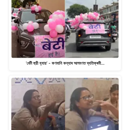
'বেটী হুয়ী হ্যায়’ - কণমানি কন্যাৰ আগমণত ব্যতিক্ৰমী…