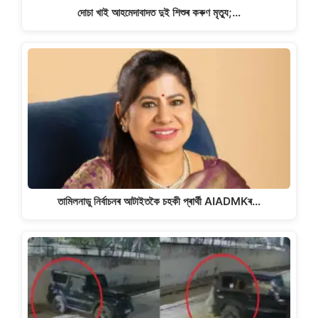
দোচা খাই আহমেদাবাদত দুই শিশুৰ কৰুণ মৃত্যু;…
তামিলনাডু নিৰ্বাচনৰ আটাইতকৈ চহকী প্ৰাৰ্থী AIADMKৰ…