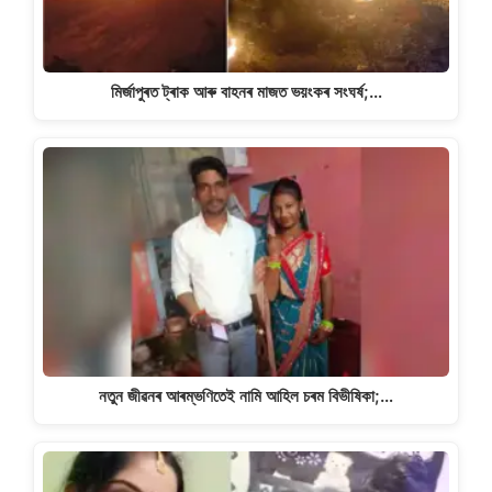
p
k
m
k
মিৰ্জাপুৰত ট্ৰাক আৰু বাহনৰ মাজত ভয়ংকৰ সংঘৰ্ষ;…
নতুন জীৱনৰ আৰম্ভণিতেই নামি আহিল চৰম বিভীষিকা;…