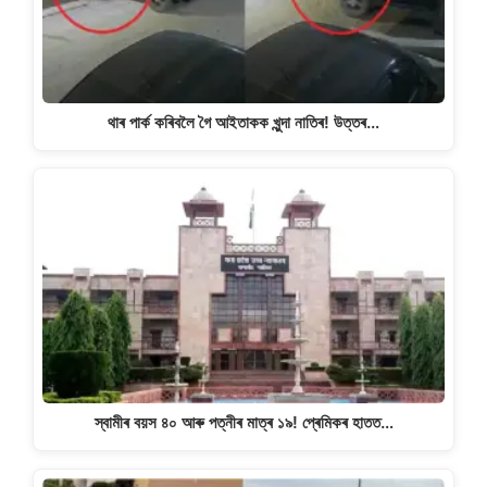
থাৰ পাৰ্ক কৰিবলৈ গৈ আইতাকক খুন্দা নাতিৰ! উত্তৰ…
স্বামীৰ বয়স ৪০ আৰু পত্নীৰ মাত্ৰ ১৯! প্ৰেমিকৰ হাতত…