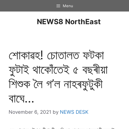
Menu
NEWS8 NorthEast
শোকাৱহ! চোতালত ফটকা
ফুটাই থাকোঁতেই ৫ বছৰীয়া
শিশুক লৈ গ’ল নাহৰফুটুকী
বাঘে…
November 6, 2021
by
NEWS DESK