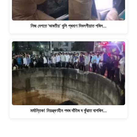
নিজ দেশতে 'ভাৰতীয়’ বুলি প্ৰমাণ দিবলগীয়াত পৰিল…
মৰ্মান্তিক! নিয়ন্ত্ৰণহীন পথৰ দাঁতিৰ দ কুঁৱাত বাগৰিল…