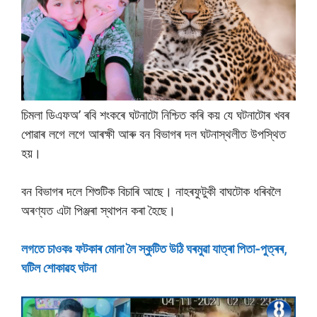
চিমলা ডিএফঅ’ ৰবি শংকৰে ঘটনাটো নিশ্চিত কৰি কয় যে ঘটনাটোৰ খবৰ
পোৱাৰ লগে লগে আৰক্ষী আৰু বন বিভাগৰ দল ঘটনাস্থলীত উপস্থিত
হয়।
বন বিভাগৰ দলে শিশুটিক বিচাৰি আছে। নাহৰফুটুকী বাঘটোক ধৰিবলৈ
অৰণ্যত এটা পিঞ্জৰা স্থাপন কৰা হৈছে।
লগতে চাওকঃ ফটকাৰ মােনা লৈ স্কুটিত উঠি ঘৰমুৱা যাত্ৰা পিতা-পুত্ৰৰ,
ঘটিল শােকাৱহ ঘটনা