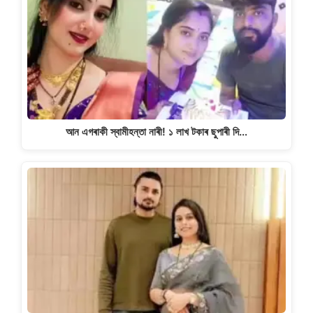
আন এগৰাকী স্বামীহন্তা নাৰী! ১ লাখ টকাৰ ছুপাৰী দি…