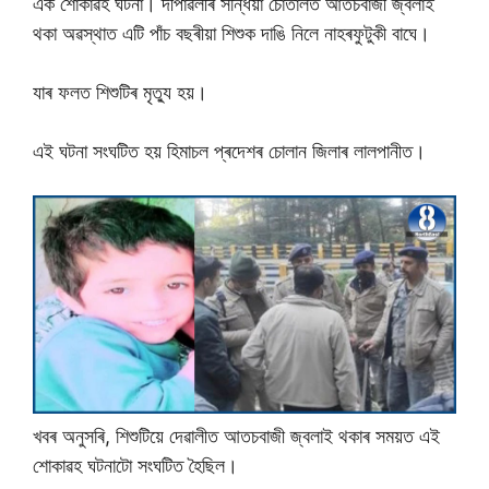
এক শোকাৱহ ঘটনা। দীপাৱলীৰ সন্ধিয়া চোতালত আতচবাজী জ্বলাই
থকা অৱস্থাত এটি পাঁচ বছৰীয়া শিশুক দাঙি নিলে নাহৰফুটুকী বাঘে।
যাৰ ফলত শিশুটিৰ মৃত্যু হয়।
এই ঘটনা সংঘটিত হয় হিমাচল প্ৰদেশৰ চোলান জিলাৰ লালপানীত।
খবৰ অনুসৰি, শিশুটিয়ে দেৱালীত আতচবাজী জ্বলাই থকাৰ সময়ত এই
শোকাৱহ ঘটনাটো সংঘটিত হৈছিল।