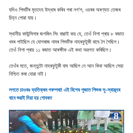
যদিও শিশুটিৰ মৃতদেহ উদ্ধাৰ কৰিব পৰা নগ’ল, ওচৰৰ অৰণ্যত তেজৰ
চিহ্ন পোৱা যায়।
স্থানীয় কাউন্সিলাৰ জগজিৎ সিং বাগ্গাই কয় যে, তেওঁ নিশা প্ৰায় ৮ বজাত
খবৰ পাইছিল যে যোগৰাজ নামৰ শিশুটিক নাহৰফুটুকী বাঘে লৈ গৈছিল।
তেওঁ নিশা প্ৰায় ১১ বজাত আৰক্ষীক এই কথা অৱগত কৰিছিল।
তেওঁৰ মতে, জন্তুটো নাহৰফুটুকী বাঘ আছিল নে আন কিবা আছিল সেয়া
নিশ্চিত কৰা হোৱা নাই।
লগতে চাওকঃ ব্যতিক্ৰম পৰম্পৰা! এই বিশেষ পূজাত শিশুক সু-স্বাস্থ্যৰ
বাবে শুৱাই দিয়া হয় গোবৰত