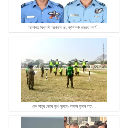
আকাশত বিধ্বংসী অগ্নিকাণ্ড; প্ৰশিক্ষণৰ মাজতে কাৰ্বি…
দেশ মাতৃৰ সেৱাৰ সুৱৰ্ণ সুযোগঃ অসমৰ যুৱকৰ বাবে…