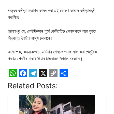
ৰাজ্যৰ ক্ৰীড়া বিভাগৰ ফালৰ পৰা এই ঘোষণা কৰিলে ক্ৰীড়ামন্ত্ৰী
গৰাকীয়ে।
উল্লেখ্য যে, কেইদিনমান পূৰ্বে কেবিনেটত খেলজগতৰ বাবে বৃহত
সিদ্ধান্ত লৈছিল ৰাজ্য চৰকাৰে।
অলিম্পিক, কমনৱেলথচ, এচিয়ান গেমচত পদক লাভ কৰা খেলুৱৈক
প্ৰথম শ্ৰেণীৰ চাকৰি দিয়াৰ সিদ্ধান্ত লৈছিল চৰকাৰে।
W
F
T
X
C
S
Related Posts:
h
a
e
o
h
a
c
l
p
a
t
e
e
y
r
s
b
g
L
e