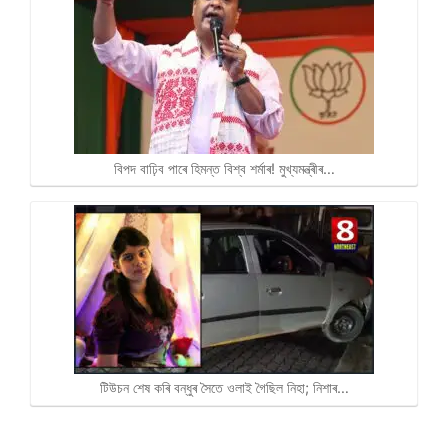
বিপদ বাঢ়িব পাৰে হিমন্ত বিশ্ব শৰ্মাৰ! মুখ্যমন্ত্ৰীৰ…
টিউচন শেষ কৰি বন্ধুৰ সৈতে ওলাই গৈছিল নিহা; নিশাৰ…