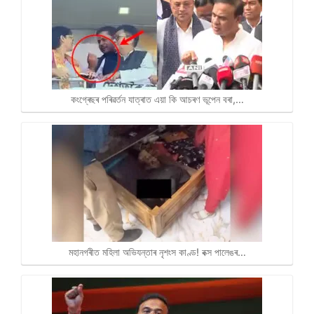
কংগ্ৰেছৰ পৰিৱৰ্তন যাত্ৰাত এয়া কি আচৰণ ভূপেন বৰা,…
মহানগৰীত মহিলা অভিযন্তাৰ নৃশংস কাণ্ড! বক্স পালেঙৰ…