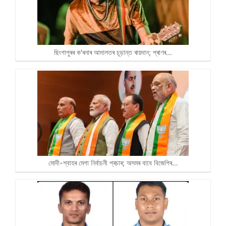
ছিংগাপুৰৰ ক'ৰনাৰ আদালতৰ চূড়ান্ত ৰায়দান; প্ৰাণৰ…
মোদী-শ্বাহৰ মেগা নিৰ্বাচনী প্ৰচাৰ; অসমৰ বাবে বিজেপিৰ…