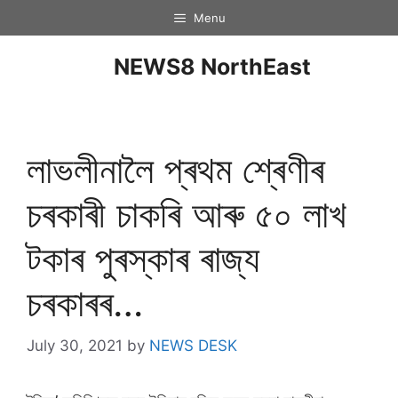
Menu
NEWS8 NorthEast
লাভলীনালৈ প্ৰথম শ্ৰেণীৰ
চৰকাৰী চাকৰি আৰু ৫০ লাখ
টকাৰ পুৰস্কাৰ ৰাজ্য
চৰকাৰৰ…
July 30, 2021
by
NEWS DESK