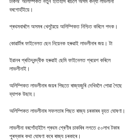
টকিঅ’ অলিম্পিকত নতুন ইতিহাস ৰচিলে অসম কন্যা লাভলীনা
বৰগোহাঁইয়ে।
প্ৰথমবাৰলৈ অসমৰ খেলুৱৈয়ে অলিম্পিকত নিশ্চিত কৰিলে পদক।
কোৱাৰ্টাৰ ফাইনেলত ছেন নিয়েনক হৰুৱাই লাভলীনাৰ জয়। টা
ইৱানৰ প্ৰতিদ্বন্দ্বীক হৰুৱাই ছেমি ফাইনেলত প্ৰৱেশ কৰিলে
লাভলীনাই।
অলিম্পিকত লাভলীনাৰ জয়ৰ পিছতে ৰাজ্যজুৰি দেখিবলৈ পোৱা গৈছে
ব্যাপক উছাহ।
অলিম্পিকত লাভলীনাৰ সফলতাৰ পিছত ৰাজ্য চৰকাৰৰ বৃহত ঘোষণা।
লাভলীনা বৰগোঁহাইলৈ প্ৰথম শ্ৰেণীৰ চাকৰিৰ লগতে ৫০লাখ টকাৰ
পুৰস্কাৰ কথা ঘোষণা কৰে ৰাজ্য চৰকাৰে।