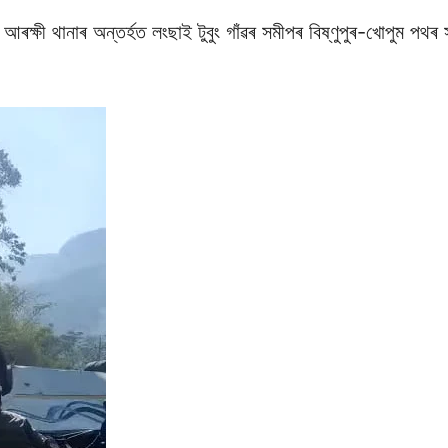
ৰক্ষী থানাৰ অন্তৰ্হত লংছাই টুবুং গাঁৱৰ সমীপৰ বিষ্ণুপুৰ-খোপুম পথৰ