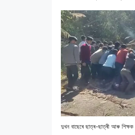
দুখন বাছেৰে ছাত্ৰ-ছাত্ৰী আৰু শিক্ষ