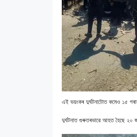
এই ভয়ংকৰ দুৰ্ঘটনাটোত কমেও ১৫ গৰা
দুৰ্ঘটনাত গুৰুতৰভাৱে আহত হৈছে ২০