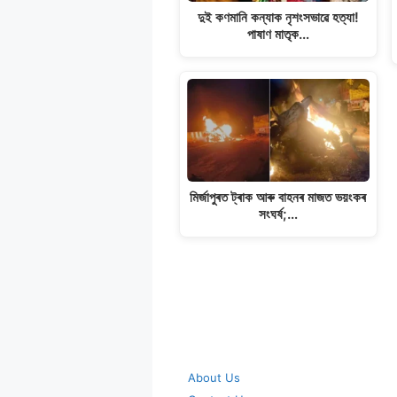
দুই কণমানি কন্যাক নৃশংসভাৱে হত্যা!
পাষাণ মাতৃক…
মিৰ্জাপুৰত ট্ৰাক আৰু বাহনৰ মাজত ভয়ংকৰ
সংঘৰ্ষ;…
About Us