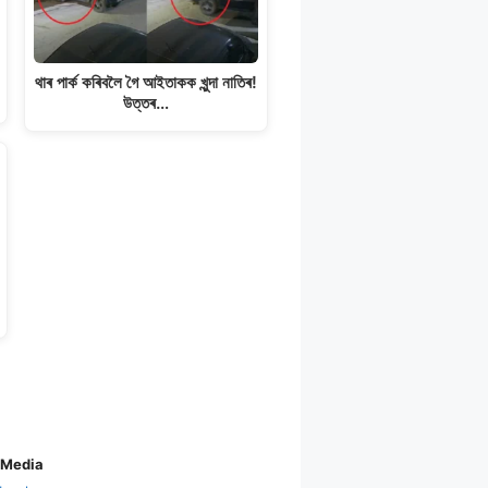
থাৰ পাৰ্ক কৰিবলৈ গৈ আইতাকক খুন্দা নাতিৰ!
উত্তৰ…
 Media