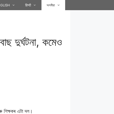
GLISH
हिन्दी
অসমীয়া
বাছ দুৰ্ঘটনা, কমেও
আৰু শিক্ষকৰ এটা দল।