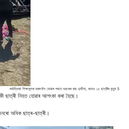
মৰ্মান্তিক! শিক্ষামূলক ভ্ৰমণলৈ যোৱাৰ পথতে ভয়ংকৰ বাছ দুৰ্ঘটনা, কমেও ১৫ ছাত্ৰীৰ মৃত্যু 5
কী ছাত্ৰী নিহত হোৱাৰ আশংকা কৰা হৈছে।
 জনৰো অধিক ছাত্ৰ-ছাত্ৰী।