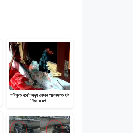
মণিপুৰত ৰকেট সদৃশ বোমাৰ আক্ৰমণত দুই
শিশুৰ কৰুণ…