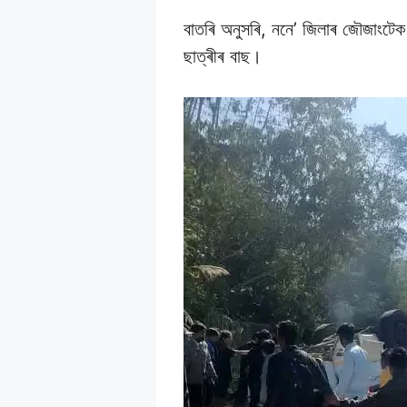
বাতৰি অনুসৰি, ননে’ জিলাৰ জৌজাংটেক আ
ছাত্ৰীৰ বাছ।