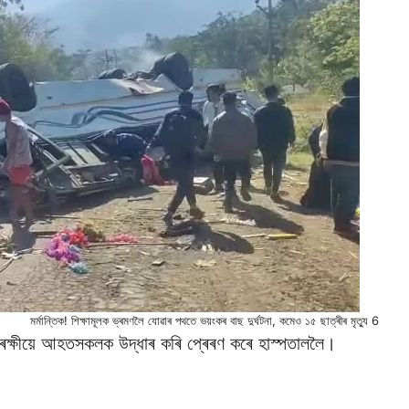
মৰ্মান্তিক! শিক্ষামূলক ভ্ৰমণলৈ যোৱাৰ পথতে ভয়ংকৰ বাছ দুৰ্ঘটনা, কমেও ১৫ ছাত্ৰীৰ মৃত্যু 6
আৰক্ষীয়ে আহতসকলক উদ্ধাৰ কৰি প্ৰেৰণ কৰে হাস্পতাললৈ।