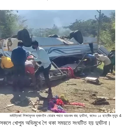
মৰ্মান্তিক! শিক্ষামূলক ভ্ৰমণলৈ যোৱাৰ পথতে ভয়ংকৰ বাছ দুৰ্ঘটনা, কমেও ১৫ ছাত্ৰীৰ মৃত্যু 4
ক সকলে খোপুম অভিমুখে গৈ থকা সময়তে সংঘটিত হয় দুৰ্ঘটনা।