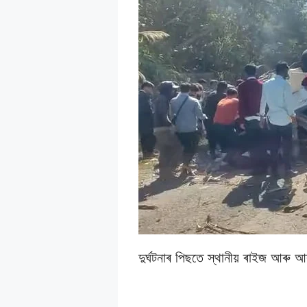
দুৰ্ঘটনাৰ পিছতে স্থানীয় ৰাইজ আৰু 