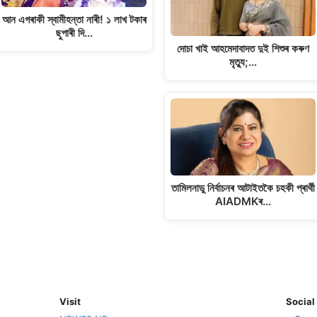
আন এগৰাকী স্বামীহন্তা নাৰী! ১ লাখ টকাৰ
ছুপাৰী দি…
দোচা খাই আহমেদাবাদত দুই শিশুৰ কৰুণ
মৃত্যু;…
তামিলনাডু নিৰ্বাচনৰ আটাইতকৈ চহকী প্ৰাৰ্থী
AIADMKৰ…
Visit
Social