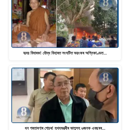
হৃদয় বিদাৰক! বৌদ্ধ বিহাৰত সংঘটিত ভয়ংকৰ অগ্নিকাণ্ডত…
ধন প্ৰতাৰণাৰ গোচৰ! মুখ্যমন্ত্ৰীৰ ভাতৃসহ ৬জনক এবছৰৰ…