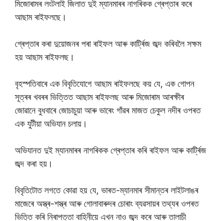
মিজোৰামৰ লংটলাই জিলাত দুই ম্যানমাৰৰ নাগৰিকক গ্ৰেপ্তাৰ কৰে
আছাম ৰাইফলছে।
গ্ৰেপ্তাৰ কৰা দুয়োজনৰ পৰা ৰাইফল আৰু কাৰ্ট্ৰিজ জব্দ কৰিবলৈ সক্ষম
হয় আছাম ৰাইফলছ।
বৃহস্পতিবাৰে এক বিবৃতিযোগে আছাম ৰাইফলছে কয় যে, এক গোপন
সূত্ৰৰ খবৰৰ ভিত্তিত আছাম ৰাইফলছ আৰু মিজোৰাম আৰক্ষীৰ
জোৱানে বুধবাৰে জোচাচুয়া আৰু ভাৰেং গাঁৱৰ মাজত চেকুল নদীৰ ওপৰত
এক যুটীয়া অভিযান চলায়।
অভিযানত দুই ম্যানমাৰৰ নাগৰিকক গ্ৰেপ্তাৰ কৰি ৰাইফল আৰু কাৰ্ট্ৰিজ
জব্দ কৰা হয়।
বিবৃতিটোত লগতে কোৱা হয় যে, ভাৰত-ম্যানমাৰ সীমান্তৰ লাইটলাঙৰ
মাজেৰে অস্ত্ৰ-শস্ত্ৰ আৰু গোলাবাৰুদৰ চোৰাং ব্যৱসায়ৰ তথ্যৰ ওপৰত
ভিত্তি কৰি নিৰাপত্তা বাহিনীয়ে এখন নাও জব্দ কৰে আৰু তালাচী