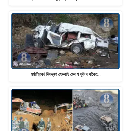
মৰ্মান্তিক! নিয়ন্ত্ৰণ হেৰুৱাই ডেৰ শ ফুট দ খাৱৈত…