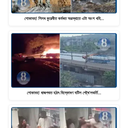
শোকাবহ! শিলৰ কুৱেৰীত কৰ্মৰত অৱস্থাতে এটা অংশ খহি…
শোকাবহ! ৰাজপথত হঠাৎ বিস্ফোৰণ ঘটিল পেট্ৰ’লভৰ্তি…