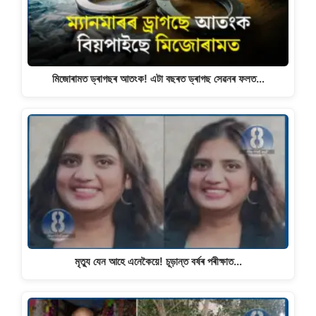
মিজোৰামত ড্ৰাগছৰ আতংক! এটা বছৰত ড্ৰাগছ সেৱনৰ ফলত…
মৃত্যু যেন আহে এনেকৈয়ে! চূড়ান্ত বৰ্ষৰ পৰীক্ষাত…