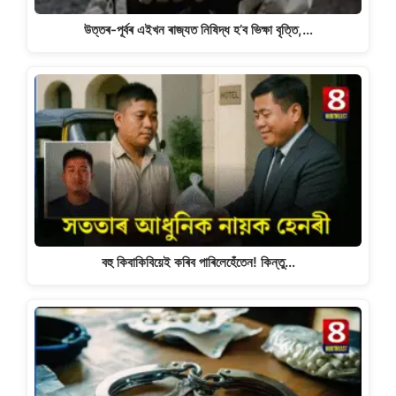
উত্তৰ-পূৰ্বৰ এইখন ৰাজ্যত নিষিদ্ধ হ’ব ভিক্ষা বৃত্তি,…
বহু কিবাকিবিয়েই কৰিব পাৰিলেহেঁতেন! কিন্তু…