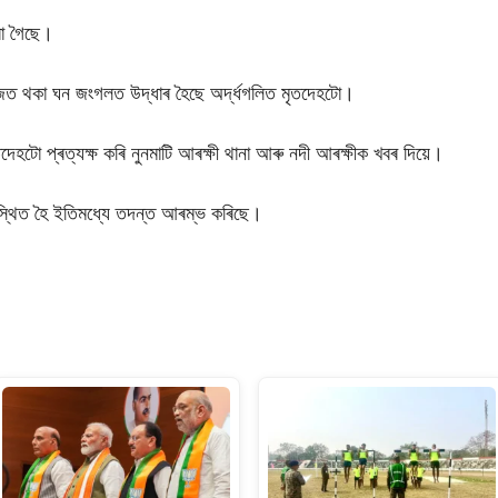
ৰা গৈছে।
ৰৰ মাজত থকা ঘন জংগলত উদ্ধাৰ হৈছে অৰ্দ্ধগলিত মৃতদেহটো।
তদেহটো প্ৰত্যক্ষ কৰি নুনমাটি আৰক্ষী থানা আৰু নদী আৰক্ষীক খবৰ দিয়ে।
পস্থিত হৈ ইতিমধ্যে তদন্ত আৰম্ভ কৰিছে।
S
h
ar
e