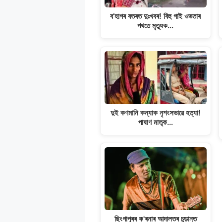
k
ব’হাগৰ বতৰত দুঃখবৰ! বিহু গাই ওভতাৰ
পথতে মৃত্যুক…
দুই কণমানি কন্যাক নৃশংসভাৱে হত্যা!
পাষাণ মাতৃক…
ছিংগাপুৰৰ ক'ৰনাৰ আদালতৰ চূড়ান্ত