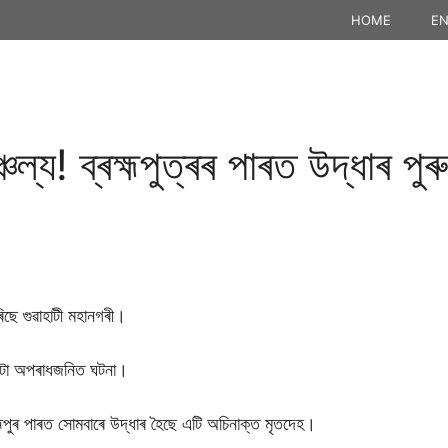
HOME
EN
চল্য! ব্ৰহ্মপুত্ৰৰ পাৰত উদ্ধাৰ পু
িছে গুৱাহাটী মহানগৰী।
এটা অপৰাধজনিত ঘটনা।
ৰহ্মপুৰ পাৰত সোমবাৰে উদ্ধাৰ হৈছে এটি অচিনাক্ত মৃতদেহ।