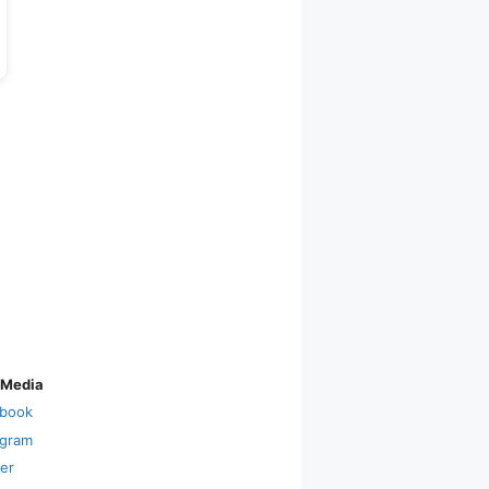
 Media
book
agram
ter