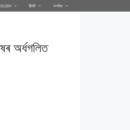
GLISH
हिन्दी
অসমীয়া
ৰুষৰ অৰ্ধগলিত