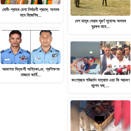
মোদী-শ্বাহৰ মেগা নিৰ্বাচনী প্ৰচাৰ; অসমৰ
বাবে বিজেপিৰ…
দেশ মাতৃৰ সেৱাৰ সুৱৰ্ণ সুযোগঃ অসমৰ
যুৱকৰ বাবে…
আকাশত বিধ্বংসী অগ্নিকাণ্ড; প্ৰশিক্ষণৰ
মাজতে কাৰ্বি…
কংগ্ৰেছৰ পৰিৱৰ্তন যাত্ৰাত এয়া কি আচৰণ
ভূপেন বৰা,…