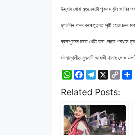
উদ্ধাৰ হোৱা মৃতদেহটো পুৰুষৰ বুলি জানিব প
চূণচালিৰ পাৰৰ ব্ৰহ্মপুত্ৰত সৃষ্টি হোৱা চ
ব্ৰহ্মপুত্ৰৰ চৰত খেতি কৰা লোকে প্ৰথমে মৃ
ঘটনাস্থলীত নুনমাটি আৰক্ষী থানাৰ লোক উ
W
F
T
X
C
h
a
el
o
Related Posts:
at
c
e
p
s
e
gr
y
A
b
a
Li
p
o
m
n
p
o
k