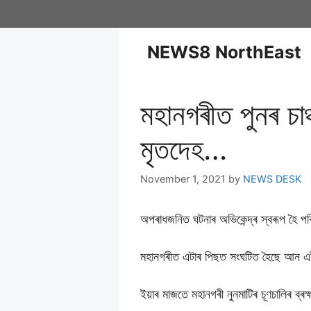
NEWS8 NorthEast
মহানগৰীত পুনৰ চাঞ্
মৃতদেহ…
November 1, 2021
by
NEWS DESK
অপৰাধজনিত ঘটনাৰ অভিকেন্দ্ৰ স্বৰূপ হৈ পৰ
মহানগৰীত এটাৰ পিছত সংঘটিত হৈছে আন 
ইয়াৰ মাজতে মহানগৰী নুনমাটিৰ চূণচালিৰ ব্