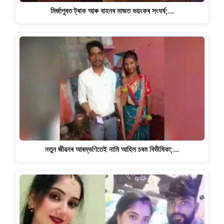
মিৰ্জাপুৰত ট্ৰাক আৰু বাহনৰ মাজত ভয়ংকৰ সংঘৰ্ষ;…
নতুন জীৱনৰ আৰম্ভণিতেই নামি আহিল চৰম বিভীষিকা;…