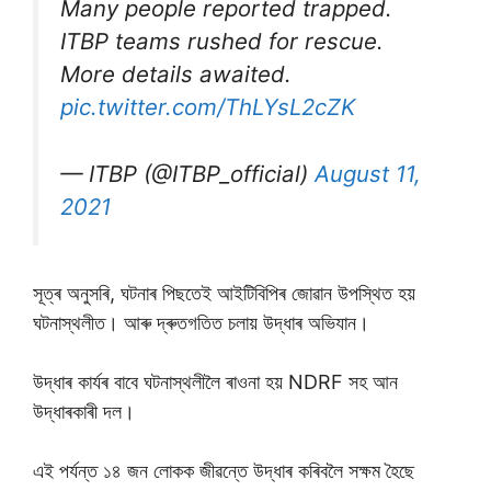
Many people reported trapped.
ITBP teams rushed for rescue.
More details awaited.
pic.twitter.com/ThLYsL2cZK
— ITBP (@ITBP_official)
August 11,
2021
সূত্ৰ অনুসৰি, ঘটনাৰ পিছতেই আইটিবিপিৰ জোৱান উপস্থিত হয়
ঘটনাস্থলীত। আৰু দ্ৰুতগতিত চলায় উদ্ধাৰ অভিযান।
উদ্ধাৰ কাৰ্যৰ বাবে ঘটনাস্থলীলৈ ৰাওনা হয় NDRF সহ আন
উদ্ধাৰকাৰী দল।
এই পৰ্যন্ত ১৪ জন লােকক জীৱন্তে উদ্ধাৰ কৰিবলৈ সক্ষম হৈছে