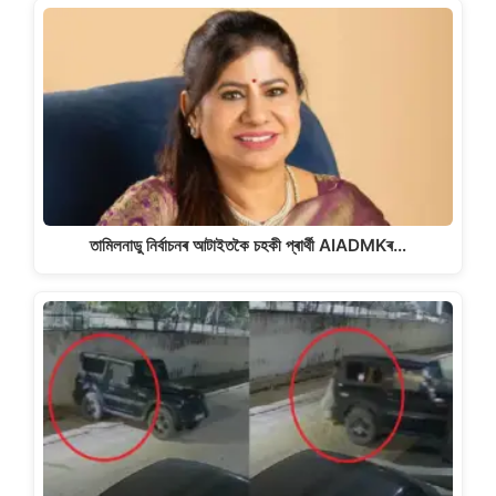
তামিলনাডু নিৰ্বাচনৰ আটাইতকৈ চহকী প্ৰাৰ্থী AIADMKৰ…