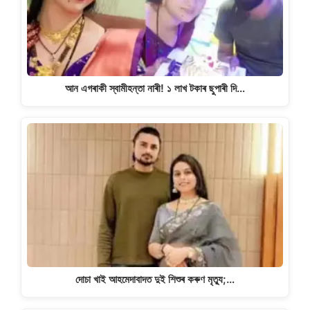
আন এগৰাকী স্বামীহন্তা নাৰী! ১ লাখ টকাৰ ছুপাৰী দি…
দোচা খাই আহমেদাবাদত দুই শিশুৰ কৰুণ মৃত্যু;…