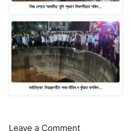
নিজ দেশতে 'ভাৰতীয়’ বুলি প্ৰমাণ দিবলগীয়াত পৰিল…
মৰ্মান্তিক! নিয়ন্ত্ৰণহীন পথৰ দাঁতিৰ দ কুঁৱাত বাগৰিল…
Leave a Comment