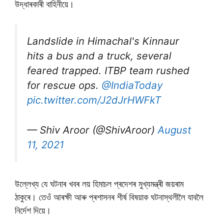
উদ্ধাৰকাৰী বাহিনীয়ে।
Landslide in Himachal's Kinnaur
hits a bus and a truck, several
feared trapped. ITBP team rushed
for rescue ops.
@IndiaToday
pic.twitter.com/J2dJrHWFkT
— Shiv Aroor (@ShivAroor)
August
11, 2021
উল্লেখ্য যে ঘটনাৰ খবৰ লয় হিমাচল প্ৰদেশৰ মুখ্যমন্ত্ৰী জয়ৰাম
ঠাকুৰে। তেওঁ আৰক্ষী আৰু প্ৰশাসনৰ শীৰ্ষ বিষয়াক ঘটনাস্থলীলৈ যাবলৈ
নিৰ্দেশ দিয়ে।