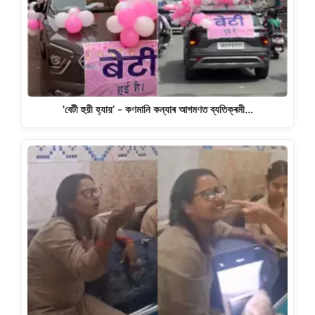
'বেটী হুয়ী হ্যায়’ - কণমানি কন্যাৰ আগমণত ব্যতিক্ৰমী…