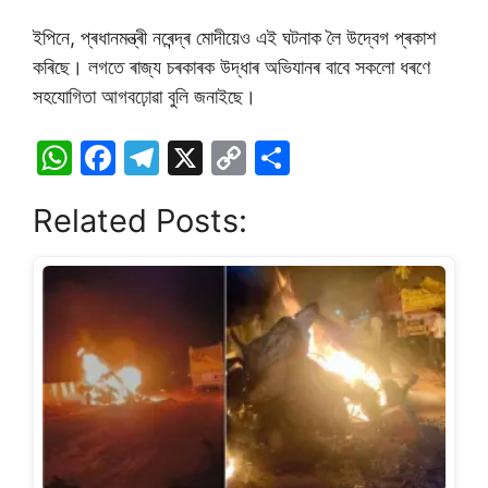
ইপিনে, প্ৰধানমন্ত্ৰী নৰেন্দ্ৰ মােদীয়েও এই ঘটনাক লৈ উদ্বেগ প্ৰকাশ
কৰিছে। লগতে ৰাজ্য চৰকাৰক উদ্ধাৰ অভিযানৰ বাবে সকলাে ধৰণে
সহযােগিতা আগবঢ়ােৱা বুলি জনাইছে।
W
F
T
X
C
S
h
a
el
o
h
Related Posts:
at
c
e
p
ar
s
e
gr
y
e
A
b
a
Li
p
o
m
n
p
o
k
k