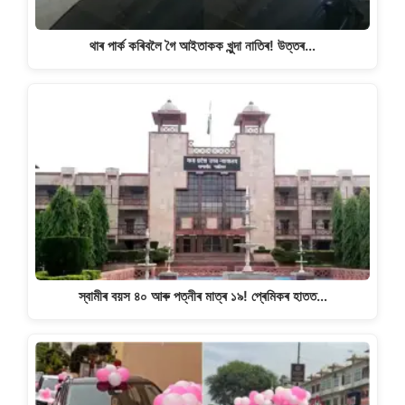
থাৰ পাৰ্ক কৰিবলৈ গৈ আইতাকক খুন্দা নাতিৰ! উত্তৰ…
স্বামীৰ বয়স ৪০ আৰু পত্নীৰ মাত্ৰ ১৯! প্ৰেমিকৰ হাতত…