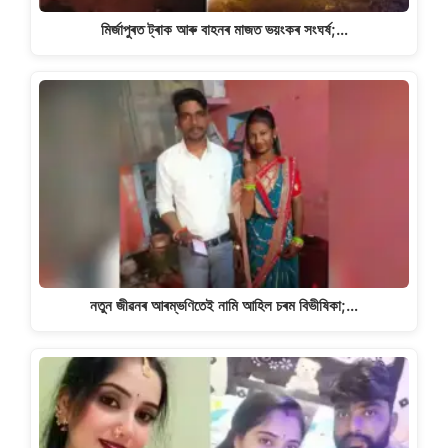
মিৰ্জাপুৰত ট্ৰাক আৰু বাহনৰ মাজত ভয়ংকৰ সংঘৰ্ষ;…
নতুন জীৱনৰ আৰম্ভণিতেই নামি আহিল চৰম বিভীষিকা;…