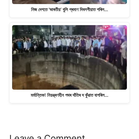
নিজ দেশতে 'ভাৰতীয়’ বুলি প্ৰমাণ দিবলগীয়াত পৰিল…
মৰ্মান্তিক! নিয়ন্ত্ৰণহীন পথৰ দাঁতিৰ দ কুঁৱাত বাগৰিল…
Leave a Comment