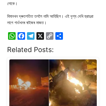
লোকে।
বিমানখন দ্ৰুতগতিত তললৈ নামি আহিছিল। এই দৃশ্য দেখি হুৱাদুৱা
লাগে গাওঁখনৰ ৰাইজৰ মাজত।
W
F
T
X
C
S
h
a
el
o
h
Related Posts:
at
c
e
p
ar
s
e
gr
y
e
A
b
a
Li
p
o
m
n
p
o
k
k