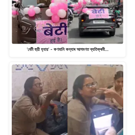
'বেটী হুয়ী হ্যায়’ - কণমানি কন্যাৰ আগমণত ব্যতিক্ৰমী…