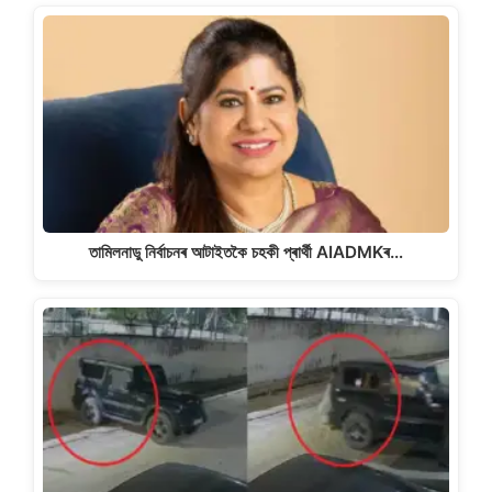
তামিলনাডু নিৰ্বাচনৰ আটাইতকৈ চহকী প্ৰাৰ্থী AIADMKৰ…