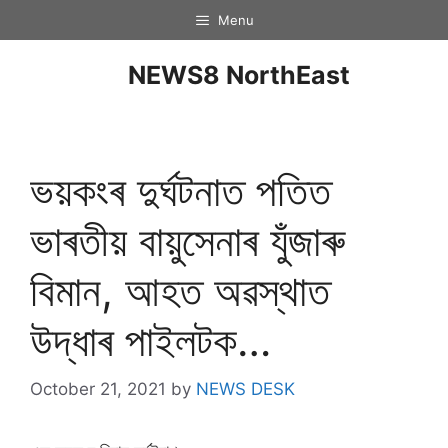
Menu
NEWS8 NorthEast
ভয়কংৰ দুৰ্ঘটনাত পতিত
ভাৰতীয় বায়ুসেনাৰ যুঁজাৰু
বিমান, আহত অৱস্থাত
উদ্ধাৰ পাইলটক…
October 21, 2021
by
NEWS DESK