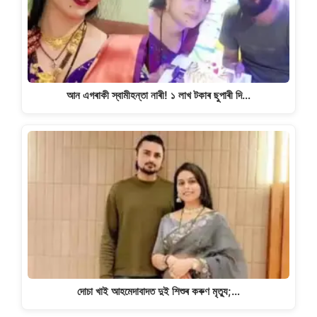
আন এগৰাকী স্বামীহন্তা নাৰী! ১ লাখ টকাৰ ছুপাৰী দি…
দোচা খাই আহমেদাবাদত দুই শিশুৰ কৰুণ মৃত্যু;…