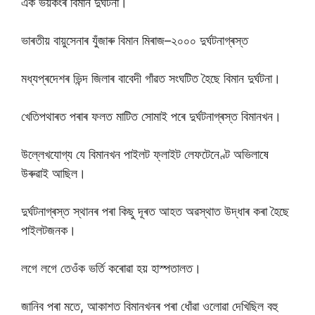
এক ভয়কংৰ বিমান দুৰ্ঘটনা।
ভাৰতীয় বায়ুসেনাৰ যুঁজাৰু বিমান মিৰাজ–২০০০ দুৰ্ঘটনাগ্ৰস্ত
মধ্যপ্ৰদেশৰ ভিন্দ জিলাৰ বাবেদী গাঁৱত সংঘটিত হৈছে বিমান দুৰ্ঘটনা।
খেতিপথাৰত পৰাৰ ফলত মাটিত সোমাই পৰে দুৰ্ঘটনাগ্ৰস্ত বিমানখন।
উল্লেখযোগ্য যে বিমানখন পাইলট ফ্লাইট লেফটেনেণ্ট অভিলাষে
উৰুৱাই আছিল।
দুৰ্ঘটনাগ্ৰস্ত স্থানৰ পৰা কিছু দূৰত আহত অৱস্থাত উদ্ধাৰ কৰা হৈছে
পাইলটজনক।
লগে লগে তেওঁক ভৰ্তি কৰোৱা হয় হাস্পতালত।
জানিব পৰা মতে, আকাশত বিমানখনৰ পৰা ধোঁৱা ওলোৱা দেখিছিল বহু