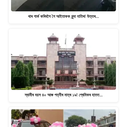
থাৰ পাৰ্ক কৰিবলৈ গৈ আইতাকক খুন্দা নাতিৰ! উত্তৰ…
স্বামীৰ বয়স ৪০ আৰু পত্নীৰ মাত্ৰ ১৯! প্ৰেমিকৰ হাতত…