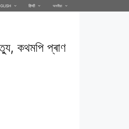
GLISH
हिन्दी
অসমীয়া
্যু, কথমপি প্ৰাণ