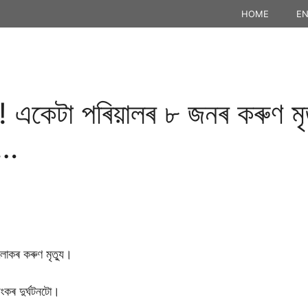
HOME
EN
া! একেটা পৰিয়ালৰ ৮ জনৰ কৰুণ মৃত
ৰ…
লোকৰ কৰুণ মৃত্যু।
়ংকৰ দুৰ্ঘটনটো।