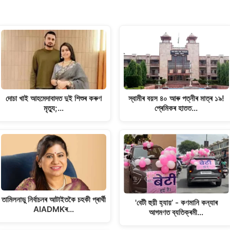
দোচা খাই আহমেদাবাদত দুই শিশুৰ কৰুণ
স্বামীৰ বয়স ৪০ আৰু পত্নীৰ মাত্ৰ ১৯!
মৃত্যু;…
প্ৰেমিকৰ হাতত…
তামিলনাডু নিৰ্বাচনৰ আটাইতকৈ চহকী প্ৰাৰ্থী
'বেটী হুয়ী হ্যায়’ - কণমানি কন্যাৰ
AIADMKৰ…
আগমণত ব্যতিক্ৰমী…