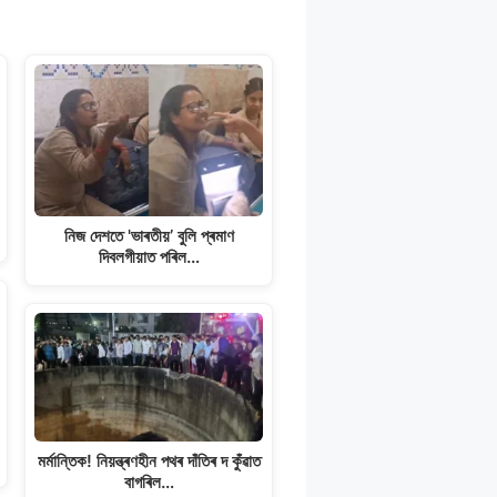
নিজ দেশতে 'ভাৰতীয়’ বুলি প্ৰমাণ
দিবলগীয়াত পৰিল…
মৰ্মান্তিক! নিয়ন্ত্ৰণহীন পথৰ দাঁতিৰ দ কুঁৱাত
বাগৰিল…