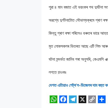
পুৱা ৪ মান বজাত এই ভয়ংকৰ পথ দুৰ্ঘটনা স
অৱশ্যে দুৰ্গটনাটোত সৌভাগ্যক্ৰমে প্ৰাণ ৰক্
কিন্তু প্ৰাণ ৰক্ষা পৰিলেও গুৰুতৰ ভাৱে আহত
মৃত লোকসকলৰ ভিতৰত আছে এটি শিশু আৰু ত
ঘটনা সন্দৰ্ভত জানিব পৰা অনুসৰি, কেএমপি
লগতে চাওকঃ
দেশত এতিয়াও পেট্ৰ’ল-ডিজেলৰ দাম বহুত কম,
W
F
T
X
C
S