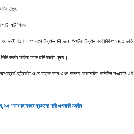
ংঘটিত হৈছে।
ষা পাই এটি শিশুৰ।
 হয় দুৰ্ঘটনাত। লগে লগে উদ্ধাৰকাৰী দলে শিশুটিক উদ্ধাৰ কৰি চিকিৎসালয়ত ভৰ্তি
িনিগৰাকী মহিলা আৰু চাৰিগৰাকী পুৰুষ।
 এক্সপ্ৰেছৱে’ হাইৱে’ত এখন বাহনে আন এখন বাহনক অভাৰটেক কৰিবলৈ লওতেই এই 
 ৯৫ শতাংশই নকৰে ব্যৱহাৰ! দাবী এগৰাকী মন্ত্ৰীৰ