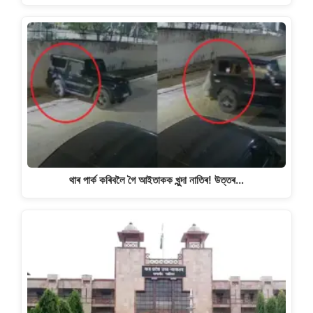
থাৰ পাৰ্ক কৰিবলৈ গৈ আইতাকক খুন্দা নাতিৰ! উত্তৰ…