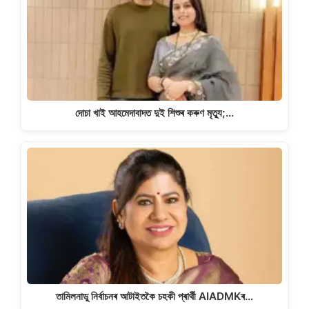
দোচা খাই আহমেদাবাদত দুই শিশুৰ কৰুণ মৃত্যু;…
তামিলনাডু নিৰ্বাচনৰ আটাইতকৈ চহকী প্ৰাৰ্থী AIADMKৰ…