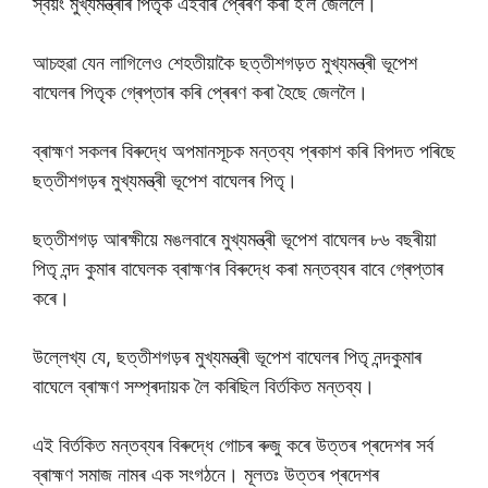
স্বয়ং মুখ্যমন্ত্ৰীৰ পিতৃক এইবাৰ প্ৰেৰণ কৰা হ’ল জেললৈ।
আচহুৱা যেন লাগিলেও শেহতীয়াকৈ ছত্তীশগড়ত মুখ্যমন্ত্ৰী ভূপেশ
বাঘেলৰ পিতৃক গ্ৰেপ্তাৰ কৰি প্ৰেৰণ কৰা হৈছে জেললৈ।
ব্ৰাহ্মণ সকলৰ বিৰুদ্ধে অপমানসূচক মন্তব্য প্ৰকাশ কৰি বিপদত পৰিছে
ছত্তীশগড়ৰ মুখ্যমন্ত্ৰী ভূপেশ বাঘেলৰ পিতৃ।
ছত্তীশগড় আৰক্ষীয়ে মঙলবাৰে মুখ্যমন্ত্ৰী ভূপেশ বাঘেলৰ ৮৬ বছৰীয়া
পিতৃ নন্দ কুমাৰ বাঘেলক ব্ৰাহ্মণৰ বিৰুদ্ধে কৰা মন্তব্যৰ বাবে গ্ৰেপ্তাৰ
কৰে।
উল্লেখ্য যে, ছত্তীশগড়ৰ মুখ্যমন্ত্ৰী ভূপেশ বাঘেলৰ পিতৃ নন্দকুমাৰ
বাঘেলে ব্ৰাহ্মণ সম্প্ৰদায়ক লৈ কৰিছিল বিৰ্তকিত মন্তব্য।
এই বিৰ্তকিত মন্তব্যৰ বিৰুদ্ধে গোচৰ ৰুজু কৰে উত্তৰ প্ৰদেশৰ সৰ্ব
ব্ৰাহ্মণ সমাজ নামৰ এক সংগঠনে। মূলতঃ উত্তৰ প্ৰদেশৰ