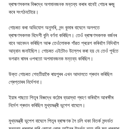
ব্ৰাহ্মণসকলৰ বিৰুদ্ধে অপমানজনক মন্তব্য কৰাৰ বাবেই গোচৰ ৰুজু
কৰে সংগঠনটোৱে।
গোচৰত কৰা অভিযোগ অনুসৰি, নন্দ কুমাৰ বাঘেলে অলপতে
ব্ৰাহ্মণসকলক বিদেশী বুলি বৰ্ণনা কৰিছিল। তেওঁ ব্ৰাহ্মণসকলক বৰ্জনৰ
বাবে আবেদন কৰিছিল আৰু তেওঁলোকক গাঁৱত প্ৰৱেশ কৰিবলৈ নিদিবলৈ
আহ্বান জনাইছিল। গোচৰত এইটোও উল্লেখ কৰা হয় যে তেওঁ পূৰ্বতে
ভগৱান ৰামৰ ওপৰতো অপমানজনক মন্তব্য কৰিছিল।
উক্ত গোচৰত শেহতীয়াকৈ ৰায়পুৰৰ এখন আদালতে প্ৰদান কৰিছিল
গ্ৰেপ্তাৰৰ নিৰ্দেশনা।
ইয়াৰ পাছতে পিতৃৰ বিৰুদ্ধে কঠোৰ ব্যৱস্থা গ্ৰহণ কৰিবলৈ আৰক্ষীৰ
নিৰ্দেশ প্ৰদান কৰিছিল মুখ্যমন্ত্ৰী ভূপেশ বাঘেলে।
মুখ্যমন্ত্ৰী ভূপেশ বাঘেলে পিতৃৰ ব্ৰাহ্মণক লৈ চলি থকা বিতৰ্ক সন্দৰ্ভত
মন্তব্য প্ৰকাশ কৰি কোনো লোক আইনৰ উৰ্দ্ধত নহয় বুলি মত প্ৰকাশ