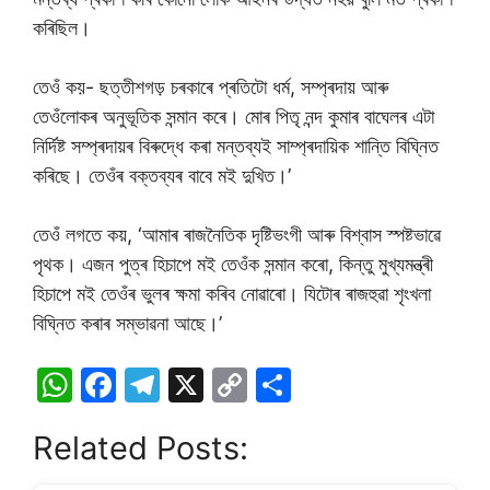
কৰিছিল।
তেওঁ কয়- ছত্তীশগড় চৰকাৰে প্ৰতিটো ধৰ্ম, সম্প্ৰদায় আৰু
তেওঁলোকৰ অনুভূতিক সন্মান কৰে। মোৰ পিতৃ নন্দ কুমাৰ বাঘেলৰ এটা
নিৰ্দিষ্ট সম্প্ৰদায়ৰ বিৰুদ্ধে কৰা মন্তব্যই সাম্প্ৰদায়িক শান্তি বিঘ্নিত
কৰিছে। তেওঁৰ বক্তব্যৰ বাবে মই দুখিত।’
তেওঁ লগতে কয়, ‘আমাৰ ৰাজনৈতিক দৃষ্টিভংগী আৰু বিশ্বাস স্পষ্টভাৱে
পৃথক। এজন পুত্ৰ হিচাপে মই তেওঁক সন্মান কৰো, কিন্তু মুখ্যমন্ত্ৰী
হিচাপে মই তেওঁৰ ভুলৰ ক্ষমা কৰিব নোৱাৰো। যিটোৰ ৰাজহুৱা শৃংখলা
বিঘ্নিত কৰাৰ সম্ভাৱনা আছে।’
W
F
T
X
C
S
h
a
el
o
h
Related Posts:
at
c
e
p
ar
s
e
gr
y
e