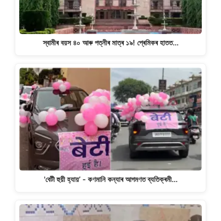
স্বামীৰ বয়স ৪০ আৰু পত্নীৰ মাত্ৰ ১৯! প্ৰেমিকৰ হাতত…
'বেটী হুয়ী হ্যায়’ - কণমানি কন্যাৰ আগমণত ব্যতিক্ৰমী…