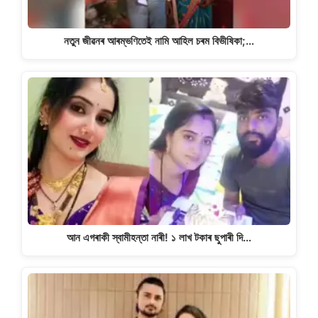
নতুন জীৱনৰ আৰম্ভণিতেই নামি আহিল চৰম বিভীষিকা;…
আন এগৰাকী স্বামীহন্তা নাৰী! ১ লাখ টকাৰ ছুপাৰী দি…