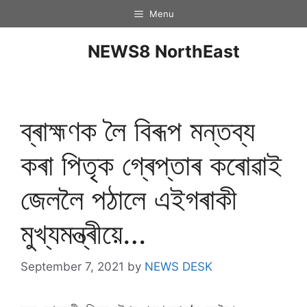
Menu
NEWS8 NorthEast
ব্ৰাহ্মণক লৈ বিৰূপ মন্তব্য
কৰা পিতৃক গ্ৰেপ্তাৰ কৰোৱাই
জেললৈ পঠালে এইগৰাকী
মুখ্যমন্ত্ৰীয়ে…
September 7, 2021
by
NEWS DESK