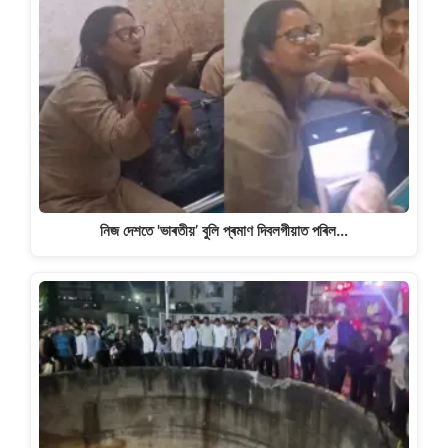
নিজ দেশতে 'ভাৰতীয়’ বুলি প্ৰমাণ দিবলগীয়াত পৰিল…