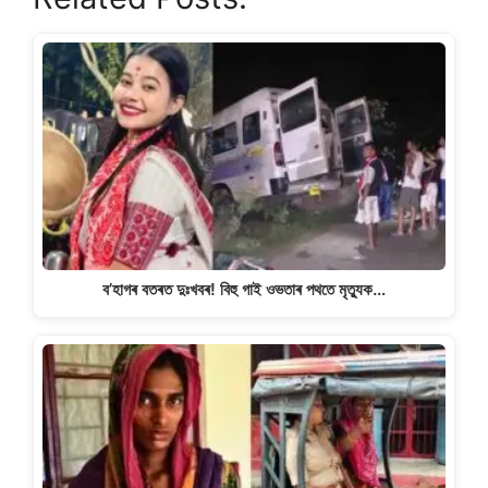
at
c
e
p
ar
s
e
gr
y
e
A
b
a
Li
p
o
m
n
p
o
k
k
ব’হাগৰ বতৰত দুঃখবৰ! বিহু গাই ওভতাৰ পথতে মৃত্যুক…