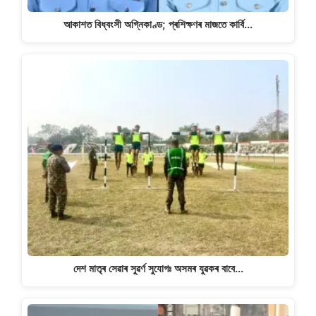
আকাশত বিধ্বংসী অগ্নিকাণ্ড; প্ৰশিক্ষণৰ মাজতে কাৰ্বি…
দেশ মাতৃৰ সেৱাৰ সুৱৰ্ণ সুযোগঃ অসমৰ যুৱকৰ বাবে…