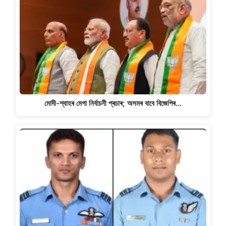
মোদী-শ্বাহৰ মেগা নিৰ্বাচনী প্ৰচাৰ; অসমৰ বাবে বিজেপিৰ…