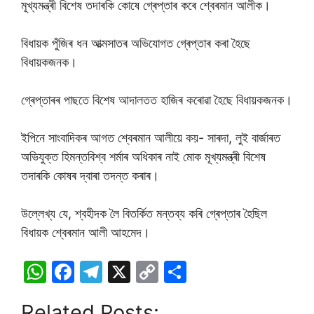
মূখ্যমন্ত্ৰী বিশেষ তদাৰকি কোষে গ্ৰেপ্তাৰ কৰে শ্বেৰমান আলীক।
বিধায়ক পুঁজিৰ ধন আত্মসাতৰ অভিযোগত গ্ৰেপ্তাৰ কৰা হৈছে
বিধায়কজনক।
গ্ৰেপ্তাৰৰ পাছতে বিশেষ আদালতত হাজিৰ কৰোৱা হৈছে বিধায়কজনক।
ইপিনে সাংবাদিকৰ আগত শ্বেৰমান আলীয়ে কয়- সাৰদা, লুই বাৰ্জাৰত
অভিযুক্ত হিমন্তবিশ্ব শৰ্মাৰ অধিকাৰ নাই মোক মূখ্যমন্ত্ৰী বিশেষ
তদাৰকি কোষৰ দ্বাৰা তদন্ত কৰাৰ।
উল্লেখ্য যে, শ্বহীদক লৈ বিতৰ্কিত মন্তব্য কৰি গ্ৰেপ্তাৰ হৈছিল
বিধায়ক শ্বেৰমান আলী আহমেদ।
W
F
T
X
C
S
h
a
el
o
h
Related Posts: