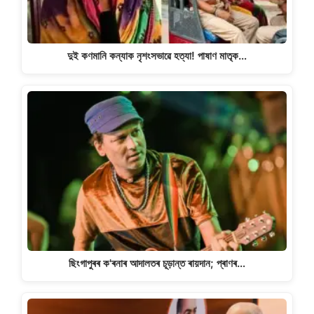
দুই কণমানি কন্যাক নৃশংসভাৱে হত্যা! পাষাণ মাতৃক…
ছিংগাপুৰৰ ক'ৰনাৰ আদালতৰ চূড়ান্ত ৰায়দান; প্ৰাণৰ…