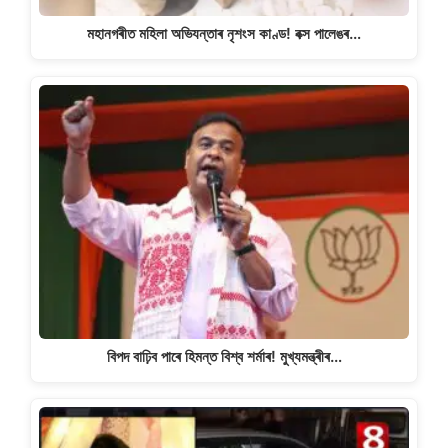
মহানগৰীত মহিলা অভিযন্তাৰ নৃশংস কাণ্ড! বক্স পালেঙৰ…
বিপদ বাঢ়িব পাৰে হিমন্ত বিশ্ব শৰ্মাৰ! মুখ্যমন্ত্ৰীৰ…