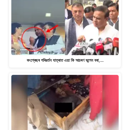
কংগ্ৰেছৰ পৰিৱৰ্তন যাত্ৰাত এয়া কি আচৰণ ভূপেন বৰা,…