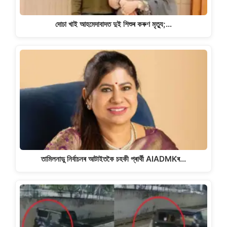
দোচা খাই আহমেদাবাদত দুই শিশুৰ কৰুণ মৃত্যু;…
তামিলনাডু নিৰ্বাচনৰ আটাইতকৈ চহকী প্ৰাৰ্থী AIADMKৰ…