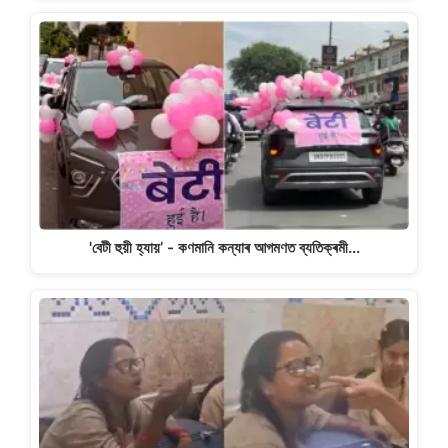
'বেটী হুয়ী হ্যায়’ - কণমানি কন্যাৰ আগমণত ব্যতিক্ৰমী…