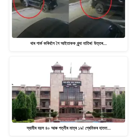
থাৰ পাৰ্ক কৰিবলৈ গৈ আইতাকক খুন্দা নাতিৰ! উত্তৰ…
স্বামীৰ বয়স ৪০ আৰু পত্নীৰ মাত্ৰ ১৯! প্ৰেমিকৰ হাতত…