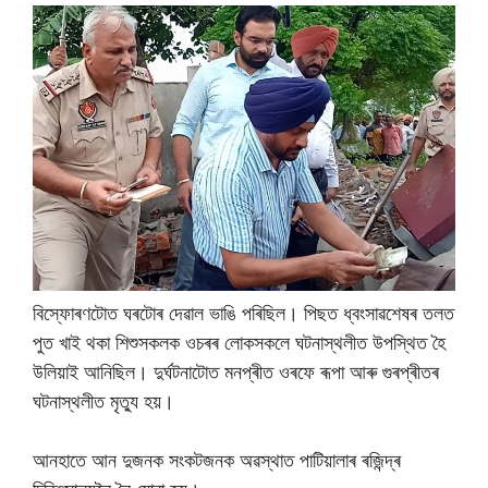
বিস্ফোৰণটোত ঘৰটোৰ দেৱাল ভাঙি পৰিছিল। পিছত ধ্বংসাৱশেষৰ তলত
পুত খাই থকা শিশুসকলক ওচৰৰ লোকসকলে ঘটনাস্থলীত উপস্থিত হৈ
উলিয়াই আনিছিল। দুৰ্ঘটনাটোত মনপ্ৰীত ওৰফে ৰূপা আৰু গুৰপ্ৰীতৰ
ঘটনাস্থলীত মৃত্যু হয়।
আনহাতে আন দুজনক সংকটজনক অৱস্থাত পাটিয়ালাৰ ৰজিন্দ্ৰ