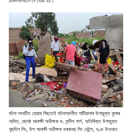
চিকিৎসালয়লৈ লৈ যোৱা হয়।
ঘটনা সংঘটিত হোৱাৰ পিছতেই ঘটনাস্থলীত পাটিয়ালাৰ উপায়ুক্ত কুমাৰ
অমিত, জ্যেষ্ঠ আৰক্ষী অধীক্ষক ড. সন্দীপ গাৰ্গ, অতিৰিক্ত উপায়ুক্ত
খুছদিল সিং, উপ আৰক্ষী অধীক্ষক গুৰবানছ সিং বেইন্স, খণ্ড উন্নয়ন