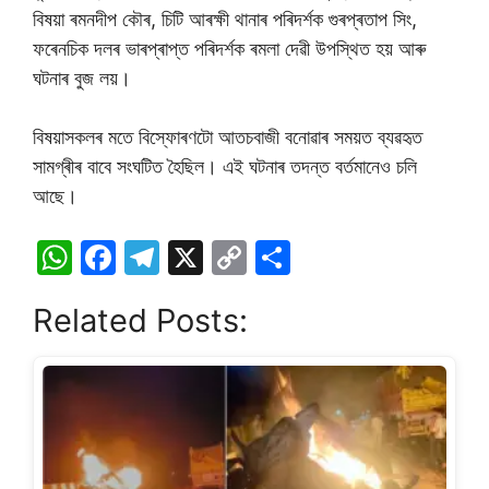
বিষয়া ৰমনদীপ কৌৰ, চিটি আৰক্ষী থানাৰ পৰিদৰ্শক গুৰপ্ৰতাপ সিং,
ফৰেনচিক দলৰ ভাৰপ্ৰাপ্ত পৰিদৰ্শক ৰমলা দেৱী উপস্থিত হয় আৰু
ঘটনাৰ বুজ লয়।
বিষয়াসকলৰ মতে বিস্ফোৰণটো আতচবাজী বনোৱাৰ সময়ত ব্যৱহৃত
সামগ্ৰীৰ বাবে সংঘটিত হৈছিল। এই ঘটনাৰ তদন্ত বৰ্তমানেও চলি
আছে।
W
F
T
X
C
S
h
a
el
o
h
Related Posts:
at
c
e
p
ar
s
e
gr
y
e
A
b
a
Li
p
o
m
n
p
o
k