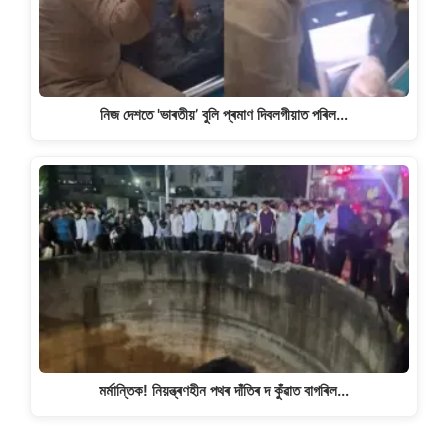
নিজ দেশতে 'ভাৰতীয়’ বুলি প্ৰমাণ দিবলগীয়াত পৰিল…
মৰ্মান্তিক! নিয়ন্ত্ৰণহীন পথৰ দাঁতিৰ দ কুঁৱাত বাগৰিল…