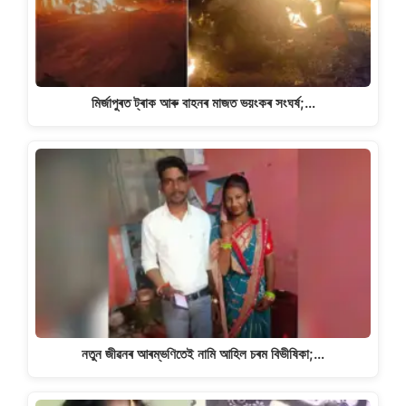
k
মিৰ্জাপুৰত ট্ৰাক আৰু বাহনৰ মাজত ভয়ংকৰ সংঘৰ্ষ;…
নতুন জীৱনৰ আৰম্ভণিতেই নামি আহিল চৰম বিভীষিকা;…