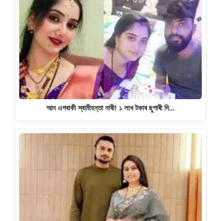
আন এগৰাকী স্বামীহন্তা নাৰী! ১ লাখ টকাৰ ছুপাৰী দি…