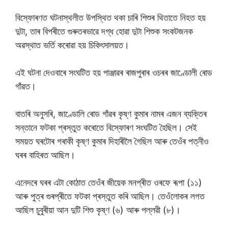
বিস্ফোৰণত ঘটনাস্থলীত উপস্থিত থকা চাৰি শিশুৰ থিতাতে নিহত হয়
দুটা, তাৰ বিপৰীতে গুৰুতৰভাৱে দগ্ধ হোৱা দুটা শিশুক সংকটজনক
অৱস্থাত ভৰ্তি কৰোৱা হয় চিকিৎসালয়ত।
এই ঘটনা দেওবাৰে সংঘটিত হয় পাঞ্জাৱৰ ৰাজপুৰাৰ ওচৰৰ জাণ্ডোলী ৰোড
গাঁৱত।
বাতৰি অনুসৰি, জাণ্ডোলি ৰোড গাঁৱৰ কৃষ্ণ কুমাৰ নামৰ এজন ব্যক্তিৰ
সন্তানে ফটকা প্ৰস্তুত কৰোতে বিস্ফোৰণ সংঘটিত হৈছিল। সেই
সময়ত ঘৰটোৰ গৰাকী কৃষ্ণ কুমাৰ দিহাৰীলৈ গৈছিল আৰু তেওঁৰ পত্নীও
ঘৰৰ বাহিৰত আছিল।
এনেদৰে ঘৰৰ এটা কোঠাত তেওঁৰ জীয়েক মনপ্ৰীত ওৰফে ৰূপা (১১)
আৰু পুত্ৰ গুৰপ্ৰীতে ফটকা প্ৰস্তুত কৰি আছিল। তেওঁলোকৰ লগত
আছিল চুবুৰীয়া আন দুটি শিশু কৃষ্ণ (৬) আৰু পল্লৱী (৮)।