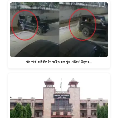
থাৰ পাৰ্ক কৰিবলৈ গৈ আইতাকক খুন্দা নাতিৰ! উত্তৰ…