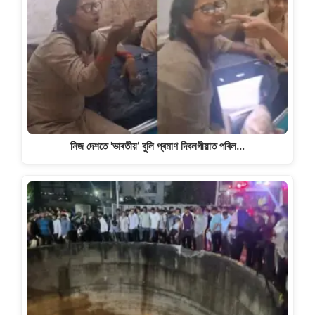
নিজ দেশতে 'ভাৰতীয়’ বুলি প্ৰমাণ দিবলগীয়াত পৰিল…