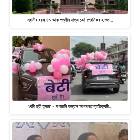
স্বামীৰ বয়স ৪০ আৰু পত্নীৰ মাত্ৰ ১৯! প্ৰেমিকৰ হাতত…
'বেটী হুয়ী হ্যায়’ - কণমানি কন্যাৰ আগমণত ব্যতিক্ৰমী…