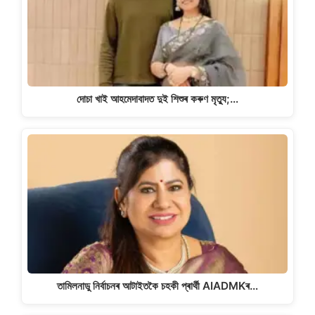
দোচা খাই আহমেদাবাদত দুই শিশুৰ কৰুণ মৃত্যু;…
তামিলনাডু নিৰ্বাচনৰ আটাইতকৈ চহকী প্ৰাৰ্থী AIADMKৰ…