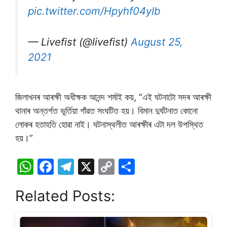
pic.twitter.com/Hpyhf04yIb
— Livefist (@livefist)
August 25,
2021
জিলাখনৰ আৰক্ষী অধীক্ষক আনন্দ শৰ্মাই কয়, “এই ঘটনাটো সদৰ আৰক্ষী
থানাৰ অন্তৰ্গত ভূৰ্তিয়া গাঁৱত সংঘটিত হয়। বিমান দুৰ্ঘটনাত কোনো
লোকৰ হতাহতি হোৱা নাই। ঘটনাস্থলীত আৰক্ষীৰ এটা দল উপস্থিত
হয়।”
W
F
T
X
C
S
h
a
el
o
h
Related Posts:
at
c
e
p
ar
s
e
gr
y
e