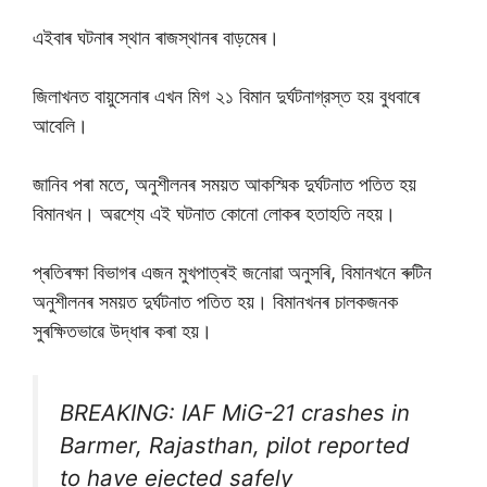
এইবাৰ ঘটনাৰ স্থান ৰাজস্থানৰ বাড়মেৰ।
জিলাখনত বায়ুসেনাৰ এখন মিগ ২১ বিমান দুৰ্ঘটনাগ্রস্ত হয় বুধবাৰে
আবেলি।
জানিব পৰা মতে, অনুশীলনৰ সময়ত আকস্মিক দুৰ্ঘটনাত পতিত হয়
বিমানখন। অৱশ্যে এই ঘটনাত কোনো লোকৰ হতাহতি নহয়।
প্ৰতিৰক্ষা বিভাগৰ এজন মুখপাত্ৰই জনোৱা অনুসৰি, বিমানখনে ৰুটিন
অনুশীলনৰ সময়ত দুৰ্ঘটনাত পতিত হয়। বিমানখনৰ চালকজনক
সুৰক্ষিতভাৱে উদ্ধাৰ কৰা হয়।
BREAKING: IAF MiG-21 crashes in
Barmer, Rajasthan, pilot reported
to have ejected safely