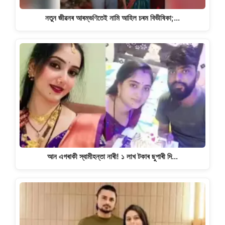
নতুন জীৱনৰ আৰম্ভণিতেই নামি আহিল চৰম বিভীষিকা;…
আন এগৰাকী স্বামীহন্তা নাৰী! ১ লাখ টকাৰ ছুপাৰী দি…