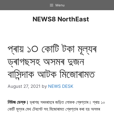
Menu
NEWS8 NorthEast
প্ৰায় ১੦ কােটি টকা মূল্যৰ
ড্ৰাগছসহ অসমৰ দুজন
বাসিন্দাক আটক মিজোৰামত
August 27, 2021
by
NEWS DESK
নিউজ ডেস্ক।
ড্ৰাগছ সৰবৰাহৰে জড়িত লোকক গ্ৰেপ্তাৰ। প্ৰায় ১০
কোটি মূল্যৰ মেথ টেবলেট সহ মিজোৰামত গ্ৰেপ্তাৰ কৰা হয় অসমৰ