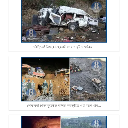
মৰ্মান্তিক! নিয়ন্ত্ৰণ হেৰুৱাই ডেৰ শ ফুট দ খাৱৈত…
শোকাবহ! শিলৰ কুৱেৰীত কৰ্মৰত অৱস্থাতে এটা অংশ খহি…