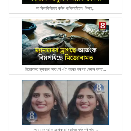
বহু কিবাকিবিয়েই কৰিব পাৰিলেহেঁতেন! কিন্তু…
মিজোৰামত ড্ৰাগছৰ আতংক! এটা বছৰত ড্ৰাগছ সেৱনৰ ফলত…
মৃত্যু যেন আহে এনেকৈয়ে! চূড়ান্ত বৰ্ষৰ পৰীক্ষাত…