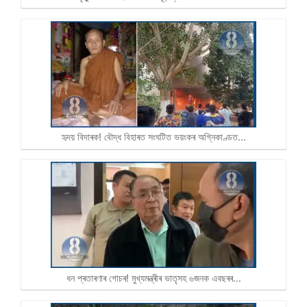
হৃদয় বিদাৰক! বৌদ্ধ বিহাৰত সংঘটিত ভয়ংকৰ অগ্নিকাণ্ডত…
ধন প্ৰতাৰণাৰ গোচৰ! মুখ্যমন্ত্ৰীৰ ভাতৃসহ ৬জনক এবছৰৰ…