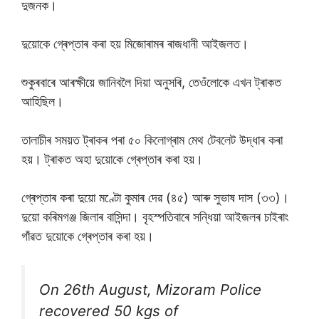
দুজনক।
দুয়োকে গ্ৰেপ্তাৰ কৰা হয় মিজোৰামৰ ৰাজধানী আইজলত।
শুকুৰবাৰে আৰক্ষীয়ে জানিবলৈ দিয়া অনুসৰি, তেওঁলোকে এখন ট্ৰাকত
আহিছিল।
তালাচীৰ সময়ত ট্ৰাকৰ পৰা ৫০ কিলোগ্ৰাম মেথ টেবলেট উদ্ধাৰ কৰা
হয়। ট্ৰাকত অহা দুয়োকে গ্ৰেপ্তাৰ কৰা হয়।
গ্ৰেপ্তাৰ কৰা দুয়ো মণ্টো কুমাৰ দেৱ (৪৫) আৰু সুভাষ দাস (৩৩)।
দুয়ো কৰিমগঞ্জ জিলাৰ বাসিন্দা। বৃহস্পতিবাৰে সন্ধিয়া আইজলৰ চাইৰাং
গাঁৱত দুয়োকে গ্ৰেপ্তাৰ কৰা হয়।
On 26th August, Mizoram Police
recovered 50 kgs of