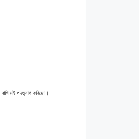
ষ্য ৰাখি মই পদত্যাগ কৰিছো’।