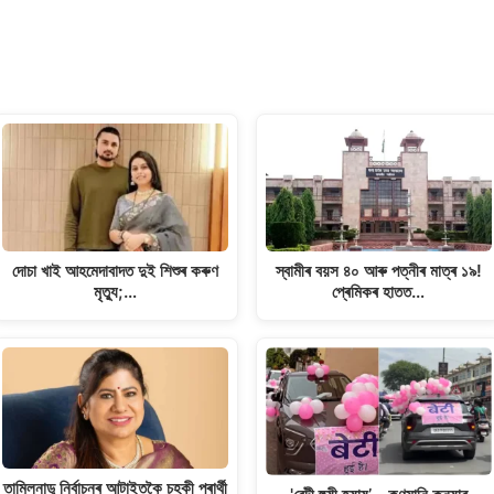
দোচা খাই আহমেদাবাদত দুই শিশুৰ কৰুণ
স্বামীৰ বয়স ৪০ আৰু পত্নীৰ মাত্ৰ ১৯!
মৃত্যু;…
প্ৰেমিকৰ হাতত…
তামিলনাডু নিৰ্বাচনৰ আটাইতকৈ চহকী প্ৰাৰ্থী