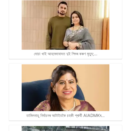
দোচা খাই আহমেদাবাদত দুই শিশুৰ কৰুণ মৃত্যু;…
তামিলনাডু নিৰ্বাচনৰ আটাইতকৈ চহকী প্ৰাৰ্থী AIADMKৰ…