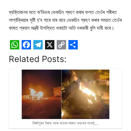
ব্যক্তিজনৰ মতে ক’ভিডৰ ভেকচিন গ্ৰহণ কৰাৰ ফলত তেওঁৰ শৰীৰত
পাৰ্শ্বক্ৰিয়াৰ সৃষ্টি হ’ব পাৰে যাৰ বাবে ভেকচিন গ্ৰহণ কৰাৰ সময়ত তেওঁৰ
কাষত প্ৰধান মন্ত্ৰী উপস্থিত থকাটো অতি দৰকাৰী বুলি দাবী কৰে।
W
F
T
X
C
S
Related Posts:
h
a
e
o
h
a
c
l
p
a
t
e
e
y
r
s
b
g
L
e
A
o
r
i
p
o
a
n
p
k
m
k
মিৰ্জাপুৰত ট্ৰাক আৰু বাহনৰ মাজত ভয়ংকৰ সংঘৰ্ষ;…