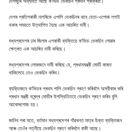
দেশজুৰি অব্যাহত আছে ক’ভিড ভেকচিন প্ৰদান প্ৰক্ৰিয়া।
দেশৰ প্ৰতিগৰাকী নাগৰিকে এপালি ভেকচিনৰ বাবে হেতা-ওপোৰা লগাই
থকাৰ সময়তে উত্থাপিত হৈছে এক আচৰিত দাবী।
মধ্যপ্ৰদেশৰ ঢাৰ জিলাৰ এগৰাকী ব্যক্তিয়ে ক’ভিড ভেকচিন লোৱাৰ
ক্ষেত্ৰত এক আচৰিত দাবী কৰিছে।
মধ্যপ্ৰদেশৰ লোকজনে দাবী কৰিছে যে, প্ৰধানমন্ত্ৰী মোডী কাষত
থাকিলেহে তেও ভেকচিন কৰিব।
ব্যক্তিজনে ক’ভিডৰ প্ৰথম পালি ভেকচিন গ্ৰহণ কৰিবলৈ অস্বীকাৰ কৰি
প্ৰধান মন্ত্ৰী নৰেন্দ্ৰ মোডীৰ উপস্থিতিতহে ভেকচিন গ্ৰহণ কৰিব বুলি
আকোৰগোজ হয়।
জানিব পৰা মতে, বৰ্তমান মধ্যপ্ৰদেশৰ গাঁৱখনত মাত্ৰ উক্ত ব্যক্তিজন
আৰু তেওঁৰ পত্নীয়ে ভেকচিন গ্ৰহণ কৰিবলৈ বাকী আছে।