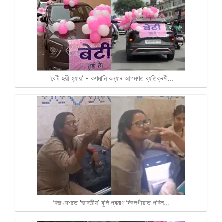
'বেটী হুয়ী হ্যায়’ - কণমানি কন্যাৰ আগমণত ব্যতিক্ৰমী…
নিজ দেশতে 'ভাৰতীয়’ বুলি প্ৰমাণ দিবলগীয়াত পৰিল…