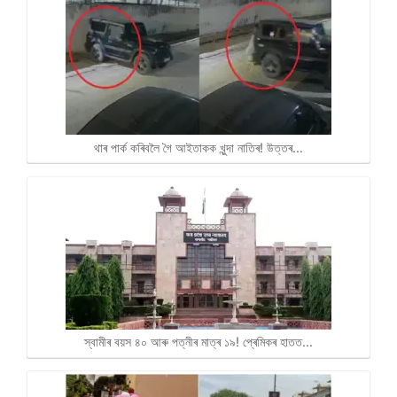
থাৰ পাৰ্ক কৰিবলৈ গৈ আইতাকক খুন্দা নাতিৰ! উত্তৰ…
স্বামীৰ বয়স ৪০ আৰু পত্নীৰ মাত্ৰ ১৯! প্ৰেমিকৰ হাতত…