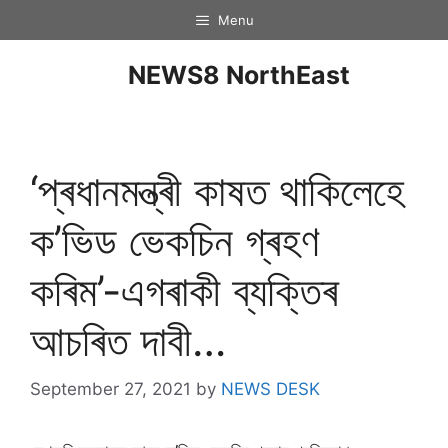
Menu
NEWS8 NorthEast
‘প্ৰধানমন্ত্ৰী কাষত থাকিলেহে
ক’ভিড ভেকচিন গ্ৰহণ
কৰিম’-এগৰাকী ব্যক্তিৰ
আচৰিত দাবী…
September 27, 2021
by
NEWS DESK