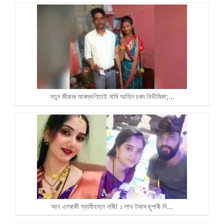
নতুন জীৱনৰ আৰম্ভণিতেই নামি আহিল চৰম বিভীষিকা;…
আন এগৰাকী স্বামীহন্তা নাৰী! ১ লাখ টকাৰ ছুপাৰী দি…