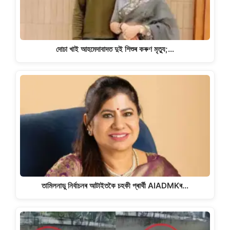
দোচা খাই আহমেদাবাদত দুই শিশুৰ কৰুণ মৃত্যু;…
তামিলনাডু নিৰ্বাচনৰ আটাইতকৈ চহকী প্ৰাৰ্থী AIADMKৰ…