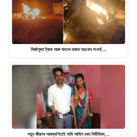
p
o
k
k
মিৰ্জাপুৰত ট্ৰাক আৰু বাহনৰ মাজত ভয়ংকৰ সংঘৰ্ষ;…
নতুন জীৱনৰ আৰম্ভণিতেই নামি আহিল চৰম বিভীষিকা;…