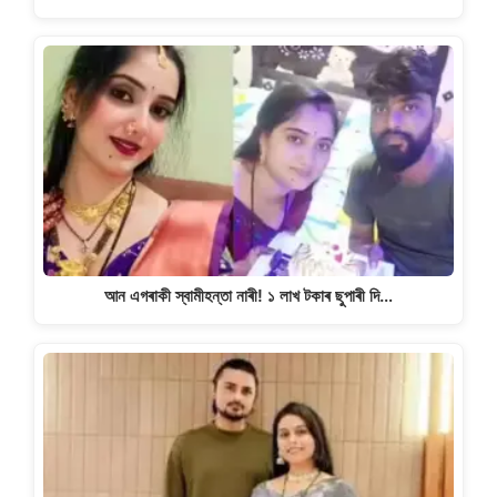
আন এগৰাকী স্বামীহন্তা নাৰী! ১ লাখ টকাৰ ছুপাৰী দি…