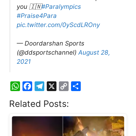
you 🇮🇳
#Paralympics
#Praise4Para
pic.twitter.com/0yScdLROny
— Doordarshan Sports
(@ddsportschannel)
August 28,
2021
W
F
T
X
C
S
h
a
el
o
h
Related Posts:
at
c
e
p
ar
s
e
gr
y
e
A
b
a
Li
p
o
m
n