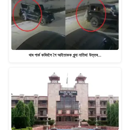
থাৰ পাৰ্ক কৰিবলৈ গৈ আইতাকক খুন্দা নাতিৰ! উত্তৰ…