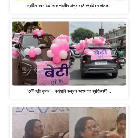
স্বামীৰ বয়স ৪০ আৰু পত্নীৰ মাত্ৰ ১৯! প্ৰেমিকৰ হাতত…
'বেটী হুয়ী হ্যায়’ - কণমানি কন্যাৰ আগমণত ব্যতিক্ৰমী…