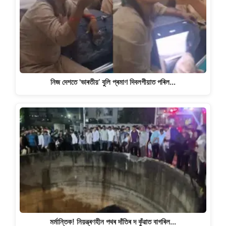
নিজ দেশতে 'ভাৰতীয়’ বুলি প্ৰমাণ দিবলগীয়াত পৰিল…
মৰ্মান্তিক! নিয়ন্ত্ৰণহীন পথৰ দাঁতিৰ দ কুঁৱাত বাগৰিল…