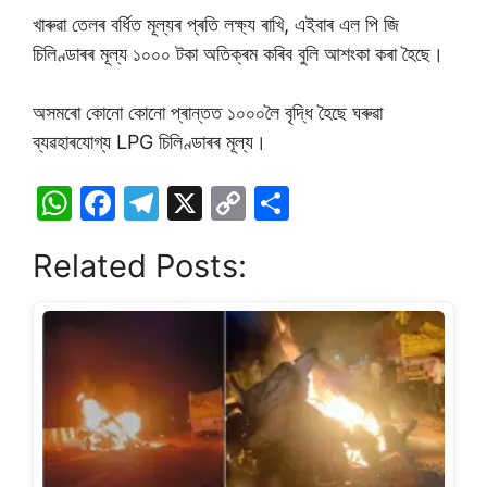
খাৰুৱা তেলৰ বৰ্ধিত মূল্যৰ প্ৰতি লক্ষ্য ৰাখি, এইবাৰ এল পি জি
চিলিণ্ডাৰৰ মূল্য ১০০০ টকা অতিক্ৰম কৰিব বুলি আশংকা কৰা হৈছে।
অসমৰো কোনো কোনো প্ৰান্তত ১০০০লৈ বৃদ্ধি হৈছে ঘৰুৱা
ব্যৱহাৰযোগ্য LPG চিলিণ্ডাৰৰ মূল্য।
W
F
T
X
C
S
h
a
el
o
h
Related Posts:
at
c
e
p
ar
s
e
gr
y
e
A
b
a
Li
p
o
m
n
p
o
k
k