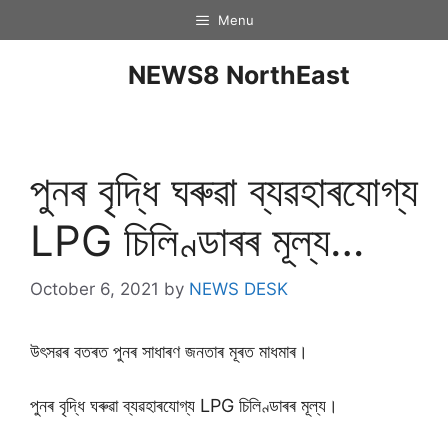
Menu
NEWS8 NorthEast
পুনৰ বৃদ্ধি ঘৰুৱা ব্যৱহাৰযোগ্য
LPG চিলিণ্ডাৰৰ মূল্য…
October 6, 2021
by
NEWS DESK
উৎসৱৰ বতৰত পুনৰ সাধাৰণ জনতাৰ মূৰত মাধমাৰ।
পুনৰ বৃদ্ধি ঘৰুৱা ব্যৱহাৰযোগ্য LPG চিলিণ্ডাৰৰ মূল্য।