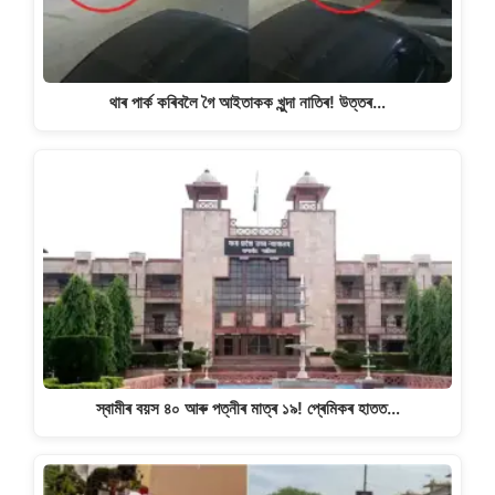
থাৰ পাৰ্ক কৰিবলৈ গৈ আইতাকক খুন্দা নাতিৰ! উত্তৰ…
স্বামীৰ বয়স ৪০ আৰু পত্নীৰ মাত্ৰ ১৯! প্ৰেমিকৰ হাতত…