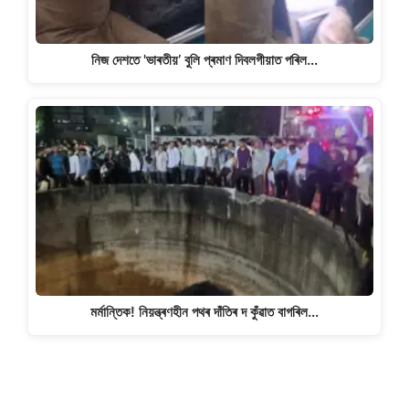
নিজ দেশতে 'ভাৰতীয়’ বুলি প্ৰমাণ দিবলগীয়াত পৰিল…
মৰ্মান্তিক! নিয়ন্ত্ৰণহীন পথৰ দাঁতিৰ দ কুঁৱাত বাগৰিল…