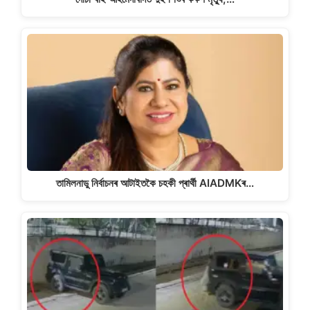
তামিলনাডু নিৰ্বাচনৰ আটাইতকৈ চহকী প্ৰাৰ্থী AIADMKৰ…