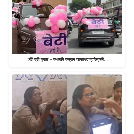
'বেটী হুয়ী হ্যায়’ - কণমানি কন্যাৰ আগমণত ব্যতিক্ৰমী…