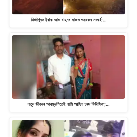
মিৰ্জাপুৰত ট্ৰাক আৰু বাহনৰ মাজত ভয়ংকৰ সংঘৰ্ষ;…
নতুন জীৱনৰ আৰম্ভণিতেই নামি আহিল চৰম বিভীষিকা;…