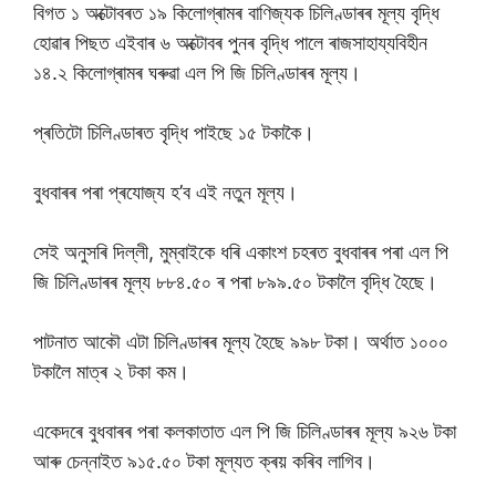
বিগত ১ অক্টোবৰত ১৯ কিলোগ্ৰামৰ বাণিজ্যক চিলিণ্ডাৰৰ মূল্য বৃদ্ধি
হোৱাৰ পিছত এইবাৰ ৬ অক্টোবৰ পুনৰ বৃদ্ধি পালে ৰাজসাহায্যবিহীন
১৪.২ কিলোগ্ৰামৰ ঘৰুৱা এল পি জি চিলিণ্ডাৰৰ মূল্য।
প্ৰতিটো চিলিণ্ডাৰত বৃদ্ধি পাইছে ১৫ টকাকৈ।
বুধবাৰৰ পৰা প্ৰযোজ্য হ’ব এই নতুন মূল্য।
সেই অনুসৰি দিল্লী, মুম্বাইকে ধৰি একাংশ চহৰত বুধবাৰৰ পৰা এল পি
জি চিলিণ্ডাৰৰ মূল্য ৮৮৪.৫০ ৰ পৰা ৮৯৯.৫০ টকালৈ বৃদ্ধি হৈছে।
পাটনাত আকৌ এটা চিলিণ্ডাৰৰ মূল্য হৈছে ৯৯৮ টকা। অৰ্থাত ১০০০
টকালৈ মাত্ৰ ২ টকা কম।
একেদৰে বুধবাৰৰ পৰা কলকাতাত এল পি জি চিলিণ্ডাৰৰ মূল্য ৯২৬ টকা
আৰু চেন্নাইত ৯১৫.৫০ টকা মূল্যত ক্ৰয় কৰিব লাগিব।