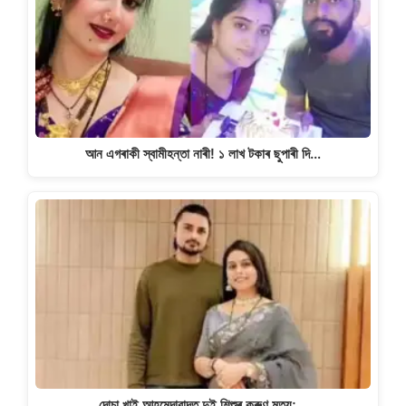
আন এগৰাকী স্বামীহন্তা নাৰী! ১ লাখ টকাৰ ছুপাৰী দি…
দোচা খাই আহমেদাবাদত দুই শিশুৰ কৰুণ মৃত্যু;…