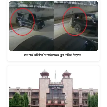
থাৰ পাৰ্ক কৰিবলৈ গৈ আইতাকক খুন্দা নাতিৰ! উত্তৰ…