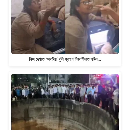
নিজ দেশতে 'ভাৰতীয়’ বুলি প্ৰমাণ দিবলগীয়াত পৰিল…