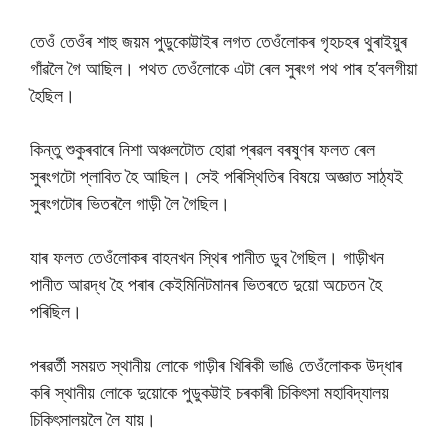
তেওঁ তেওঁৰ শাহু জয়ম পুডুকোট্টাইৰ লগত তেওঁলোকৰ গৃহচহৰ থুৰাইয়ুৰ
গাঁৱলৈ গৈ আছিল। পথত তেওঁলোকে এটা ৰেল সুৰংগ পথ পাৰ হ’বলগীয়া
হৈছিল।
কিন্তু শুকুৰবাৰে নিশা অঞ্চলটোত হোৱা প্ৰৱল বৰষুণৰ ফলত ৰেল
সুৰংগটো প্লাবিত হৈ আছিল। সেই পৰিস্থিতিৰ বিষয়ে অজ্ঞাত সাঠ্যই
সুৰংগটোৰ ভিতৰলৈ গাড়ী লৈ গৈছিল।
যাৰ ফলত তেওঁলোকৰ বাহনখন স্থিৰ পানীত ডুব গৈছিল। গাড়ীখন
পানীত আৱদ্ধ হৈ পৰাৰ কেইমিনিটমানৰ ভিতৰতে দুয়ো অচেতন হৈ
পৰিছিল।
পৰৱৰ্তী সময়ত স্থানীয় লোকে গাড়ীৰ খিৰিকী ভাঙি তেওঁলোকক উদ্ধাৰ
কৰি স্থানীয় লোকে দুয়োকে পুডুকট্টাই চৰকাৰী চিকিৎসা মহাবিদ্যালয়
চিকিৎসালয়লৈ লৈ যায়।