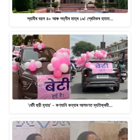
স্বামীৰ বয়স ৪০ আৰু পত্নীৰ মাত্ৰ ১৯! প্ৰেমিকৰ হাতত…
'বেটী হুয়ী হ্যায়’ - কণমানি কন্যাৰ আগমণত ব্যতিক্ৰমী…