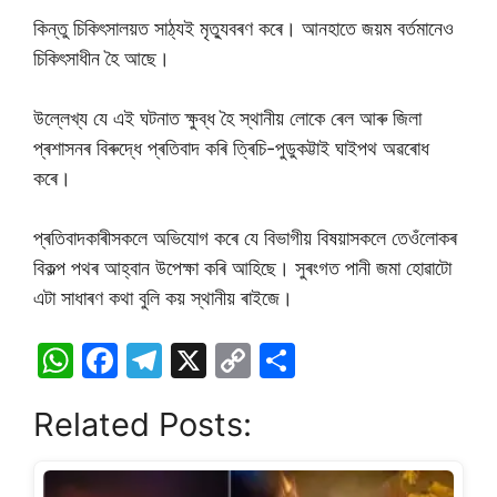
কিন্তু চিকিৎসালয়ত সাঠ্যই মৃত্যুবৰণ কৰে। আনহাতে জয়ম বৰ্তমানেও
চিকিৎসাধীন হৈ আছে।
উল্লেখ্য যে এই ঘটনাত ক্ষুব্ধ হৈ স্থানীয় লোকে ৰেল আৰু জিলা
প্ৰশাসনৰ বিৰুদ্ধে প্ৰতিবাদ কৰি ত্ৰিচি-পুডুকট্টাই ঘাইপথ অৱৰোধ
কৰে।
প্ৰতিবাদকাৰীসকলে অভিযোগ কৰে যে বিভাগীয় বিষয়াসকলে তেওঁলোকৰ
বিকল্প পথৰ আহ্বান উপেক্ষা কৰি আহিছে। সুৰংগত পানী জমা হোৱাটো
এটা সাধাৰণ কথা বুলি কয় স্থানীয় ৰাইজে।
W
F
T
X
C
S
h
a
el
o
h
Related Posts:
at
c
e
p
ar
s
e
gr
y
e