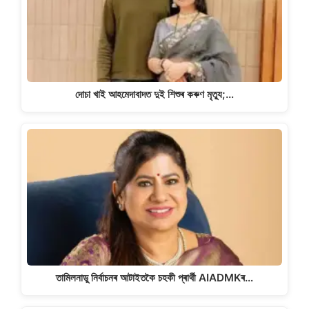
দোচা খাই আহমেদাবাদত দুই শিশুৰ কৰুণ মৃত্যু;…
তামিলনাডু নিৰ্বাচনৰ আটাইতকৈ চহকী প্ৰাৰ্থী AIADMKৰ…