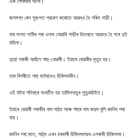
এক শোকাৱহ ঘটনা।
জলমগ্ন ৰেল সুৰংগত প্ৰৱেশ কৰোতে আৱদ্ধ হৈ পৰিল গাড়ী।
যাৰ ফলত পানীৰ পৰা ওলাব নোৱাৰি গাড়ীৰ ভিতৰতে আৱদ্ধ হৈ পৰে দুই
মহিলা।
দুয়ো গৰাকী আছিল শাহু-বোৱাৰী। ইয়াৰে বোৱাৰীৰ মৃত্যু হয়।
তাৰ বিপৰীতে শাহু বৰ্তমানেও চিকিৎসাধীন।
এই ঘটনা শনিবাৰে সংঘটিত হয় তামিলনাডুৰ পুডুকট্টাইত।
ইয়াৰে বোৱাৰী গৰাকীৰ নাম সাঠ্য আৰু শাহুৰ নাম জয়ম বুলি জানিব পৰা
যায়।
জানিব পৰা মতে, সাঠ্য এখন চৰকাৰী চিকিৎসালয়ৰ এগৰাকী চিকিৎসক।