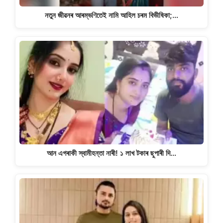
নতুন জীৱনৰ আৰম্ভণিতেই নামি আহিল চৰম বিভীষিকা;…
আন এগৰাকী স্বামীহন্তা নাৰী! ১ লাখ টকাৰ ছুপাৰী দি…