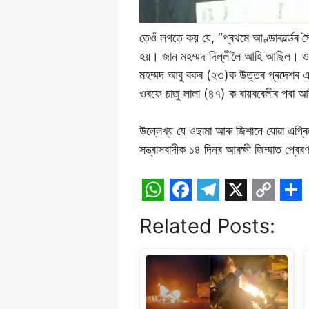
তেওঁ লগতে কয় যে, “প্ৰথমে আণ্ডাৰৱৰ্ল্ডৰ সৈ
হয়। জান মহম্মদ দিল্লীলৈ আহি আছিল। ওখলা
মহম্মদ আবু বকৰ (২৩)ক উত্তৰ প্ৰদেশৰ এলাহ
ওৰফে চাজু লালা (৪৭) ক ৰায়বৰেলীৰ পৰা 
উল্লেখ্য যে ওছামা আৰু জিশানে যোৱা এপ্ৰি
সন্ত্ৰাসবাদীক ১৪ দিনৰ আৰক্ষী জিম্মাত প্ৰে
W
F
T
X
C
S
Related Posts:
h
a
e
o
h
a
c
l
p
a
t
e
e
y
r
s
b
g
L
e