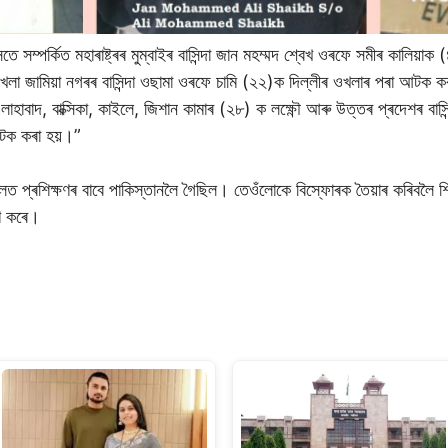
তে সম্পৰ্কিত মহাৰাষ্ট্ৰৰ মুম্বাইৰ বাসিন্দা জান মহম্মদ শ্বেখ ওৰফে সমীৰ কালিয়
 জামিয়া নগৰৰ বাসিন্দা ওছামা ওৰফে চামি (২২)ক দিল্লীৰ ওখলাৰ পৰা আটক কৰা হয
াবাদ, বাক্সিকা, কাইলে, জিশান কামাৰ (২৮) ক লক্ষ্ণৌ আৰু উত্তৰ প্ৰদেশৰ বাসিন
আটক কৰা হয়।”
লত প্ৰশিক্ষণৰ বাবে পাকিস্তানলৈ গৈছিল। তেওঁলোকে বিস্ফোৰক তৈয়াৰ কৰিবলৈ শ
ৰণ কৰে।