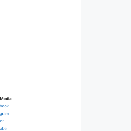
 Media
book
agram
ter
ube