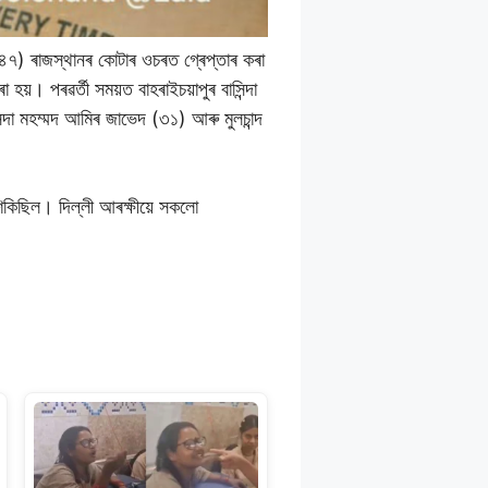
াক (৪৭) ৰাজস্থানৰ কোটাৰ ওচৰত গ্ৰেপ্তাৰ কৰা
়। পৰৱৰ্তী সময়ত বাহৰাইচয়াপুৰ বাসিন্দা
্দা মহম্মদ আমিৰ জাভেদ (৩১) আৰু মুলচান্দ
িকিছিল। দিল্লী আৰক্ষীয়ে সকলো