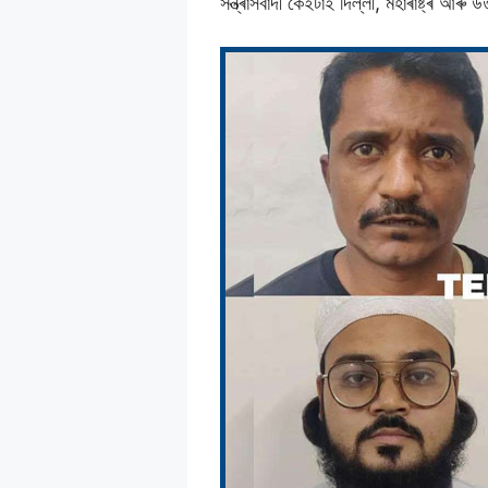
সন্ত্ৰাসবাদী কেইটাই দিল্লী, মহাৰাষ্ট্ৰ আৰু