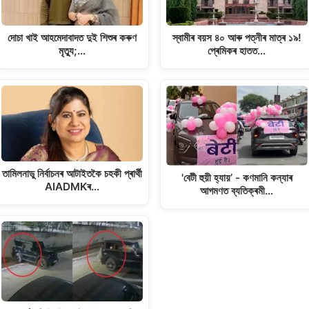
দোচা খাই আহমেদাবাদত দুই শিশুৰ কৰুণ
স্বামীৰ বয়স ৪০ আৰু পত্নীৰ মাত্ৰ ১৯!
মৃত্যু;…
প্ৰেমিকৰ হাতত…
তামিলনাডু নিৰ্বাচনৰ আটাইতকৈ চহকী প্ৰাৰ্থী
'বেটী হুয়ী হ্যায়’ - কণমানি কন্যাৰ
AIADMKৰ…
আগমণত ব্যতিক্ৰমী…