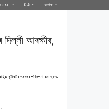
GLISH
हिन्दी
অসমীয়া
ৰ দিল্লী আৰক্ষীৰ,
াহিক কূটাঘাটৰ ভয়ংকৰ পৰিকল্পনা কৰা ছয়জন