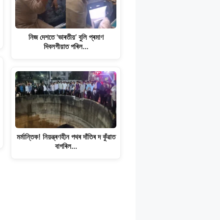
নিজ দেশতে 'ভাৰতীয়’ বুলি প্ৰমাণ
দিবলগীয়াত পৰিল…
মৰ্মান্তিক! নিয়ন্ত্ৰণহীন পথৰ দাঁতিৰ দ কুঁৱাত
বাগৰিল…