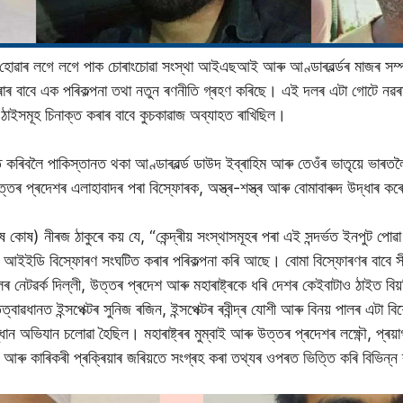
্মোচন হোৱাৰ লগে লগে পাক চোৰাংচোৱা সংস্থা আইএছআই আৰু আণ্ডাৰৱৰ্ল্ডৰ মাজ
কৰাৰ বাবে এক পৰিকল্পনা তথা নতুন ৰণনীতি গ্ৰহণ কৰিছে। এই দলৰ এটা গোটে নৱৰ
াইসমূহ চিনাক্ত কৰাৰ বাবে কুচকাৱাজ অব্যাহত ৰাখিছিল।
কৰিবলৈ পাকিস্তানত থকা আণ্ডাৰৱৰ্ল্ড ডাউদ ইব্ৰাহিম আৰু তেওঁৰ ভাতৃয়ে ভাৰতলৈ 
্তৰ প্ৰদেশৰ এলাহাবাদৰ পৰা বিস্ফোৰক, অস্ত্ৰ-শস্ত্ৰ আৰু বোমাবাৰুদ উদ্ধাৰ ক
ষ কোষ) নীৰজ ঠাকুৰে কয় যে, “কেন্দ্ৰীয় সংস্থাসমূহৰ পৰা এই সন্দৰ্ভত ইনপুট পো
ক আইইডি বিস্ফোৰণ সংঘটিত কৰাৰ পৰিকল্পনা কৰি আছে। বোমা বিস্ফোৰণৰ বাবে সী
ৰ নেটৱৰ্ক দিল্লী, উত্তৰ প্ৰদেশ আৰু মহাৰাষ্ট্ৰকে ধৰি দেশৰ কেইবাটাও ঠাইত বি
বাৱধানত ইন্সপেক্টৰ সুনিজ ৰজিন, ইন্সপেক্টৰ ৰবীন্দ্ৰ যোশী আৰু বিনয় পালৰ এট
 অভিযান চলোৱা হৈছিল। মহাৰাষ্ট্ৰৰ মুম্বাই আৰু উত্তৰ প্ৰদেশৰ লক্ষ্ণৌ, প্ৰয়
ৰু কাৰিকৰী প্ৰক্ৰিয়াৰ জৰিয়তে সংগ্ৰহ কৰা তথ্যৰ ওপৰত ভিত্তি কৰি বিভিন