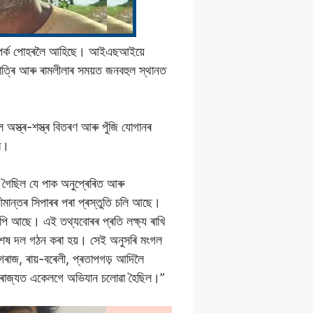
ৰ সম্পৰ্ক পোহৰলৈ আহিছে। আইএছআইয়ে
াত্ৰি আৰু ৰামলীলাৰ সময়ত জনবহুল স্থানত
অস্ত্ৰ-শস্ত্ৰ বিতৰণ আৰু পুঁজি যোগানৰ
ৰে।
ৱা গৈছিল যে পাক অনুপ্ৰেৰিত আৰু
মান্তৰ সিপাৰৰ পৰা প্ৰস্তুতি চলি আছে।
য়পি আছে। এই তথ্যবোৰৰ প্ৰতি লক্ষ্য ৰাখি
া বিশেষ দল গঠন কৰা হয়। সেই অনুসৰি মংগল
াগৰাজ, ৰায়-বৰেলী, প্ৰতাপগড় আদিলৈ
্ন ৰাজ্যত একেলগে অভিযান চলোৱা হৈছিল।”