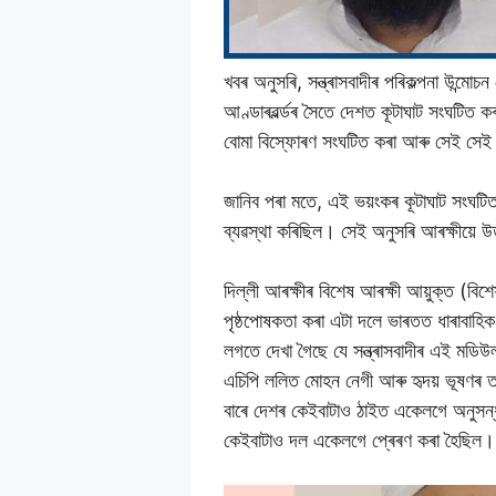
খবৰ অনুসৰি, সন্ত্ৰাসবাদীৰ পৰিকল্পনা উন
আণ্ডাৰৱৰ্ল্ডৰ সৈতে দেশত কূটাঘাট সংঘটিত 
বোমা বিস্ফোৰণ সংঘটিত কৰা আৰু সেই সেই ঠ
জানিব পৰা মতে, এই ভয়ংকৰ কূটাঘাট সংঘটিত 
ব্যৱস্থা কৰিছিল। সেই অনুসৰি আৰক্ষীয়ে উত
দিল্লী আৰক্ষীৰ বিশেষ আৰক্ষী আয়ুক্ত (বিশে
পৃষ্ঠপোষকতা কৰা এটা দলে ভাৰতত ধাৰাবাহি
লগতে দেখা গৈছে যে সন্ত্ৰাসবাদীৰ এই মডিউল
এচিপি ললিত মোহন নেগী আৰু হৃদয় ভূষণৰ তত্
বাৰে দেশৰ কেইবাটাও ঠাইত একেলগে অনুসন্ধান
কেইবাটাও দল একেলগে প্ৰেৰণ কৰা হৈছিল। আ