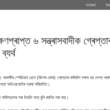
HOME
EN
ষণপ্ৰাপ্ত ৬ সন্ত্ৰাসবাদীক গ্ৰেপ্তা
ব্যৰ্থ
 আৰক্ষীৰ স্পেচিয়েল চেলে (বিশেষ কোষ) গ্ৰেপ্তাৰ কৰিবলৈ সক্ষম হয় দেশত ধাৰাব
 সংস্থা আইএছআইৰ দ্বাৰা পৰিচালিত।
লৈ পাকিস্তানৰ পৰা উভতি অহা বুলি জানিব পৰা যায়।