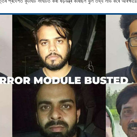
 উত্তৰ প্ৰদেশত কূটাঘাট সংঘটিত কৰা ষড়যন্ত্ৰ কৰিছিল বুলি তথ্য লাভ কৰে আৰক্ষীয়