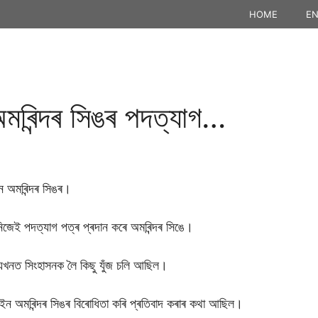
HOME
EN
ৰী অমৰিন্দৰ সিঙৰ পদত্যাগ…
েইন অমৰিন্দৰ সিঙৰ।
 নিজেই পদত্যাগ পত্ৰ প্ৰদান কৰে অমৰিন্দৰ সিঙে।
জ্যখনত সিংহাসনক লৈ কিছু যুঁজ চলি আছিল।
টেইন অমৰিন্দৰ সিঙৰ বিৰোধিতা কৰি প্ৰতিবাদ কৰাৰ কথা আছিল।