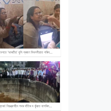
দেশতে 'ভাৰতীয়’ বুলি প্ৰমাণ দিবলগীয়াত পৰিল…
ান্তিক! নিয়ন্ত্ৰণহীন পথৰ দাঁতিৰ দ কুঁৱাত বাগৰিল…