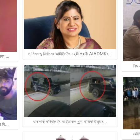
তামিলনাডু নিৰ্বাচনৰ আটাইতকৈ চহকী প্ৰাৰ্থী AIADMKৰ…
ষিকা;…
নিজ 
থাৰ পাৰ্ক কৰিবলৈ গৈ আইতাকক খুন্দা নাতিৰ! উত্তৰ…
ৰী দি…
মৰ্ম