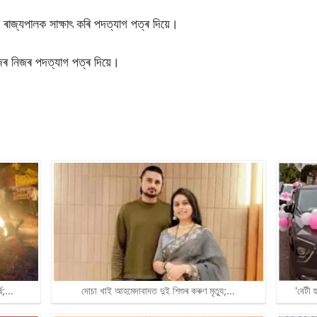
সিঙে ৰাজ্যপালক সাক্ষাৎ কৰি পদত্যাগ পত্ৰ দিয়ে।
িজৰ নিজৰ পদত্যাগ পত্ৰ দিয়ে।
্ষ;…
দোচা খাই আহমেদাবাদত দুই শিশুৰ কৰুণ মৃত্যু;…
'বেটী 