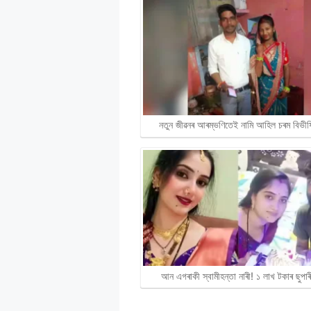
নতুন জীৱনৰ আৰম্ভণিতেই নামি আহিল চৰম বিভী
আন এগৰাকী স্বামীহন্তা নাৰী! ১ লাখ টকাৰ ছুপা