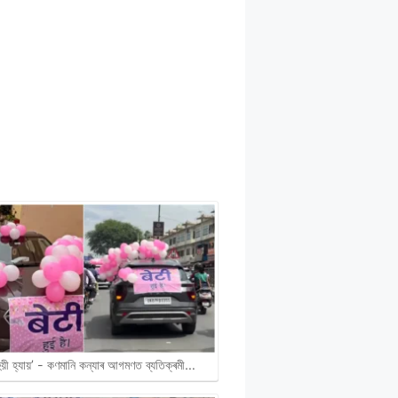
হুয়ী হ্যায়’ - কণমানি কন্যাৰ আগমণত ব্যতিক্ৰমী…