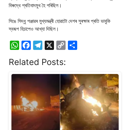
বিৰুদ্ধে প্ৰতিবাদমুখ হৈ পৰিছিল।
সিঙে সিদ্ধু পঞ্জাৱৰ মুখ্যমন্ত্ৰী হোৱাটো দেশৰ সুৰক্ষাৰ প্ৰতি ভাবুকি
স্বৰূপ হিচাপেও আখ্যা দিছিল।
W
F
T
X
C
S
h
a
el
o
h
Related Posts:
at
c
e
p
ar
s
e
gr
y
e
A
b
a
Li
p
o
m
n
p
o
k
k