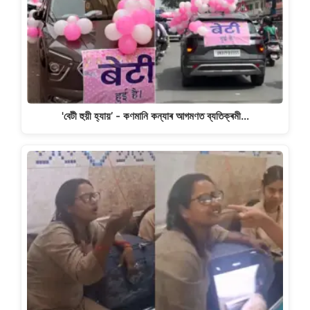
'বেটী হুয়ী হ্যায়’ - কণমানি কন্যাৰ আগমণত ব্যতিক্ৰমী…