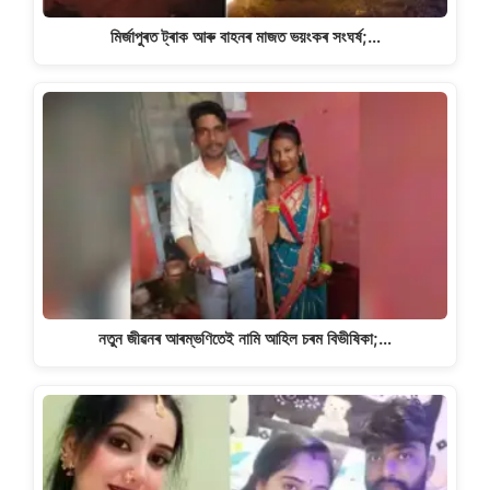
মিৰ্জাপুৰত ট্ৰাক আৰু বাহনৰ মাজত ভয়ংকৰ সংঘৰ্ষ;…
নতুন জীৱনৰ আৰম্ভণিতেই নামি আহিল চৰম বিভীষিকা;…