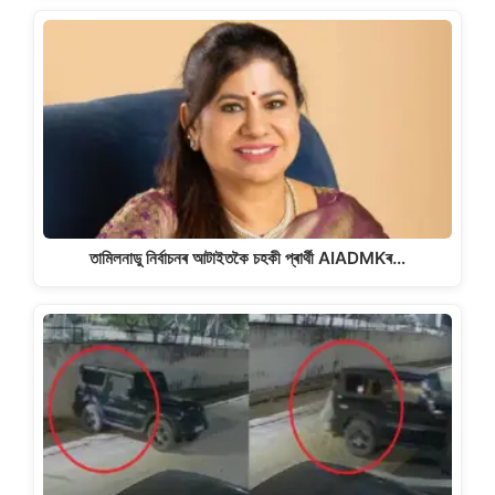
তামিলনাডু নিৰ্বাচনৰ আটাইতকৈ চহকী প্ৰাৰ্থী AIADMKৰ…