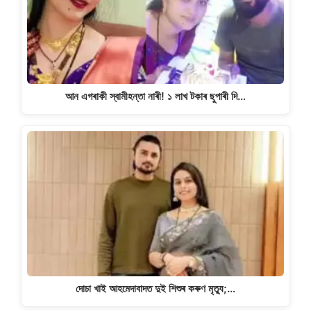
আন এগৰাকী স্বামীহন্তা নাৰী! ১ লাখ টকাৰ ছুপাৰী দি…
দোচা খাই আহমেদাবাদত দুই শিশুৰ কৰুণ মৃত্যু;…