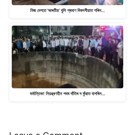
নিজ দেশতে 'ভাৰতীয়’ বুলি প্ৰমাণ দিবলগীয়াত পৰিল…
মৰ্মান্তিক! নিয়ন্ত্ৰণহীন পথৰ দাঁতিৰ দ কুঁৱাত বাগৰিল…