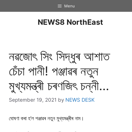
Menu
NEWS8 NorthEast
নৱজোৎ সিং সিদ্ধুৰ আশাত
চেঁচা পানী! পঞ্জাৱৰ নতুন
মুখ্যমন্ত্ৰী চৰণজিৎ চন্নী…
September 19, 2021
by
NEWS DESK
ঘোষণা কৰা হ’ল পঞ্জাৱৰ নতুন মুখ্যমন্ত্ৰীৰ নাম।