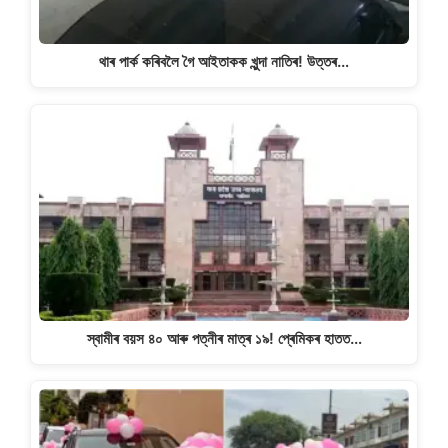
থাৰ পাৰ্ক কৰিবলৈ গৈ আইতাকক খুন্দা নাতিৰ! উত্তৰ…
স্বামীৰ বয়স ৪০ আৰু পত্নীৰ মাত্ৰ ১৯! প্ৰেমিকৰ হাতত…