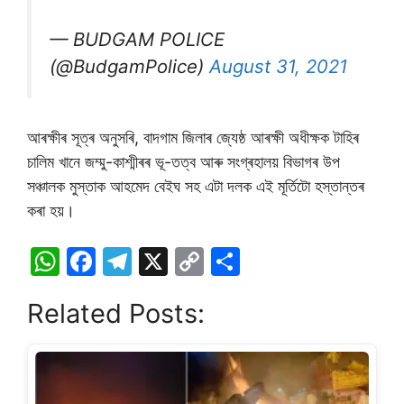
— BUDGAM POLICE
(@BudgamPolice)
August 31, 2021
আৰক্ষীৰ সূত্ৰ অনুসৰি, বাদগাম জিলাৰ জ্যেষ্ঠ আৰক্ষী অধীক্ষক টাহিৰ
চালিম খানে জম্মু-কাশ্মীৰৰ ভূ-তত্ব আৰু সংগ্ৰহালয় বিভাগৰ উপ
সঞ্চালক মুস্তাক আহমেদ বেইঘ সহ এটা দলক এই মূৰ্তিটো হস্তান্তৰ
কৰা হয়।
W
F
T
X
C
S
h
a
el
o
h
Related Posts:
at
c
e
p
ar
s
e
gr
y
e
A
b
a
Li