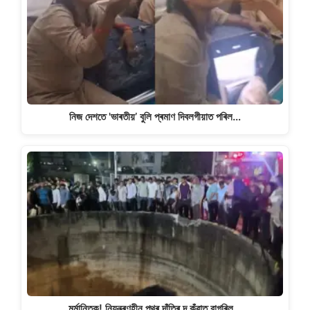
নিজ দেশতে 'ভাৰতীয়’ বুলি প্ৰমাণ দিবলগীয়াত পৰিল…
মৰ্মান্তিক! নিয়ন্ত্ৰণহীন পথৰ দাঁতিৰ দ কুঁৱাত বাগৰিল…