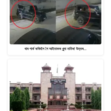
থাৰ পাৰ্ক কৰিবলৈ গৈ আইতাকক খুন্দা নাতিৰ! উত্তৰ…