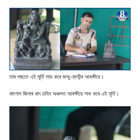
তাৰ পাছতে এই মূৰ্তি লাভ কৰে জম্মু-কাশ্মীৰ আৰক্ষীয়ে।
বাদগাম জিলাৰ খান চাহিব অঞ্চলত আৰক্ষীয়ে লাভ কৰে এই মূৰ্তি।