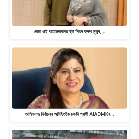
দোচা খাই আহমেদাবাদত দুই শিশুৰ কৰুণ মৃত্যু;…
তামিলনাডু নিৰ্বাচনৰ আটাইতকৈ চহকী প্ৰাৰ্থী AIADMKৰ…