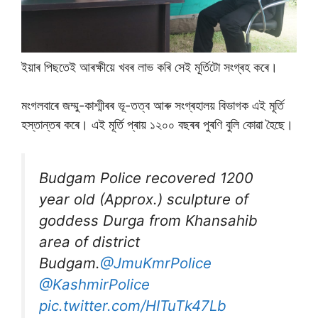
ইয়াৰ পিছতেই আৰক্ষীয়ে খবৰ লাভ কৰি সেই মূৰ্তিটো সংগ্ৰহ কৰে।
মংগলবাৰে জম্মু-কাশ্মীৰৰ ভূ-তত্ব আৰু সংগ্ৰহালয় বিভাগক এই মূৰ্তি
হস্তান্তৰ কৰে। এই মূৰ্তি প্ৰায় ১২০০ বছৰৰ পুৰণি বুলি কোৱা হৈছে।
Budgam Police recovered 1200
year old (Approx.) sculpture of
goddess Durga from Khansahib
area of district
Budgam.
@JmuKmrPolice
@KashmirPolice
pic.twitter.com/HITuTk47Lb