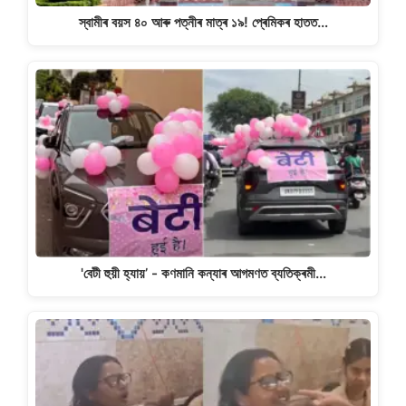
স্বামীৰ বয়স ৪০ আৰু পত্নীৰ মাত্ৰ ১৯! প্ৰেমিকৰ হাতত…
'বেটী হুয়ী হ্যায়’ - কণমানি কন্যাৰ আগমণত ব্যতিক্ৰমী…