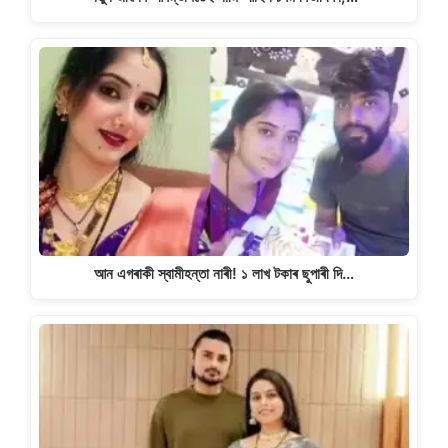
আন এগৰাকী স্বামীহন্তা নাৰী! ১ লাখ টকাৰ ছুপাৰী দি…