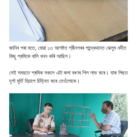
জানিব পৰা মতে, যোৱা ১৩ আগষ্টত শ্ৰীনগৰৰ পান্দ্ৰেথানত ঝেলুম নদীত
কিছু শ্ৰমিকে বালি খনন কৰি আছিল।
সেই সময়তে শ্ৰমিক সকলে এটা কলা বৰণৰ শিল লাভ কৰে। যাক পিছত
দূৰ্গা মূৰ্তি হিচাপে চিহ্নিত কৰে তেওঁলোকে।