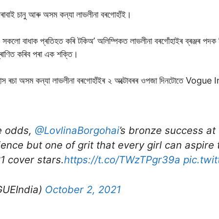
মীৰাবাই চানু আৰু অসম কন্যা লাভলীনা বৰগোহাঁই।
কলো বাধাক প্ৰতিহত কৰি টকিঅ’ অলিম্পিকত লাভলীনা বৰগোঁহাইৰ ব্ৰঞ্জৰ পদক ব
প্ৰাণিত কৰিব পৰা এক শক্তি।
তিহাস ৰচা অসম কন্যা লাভলীনা বৰগোহাঁইৰ ২ অক্টোবৰৰ ওপজা দিনটোতে Vogue
e odds,
@LovlinaBorgohai
’s bronze success at
ilience but one of grit that every girl can aspir
1 cover stars.
https://t.co/TWzTPgr39a
pic.twi
UEIndia)
October 2, 2021