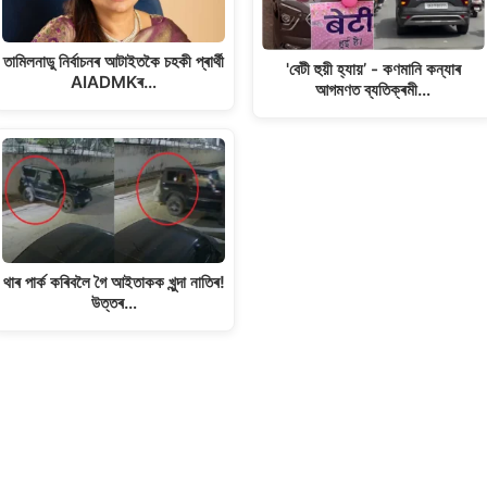
তামিলনাডু নিৰ্বাচনৰ আটাইতকৈ চহকী প্ৰাৰ্থী
'বেটী হুয়ী হ্যায়’ - কণমানি কন্যাৰ
AIADMKৰ…
আগমণত ব্যতিক্ৰমী…
থাৰ পাৰ্ক কৰিবলৈ গৈ আইতাকক খুন্দা নাতিৰ!
উত্তৰ…