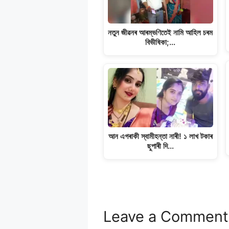
নতুন জীৱনৰ আৰম্ভণিতেই নামি আহিল চৰম
বিভীষিকা;…
আন এগৰাকী স্বামীহন্তা নাৰী! ১ লাখ টকাৰ
ছুপাৰী দি…
Leave a Comment