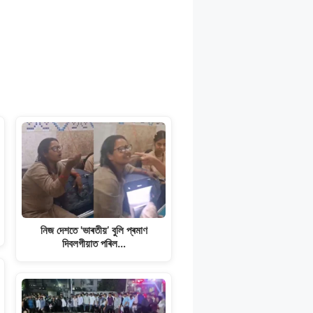
নিজ দেশতে 'ভাৰতীয়’ বুলি প্ৰমাণ
দিবলগীয়াত পৰিল…