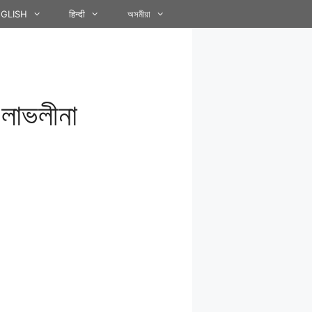
GLISH
हिन्दी
অসমীয়া
 লাভলীনা