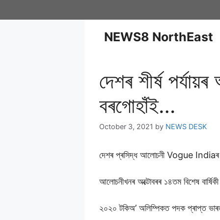
NEWS8 NorthEast
দেশৰ শীৰ্ষ পৰ্যায়
বৰগোহাঁই…
October 3, 2021
by
NEWS DESK
দেশৰ প্ৰসিদ্ধ আলোচনী Vogue Indiaৰ ব
আলোচনীখনৰ অক্টোবৰৰ ১৪তম বিশেষ বাৰ্ষিকী
২০২০ টকিঅ’ অলিম্পিকত পদক প্ৰাপ্ত ভাৰ