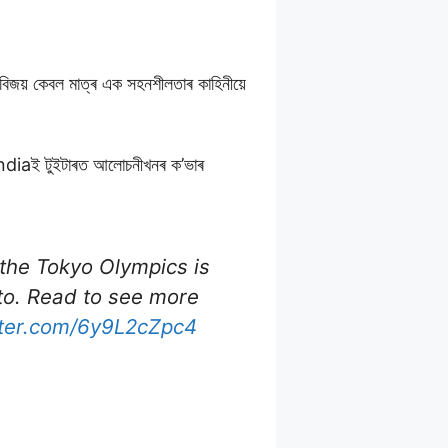
িজয় কেবল মাত্ৰ এক সহনশীলতাৰ কাহিনীয়ে
 Indiaই টুইটাৰত আলোচনীখনৰ ক’ভাৰ
 the Tokyo Olympics is
e to. Read to see more
tter.com/6y9L2cZpc4