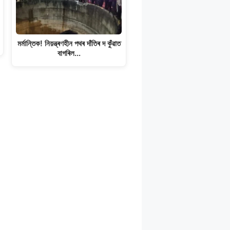
মৰ্মান্তিক! নিয়ন্ত্ৰণহীন পথৰ দাঁতিৰ দ কুঁৱাত
বাগৰিল…