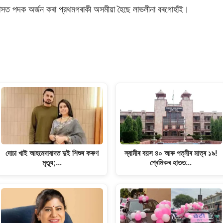
হাসত পদক অর্জন কৰা প্রথমগৰাকী অসমীয়া হৈছে লাভলীনা বৰগোহাঁই।
S
h
ar
e
দোচা খাই আহমেদাবাদত দুই শিশুৰ কৰুণ
স্বামীৰ বয়স ৪০ আৰু পত্নীৰ মাত্ৰ ১৯!
মৃত্যু;…
প্ৰেমিকৰ হাতত…