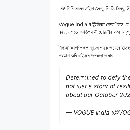
সেই তিনি সফল মহিলা হৈছে, পি ভি সিন্ধু, 
Vogue India ৰ টুইটাৰত কোৱা হৈছে যে, স
নহয়, লগতে প্ৰতিগৰাকী ছোৱালীৰ বাবে অনু
টকিঅ’ অলিম্পিকত ব্রঞ্জৰ পদক জয়েৰে ই
প্ৰকাশ কৰি এইদৰে শুভেচ্ছা জনায়।
Determined to defy th
not just a story of res
about our October 202
— VOGUE India (@VOG