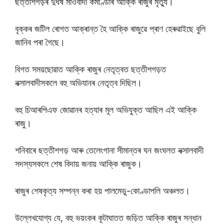
ছত্তীশগড়ৰ দুৰ্ধৰ্ষ মাওবাদী কমাণ্ডাৰ আক্কি ৰাজুৰ মৃত্যু।
বৃক্কৰ জটিল ৰোগত আক্ৰান্ত হৈ আক্কি ৰাজুৱে প্ৰাণ হেৰুৱাইছে বুলি
জানিব পৰা গৈছে।
বিগত সময়ছোৱাত আক্কি ৰাজুৰ নেতৃত্বত ছত্তীশগড়ত
নক্সালবাদীসকলে বহু অভিযানৰ নেতৃত্ব দিছিল।
বহু চিআৰপিএফ জোৱানৰ হত্যাৰ মূল অভিযুক্ত আছিল এই আক্কি
ৰাজু।
শনিবাৰে ছত্তীশগড় আৰু তেলেংগানা সীমান্তৰ ঘন জংঘলত নক্সালবাদী
সদস্যসকলে শেষ বিদায় জনায় আক্কি ৰাজুক।
ৰাজুৰ শেষকৃত্য সম্পন্ন কৰা হয় পালমেডু-কোণ্ডাপলি অঞ্চলত।
উল্লেখযোগ্য যে, বহু ভয়ংকৰ কূটাঘাতত জড়িত আক্কি ৰাজুৰ সন্ধান