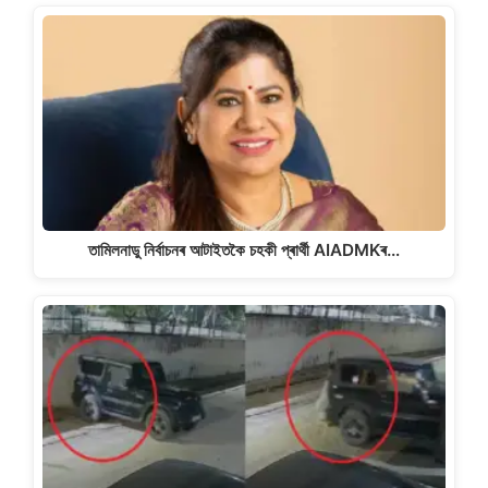
তামিলনাডু নিৰ্বাচনৰ আটাইতকৈ চহকী প্ৰাৰ্থী AIADMKৰ…