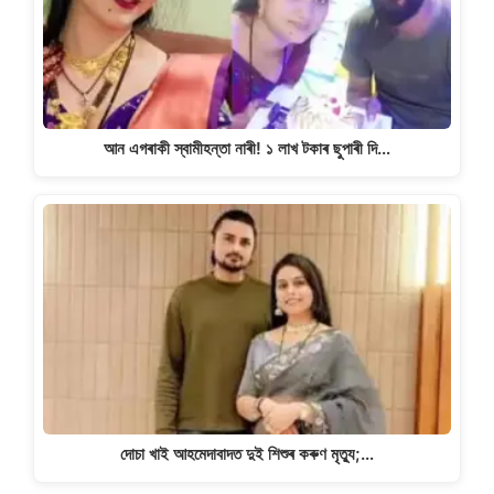
আন এগৰাকী স্বামীহন্তা নাৰী! ১ লাখ টকাৰ ছুপাৰী দি…
দোচা খাই আহমেদাবাদত দুই শিশুৰ কৰুণ মৃত্যু;…