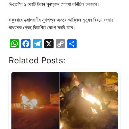
দিওতালৈ ১ কোটি টকাৰ পুৰস্কাৰ ঘোষণা কৰিছিল চৰকাৰে।
শুকুৰবাৰে নক্সালবাদীৰ মুখপাত্ৰ অভয়ে আক্কিৰ মৃত্যুৰ বিষয়ে সংবাদ
মাধ্যমক প্ৰেছ বিজ্ঞপ্তি যোগে সদৰি কৰে।
W
F
T
X
C
S
h
a
el
o
h
Related Posts:
at
c
e
p
ar
s
e
gr
y
e
A
b
a
Li
p
o
m
n
p
o
k
k