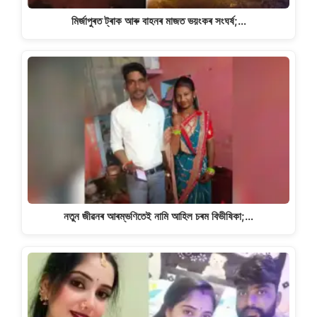
মিৰ্জাপুৰত ট্ৰাক আৰু বাহনৰ মাজত ভয়ংকৰ সংঘৰ্ষ;…
নতুন জীৱনৰ আৰম্ভণিতেই নামি আহিল চৰম বিভীষিকা;…