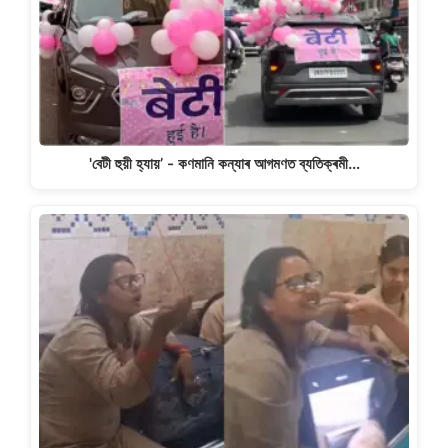
'বেটী হুয়ী হ্যায়’ - কণমানি কন্যাৰ আগমণত ব্যতিক্ৰমী…