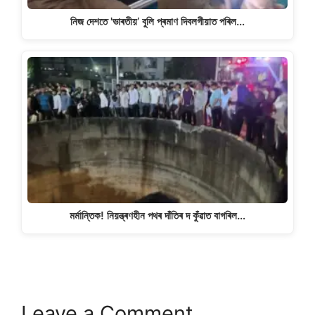
নিজ দেশতে 'ভাৰতীয়’ বুলি প্ৰমাণ দিবলগীয়াত পৰিল…
মৰ্মান্তিক! নিয়ন্ত্ৰণহীন পথৰ দাঁতিৰ দ কুঁৱাত বাগৰিল…
Leave a Comment