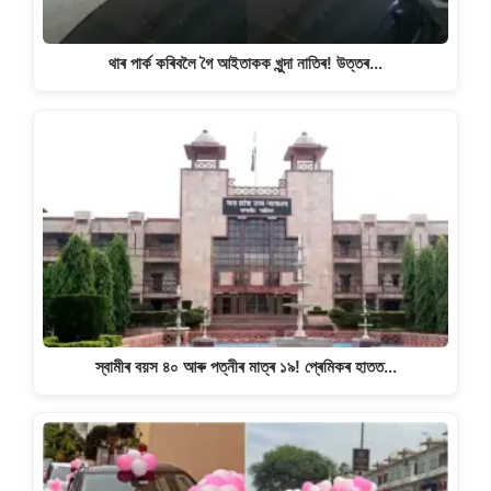
থাৰ পাৰ্ক কৰিবলৈ গৈ আইতাকক খুন্দা নাতিৰ! উত্তৰ…
স্বামীৰ বয়স ৪০ আৰু পত্নীৰ মাত্ৰ ১৯! প্ৰেমিকৰ হাতত…