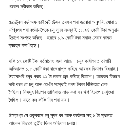
জেৰাত স্বীকাৰ কৰিছে।
চেণ্ট্ৰেল বৰ্ড অফ ডাইৰেক্ট টেক্সৰ তৰফৰ পৰা জনোৱা অনুসৰি, যোৱা ১
এপ্ৰিলৰ পৰা বৰ্তমানলৈকে চনু সুদৰ সংস্থাই ১৮.৯৪ কোটি টকা অনুদান
হিচাপে সংগ্ৰহ কৰিছে। ইয়াৰে ১.৯ কোটি টকা সমাজ সেৱাৰ কামত
ব্যৱহাৰ কৰা হৈছে।
বাকি ১৭ কোটি টকা বৰ্তমানেও জমা আছে। চনুৰ কাৰ্যালয়ত তালাচী
অভিযানত ১.৮ কোটি টকা বাজেয়াপ্ত কৰিছে আয়কৰ বিভাগৰ বিষয়াই।
ইয়াৰোপৰি চনুৰ প্ৰায় ১১ টা লকাৰ জব্দ কৰিছে বিভাগে। আয়কৰ বিভাগে
দাবী কৰে যে চনু আৰু তেওঁৰ সংস্থাই নগদ টকাৰ বিনিময়ত চেক
লৈছিল। যিসমূহ হিচাপৰ তালিকাত লাভ কৰা ধন ঋণ হিচাপে দেখুওৱা
হৈছিল। যাতে কৰ ফাঁকি দিব পৰা যায়।
উল্লেখ্য যে শুকুৰবাৰে চনু সুদৰ ঘৰ আৰু কাৰ্যালয় সহ ৬ টা স্থানত
আয়কৰ বিভাগে তৃতীয় দিনৰ অভিযান চলায়।