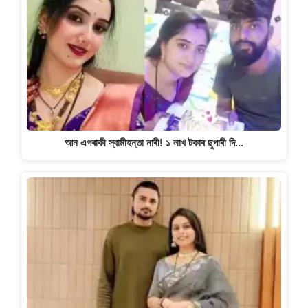
আন এগৰাকী স্বামীহন্তা নাৰী! ১ লাখ টকাৰ ছুপাৰী দি…