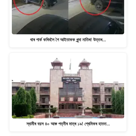
থাৰ পাৰ্ক কৰিবলৈ গৈ আইতাকক খুন্দা নাতিৰ! উত্তৰ…
স্বামীৰ বয়স ৪০ আৰু পত্নীৰ মাত্ৰ ১৯! প্ৰেমিকৰ হাতত…