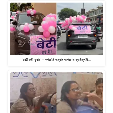
'বেটী হুয়ী হ্যায়’ - কণমানি কন্যাৰ আগমণত ব্যতিক্ৰমী…