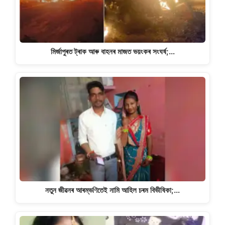
k
মিৰ্জাপুৰত ট্ৰাক আৰু বাহনৰ মাজত ভয়ংকৰ সংঘৰ্ষ;…
নতুন জীৱনৰ আৰম্ভণিতেই নামি আহিল চৰম বিভীষিকা;…