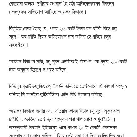
কোৰোনা কালত ‘দুখীয়াৰ ভগৱান’ হৈ উঠা অভিনেতাজনৰ বিৰুদ্ধে
চাঞ্চল্যকৰ অভিযোগ আনিছে আয়কৰ বিভাগে।
বিবৃতিত কোৱা হৈছে যে, প্ৰায় ২০ কোটি টকাৰ কৰ ফাঁকি দিছে চনু
সুদে। কৰ ফাঁকি দিয়াৰ অভিযোগত নাম জড়িত হৈ পৰিছে চনুৰ
সহকৰ্মীৰো।
আয়কৰ বিভাগৰ দাবী, চনু সুদৰ এনজিঅ’ই বিদেশৰ পৰা প্ৰায় ২.১ কোটি
টকা অনুদান হিচাপে সংগ্ৰহ কৰিছে।
বিভিন্ন ক্রাউডফান্ডিং প্লেটফৰ্মৰ জৰিয়তে তেওঁলোকে যি বৰঙণি সংগ্ৰহ
কৰিছে সি ফৰেইন কন্ট্রিবিউচন এক্টৰ বিধি উলঙ্ঘন কৰিছে।
আয়কৰ বিভাগে জনায় যে, যেতিয়াই কামৰ হিচাপ চনু সুদে লুকুৱাবলৈ
চাইছিল, তেতিয়া তেওঁ ভুৱা সংস্থাৰ পৰা ঋণ লোৱা দেখুৱাইছিল।
তদন্তকাৰী বিষয়াই ইতিমধ্যে এনে ধৰণৰ ২০ টা বেনামী লেনদেনৰ
সংস্থাৰ তথ্য লাভ কৰিছে। যিয়ে সেই ভুৱা ঋণ দিয়া জালিয়াতিৰ কথা