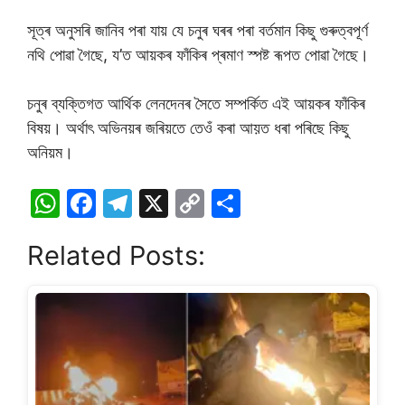
সূত্ৰ অনুসৰি জানিব পৰা যায় যে চনুৰ ঘৰৰ পৰা বৰ্তমান কিছু গুৰুত্বপূৰ্ণ
নথি পোৱা গৈছে, য’ত আয়কৰ ফাঁকিৰ প্ৰমাণ স্পষ্ট ৰূপত পোৱা গৈছে।
চনুৰ ব্যক্তিগত আৰ্থিক লেনদেনৰ সৈতে সম্পৰ্কিত এই আয়কৰ ফাঁকিৰ
বিষয়। অৰ্থাৎ অভিনয়ৰ জৰিয়তে তেওঁ কৰা আয়ত ধৰা পৰিছে কিছু
অনিয়ম।
W
F
T
X
C
S
h
a
el
o
h
Related Posts:
at
c
e
p
ar
s
e
gr
y
e
A
b
a
Li
p
o
m
n
p
o
k