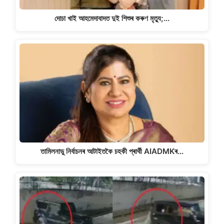
দোচা খাই আহমেদাবাদত দুই শিশুৰ কৰুণ মৃত্যু;…
তামিলনাডু নিৰ্বাচনৰ আটাইতকৈ চহকী প্ৰাৰ্থী AIADMKৰ…