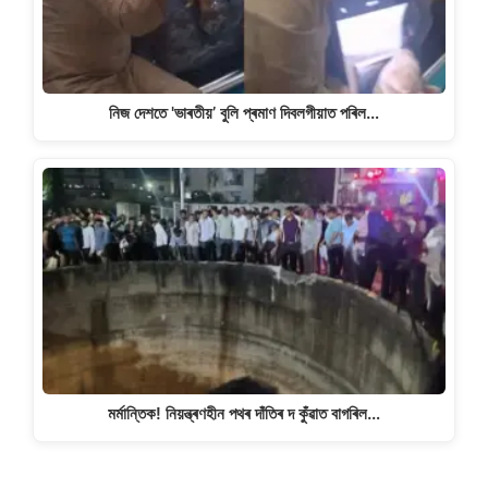
নিজ দেশতে 'ভাৰতীয়’ বুলি প্ৰমাণ দিবলগীয়াত পৰিল…
মৰ্মান্তিক! নিয়ন্ত্ৰণহীন পথৰ দাঁতিৰ দ কুঁৱাত বাগৰিল…