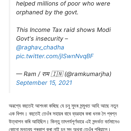
helped millions of poor who were
orphaned by the govt.
This Income Tax raid shows Modi
Govt's insecurity –
@raghav_chadha
pic.twitter.com/jlSwnNvqBF
— Ram / राम 🇮🇳 (@ramkumarjha)
September 15, 2021
অৱশ্যে বহুতেই আশংকা কৰিছে যে চনু সুদৰ সন্মুখত আহি আছে নতুন
এক বিপদ। বহুতেই তেওঁৰ সহায়ৰ বাবে ব্যৱহাৰ কৰা ধনক লৈ প্ৰশ্ন
উত্থাপন কৰি আহিছিল। কিন্তু তাৎপৰ্যপূৰ্ণভাৱে এই সন্দৰ্ভত বৰ্তমানেও
কোনো মন্তব্য প্ৰকাশ কৰা নাই চনু সুদ অথবা তেওঁৰ পৰিয়ালে।