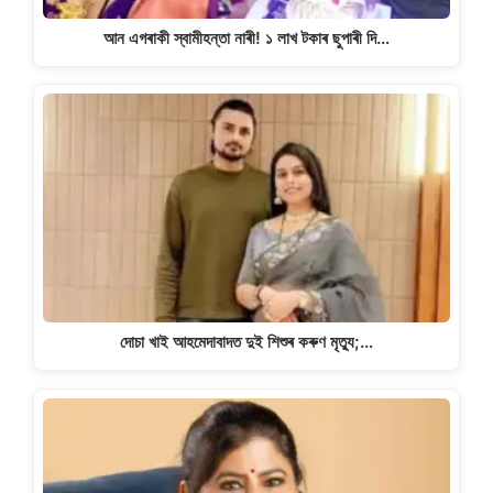
আন এগৰাকী স্বামীহন্তা নাৰী! ১ লাখ টকাৰ ছুপাৰী দি…
দোচা খাই আহমেদাবাদত দুই শিশুৰ কৰুণ মৃত্যু;…