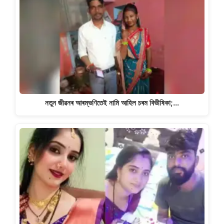
নতুন জীৱনৰ আৰম্ভণিতেই নামি আহিল চৰম বিভীষিকা;…