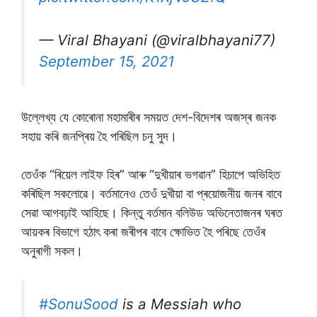
— Viral Bhayani (@viralbhayani77)
September 15, 2021
উল্লেখ্য যে কোৰোনা মহামাৰীৰ সময়ত দেশ-বিদেশৰ অজস্ৰ জনক
সহায় কৰি জনপ্ৰিয় হৈ পৰিছিল চনু সুদ।
তেওঁক “ৰিয়েল লাইফ হিৰ” আৰু “দুখীয়াৰ ভগৱান” হিচাপে অভিহিত
কৰিছিল সকলোৱে। বৰ্তমানেও তেওঁ দুখীয়া বা প্ৰয়োজনীয় জনৰ বাবে
সেৱা আগবঢ়াই আহিছে। কিন্তু বৰ্তমান বলিউড অভিনেতাজনৰ ঘৰত
আয়কৰ বিভাগে হঠাৎ কৰা জৰীপৰ বাবে ক্ষোভিত হৈ পৰিছে তেওঁৰ
অনুৰাগী সকল।
#SonuSood
is a Messiah who