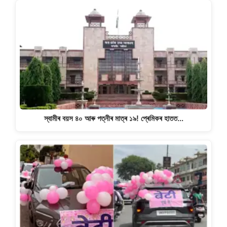
স্বামীৰ বয়স ৪০ আৰু পত্নীৰ মাত্ৰ ১৯! প্ৰেমিকৰ হাতত…