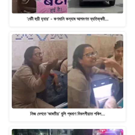
'বেটী হুয়ী হ্যায়’ - কণমানি কন্যাৰ আগমণত ব্যতিক্ৰমী…
নিজ দেশতে 'ভাৰতীয়’ বুলি প্ৰমাণ দিবলগীয়াত পৰিল…