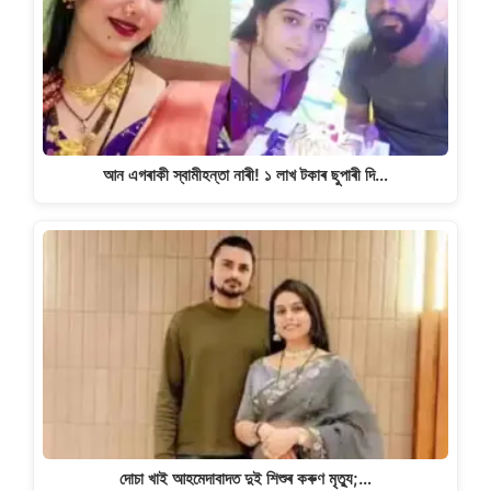
আন এগৰাকী স্বামীহন্তা নাৰী! ১ লাখ টকাৰ ছুপাৰী দি…
দোচা খাই আহমেদাবাদত দুই শিশুৰ কৰুণ মৃত্যু;…