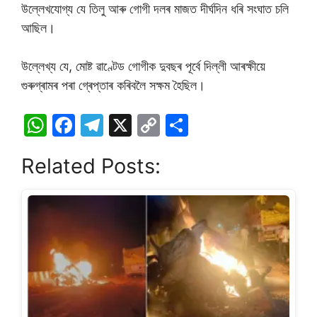
উল্লেখযোগ্য যে তিলু আৰু গোগী দলৰ মাজত দীৰ্ঘদিন ধৰি সংঘাত চলি
আছিল।
উল্লেখ্য যে, মোষ্ট ৱাণ্টেড গোগীক দুবছৰ পূৰ্বে দিল্লী আৰক্ষীয়ে
গুৰুগ্ৰামৰ পৰা গ্ৰেপ্তাৰ কৰিবলৈ সক্ষম হৈছিল।
W
F
T
X
C
S
h
a
el
o
h
Related Posts:
at
c
e
p
ar
s
e
gr
y
e
A
b
a
Li
p
o
m
n
p
o
k
k