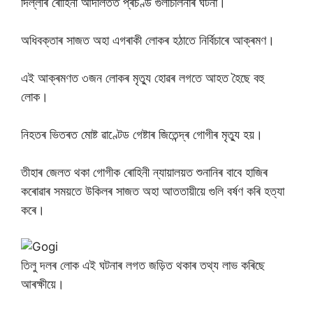
দিল্লীৰ ৰোহিনী আদালতত প্ৰচণ্ড গুলীচালনাৰ ঘটনা।
অধিবক্তাৰ সাজত অহা এগৰাকী লোকৰ হঠাতে নিৰ্বিচাৰে আক্ৰমণ।
এই আক্ৰমণত ৩জন লোকৰ মৃত্যু হোৱৰ লগতে আহত হৈছে বহু
লোক।
নিহতৰ ভিতৰত মোষ্ট ৱাণ্টেড গেষ্টাৰ জিতেন্দ্ৰ গোগীৰ মৃত্যু হয়।
তীহাৰ জেলত থকা গোগীক ৰোহিনী ন্যায়ালয়ত শুনানিৰ বাবে হাজিৰ
কৰোৱাৰ সময়তে উকিলৰ সাজত অহা আততায়ীয়ে গুলি বৰ্ষণ কৰি হত্যা
কৰে।
তিলু দলৰ লোক এই ঘটনাৰ লগত জড়িত থকাৰ তথ্য লাভ কৰিছে
আৰক্ষীয়ে।