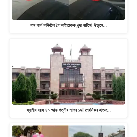
থাৰ পাৰ্ক কৰিবলৈ গৈ আইতাকক খুন্দা নাতিৰ! উত্তৰ…
স্বামীৰ বয়স ৪০ আৰু পত্নীৰ মাত্ৰ ১৯! প্ৰেমিকৰ হাতত…