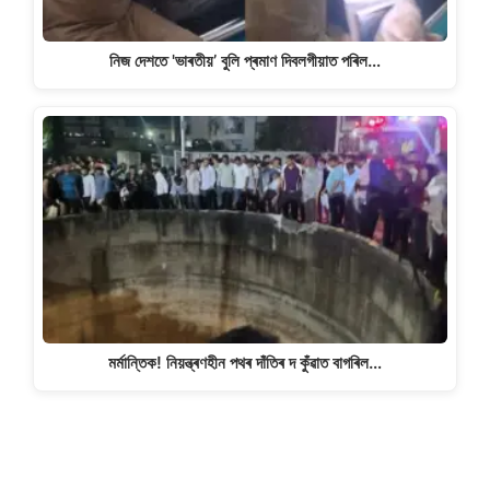
নিজ দেশতে 'ভাৰতীয়’ বুলি প্ৰমাণ দিবলগীয়াত পৰিল…
মৰ্মান্তিক! নিয়ন্ত্ৰণহীন পথৰ দাঁতিৰ দ কুঁৱাত বাগৰিল…