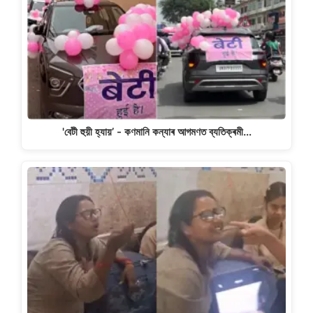
'বেটী হুয়ী হ্যায়’ - কণমানি কন্যাৰ আগমণত ব্যতিক্ৰমী…