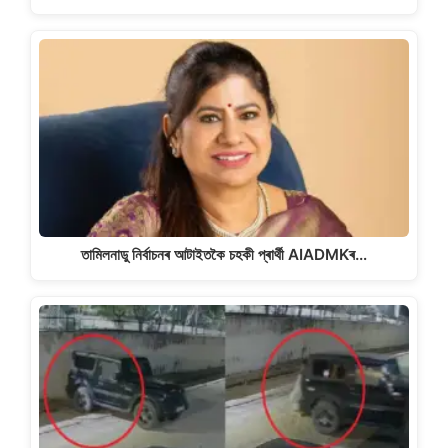
তামিলনাডু নিৰ্বাচনৰ আটাইতকৈ চহকী প্ৰাৰ্থী AIADMKৰ…