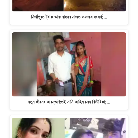
মিৰ্জাপুৰত ট্ৰাক আৰু বাহনৰ মাজত ভয়ংকৰ সংঘৰ্ষ;…
নতুন জীৱনৰ আৰম্ভণিতেই নামি আহিল চৰম বিভীষিকা;…