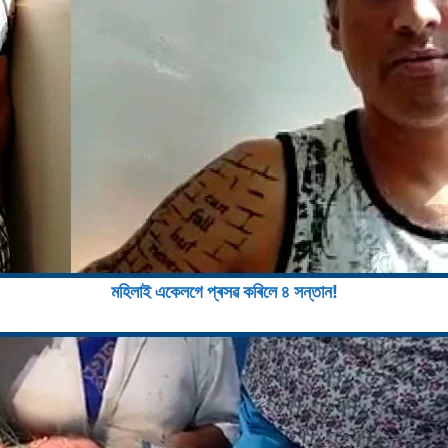
মহিলাই একেলগে প্ৰসৱ কৰিলে ৪ সন্তান!