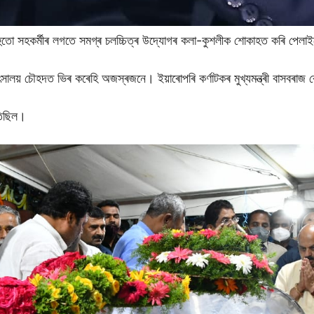
 বহুতো সহকৰ্মীৰ লগতে সমগ্ৰ চলচ্চিত্ৰ উদ্যোগৰ কলা-কুশলীক শোকাহত কৰি পেলা
িৎসালয় চৌহদত ভিৰ কৰেহি অজস্ৰজনে। ইয়াৰোপৰি কৰ্ণাটকৰ মুখ্যমন্ত্ৰী বাসবৰাজ
াতিছিল।