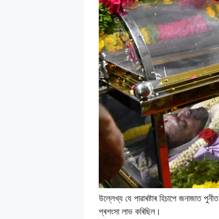
উল্লেখ্য যে পাৱাৰষ্টাৰ হিচাপে জনাজাত পুনী
প্ৰশংসা লাভ কৰিছিল।