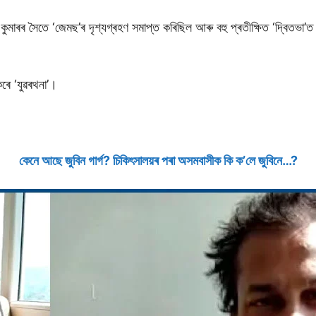
 কুমাৰৰ সৈতে ‘জেমছ’ৰ দৃশ্যগ্ৰহণ সমাপ্ত কৰিছিল আৰু বহু প্ৰতীক্ষিত ‘দ্বিতভ
ৰে ‘যুৱৰথনা’।
কেনে আছে জুবিন গাৰ্গ? চিকিৎসালয়ৰ পৰা অসমবাসীক কি ক’লে জুবিনে…?