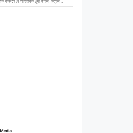
পাৰ্ক কৰিবলৈ গৈ আইতাকক খুন্দা নাতিৰ! উত্তৰ…
 Media