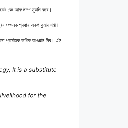
িকেট বেট আৰু ষ্টাম্প মুকলি কৰে।
)ৰ সঞ্চালক প্ৰধান অৰুণ কুমাৰ শৰ্মা।
াবে কৰা প্ৰচেষ্টাক অধিক আগুৱাই নিব। এই
y, It is a substitute
ivelihood for the