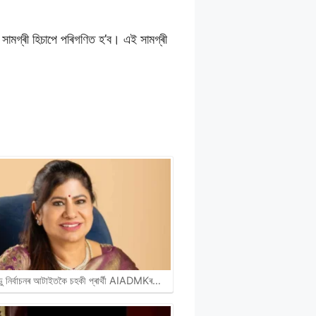
ম সামগ্ৰী হিচাপে পৰিগণিত হ’ব। এই সামগ্ৰী
ডু নিৰ্বাচনৰ আটাইতকৈ চহকী প্ৰাৰ্থী AIADMKৰ…