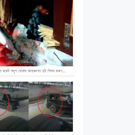
ৰত ৰকেট সদৃশ বোমাৰ আক্ৰমণত দুই শিশুৰ কৰুণ…