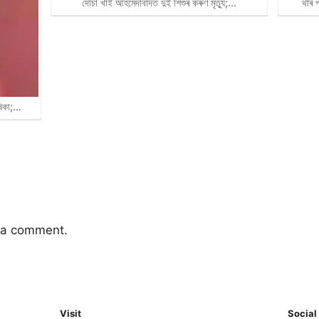
থাৰ 
দোচা খাই আহমেদাবাদত দুই শিশুৰ কৰুণ মৃত্যু;…
ষিকা;…
 a comment.
Visit
Social