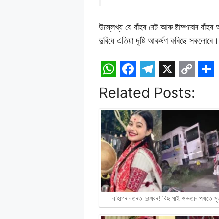
উল্লেখ্য যে বাঁহৰ বেট আৰু ষ্টাম্পবোৰ বাঁহ
দুবিধে এতিয়া দৃষ্টি আকৰ্ষণ কৰিছে সকলোৰে।
W
F
T
X
C
S
Related Posts:
h
a
e
o
h
a
c
l
p
a
t
e
e
y
r
s
b
g
L
e
A
o
r
i
p
o
a
n
p
k
m
k
ব’হাগৰ বতৰত দুঃখবৰ! বিহু গাই ওভতাৰ পথতে মৃ