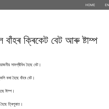
HOME
EN
ল বাঁহৰ ক্ৰিকেট বেট আৰু ষ্টাম্প
়োজনীয় সামগ্ৰীবিধ হৈছে বেট।
ুকলি কৰা হৈছে বাঁহৰ বেট।
ে ষ্টাম্প।
া হৈছে ত্ৰিপুৰাত।