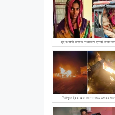
দুই কণমানি কন্যাক নৃশংসভাৱে হত্যা! পাষাণ ম
মিৰ্জাপুৰত ট্ৰাক আৰু বাহনৰ মাজত ভয়ংকৰ সংঘৰ