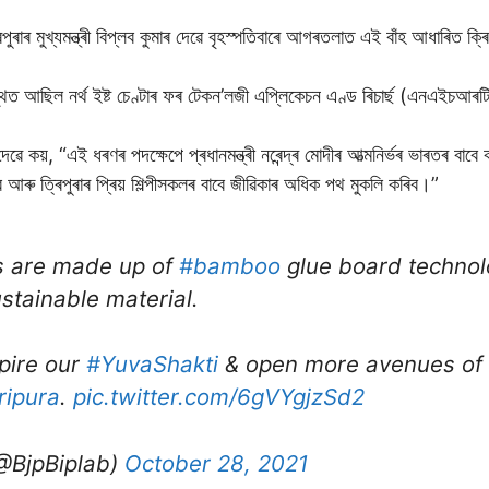
পুৰাৰ মুখ্যমন্ত্ৰী বিপ্লব কুমাৰ দেৱে বৃহস্পতিবাৰে আগৰতলাত এই বাঁহ আধাৰিত ক্ৰ
পস্থিত আছিল নৰ্থ ইষ্ট চেণ্টাৰ ফৰ টেকন’লজী এপ্লিকেচন এণ্ড ৰিচাৰ্ছ (এনএইচআৰটি
াৰ দেৱে কয়, “এই ধৰণৰ পদক্ষেপে প্ৰধানমন্ত্ৰী নৰেন্দ্ৰ মোদীৰ আত্মনিৰ্ভৰ ভাৰতৰ ব
 আৰু ত্ৰিপুৰাৰ প্ৰিয় শিল্পীসকলৰ বাবে জীৱিকাৰ অধিক পথ মুকলি কৰিব।”
 are made up of
#bamboo
glue board technolog
stainable material.
spire our
#YuvaShakti
& open more avenues of l
ripura
.
pic.twitter.com/6gVYgjzSd2
@BjpBiplab)
October 28, 2021