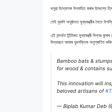
থলুৱা উদ্যোগক উৎসাহিত কৰাৰ উদ্দেশ্যে ত্ৰি
সেই মুকলি অনুষ্ঠানত মুখ্যমন্ত্ৰীৰ সৈতে উ
এই সন্দৰ্ভত টুইটাৰত মুখ্যমন্ত্ৰী বিপ্লৱ কুম
উদ্ভাৱনে আমাৰ যুৱশক্তিক অনুপ্ৰাণিত কৰিব
Bamboo bats & stumps
for wood & contains su
This innovation will in
beloved artisans of
#T
— Biplab Kumar Deb (