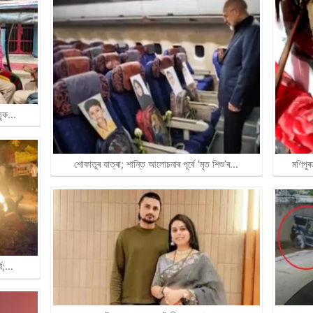
াতৃক…
মণিপু
শোকাতুৰ যাত্ৰা; শান্তি আলোচনাৰ পূৰ্বে 'মৃত শিশু’ৰ…
্ষ;…