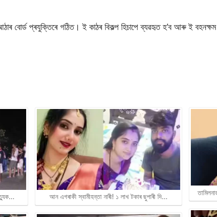
ৰ আঠাৰ বোৰ্ড প্ৰযুক্তিৰে গঠিত। ই কাঠৰ বিকল্প হিচাপে ব্যৱহৃত হ’ব আৰু ই বহনক্ষ
তামিলনা
ত্যুক…
আন এগৰাকী স্বামীহন্তা নাৰী! ১ লাখ টকাৰ ছুপাৰী দি…