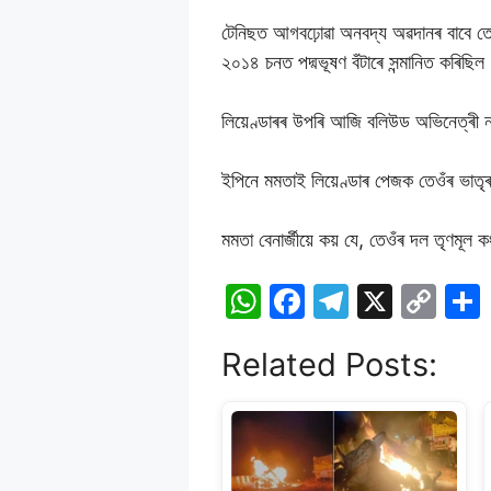
টেনিছত আগবঢ়োৱা অনবদ্য অৱদানৰ বাবে তেওঁক
২০১৪ চনত পদ্মভূষণ বঁটাৰে সন্মানিত কৰিছিল
লিয়েণ্ডাৰৰ উপৰি আজি বলিউড অভিনেত্ৰী 
ইপিনে মমতাই লিয়েণ্ডাৰ পেজক তেওঁৰ ভাতৃৰ
মমতা বেনাৰ্জীয়ে কয় যে, তেওঁৰ দল তৃণমূল
W
F
T
X
C
h
a
el
o
Related Posts:
at
c
e
p
s
e
gr
y
A
b
a
Li
p
o
m
n