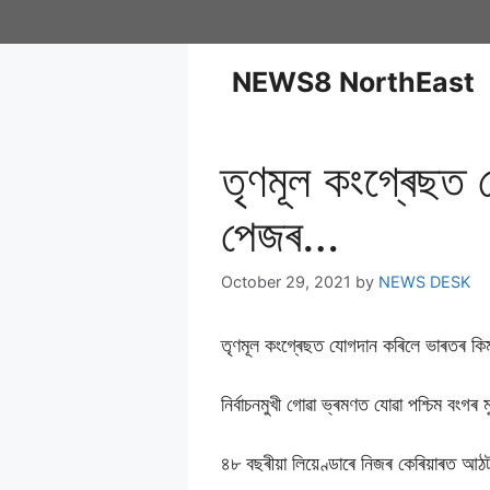
NEWS8 NorthEast
তৃণমূল কংগ্ৰেছত 
পেজৰ…
October 29, 2021
by
NEWS DESK
তৃণমূল কংগ্ৰেছত যোগদান কৰিলে ভাৰতৰ কিম্
নিৰ্বাচনমুখী গোৱা ভ্ৰমণত যোৱা পশ্চিম বংগৰ 
৪৮ বছৰীয়া লিয়েণ্ডাৰে নিজৰ কেৰিয়াৰত আ