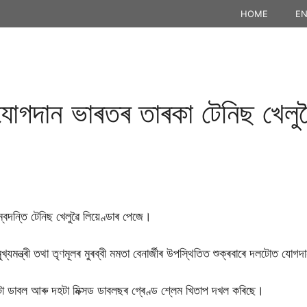
HOME
EN
যোগদান ভাৰতৰ তাৰকা টেনিছ খেলুৱৈ
বদন্তি টেনিছ খেলুৱৈ লিয়েণ্ডাৰ পেজে।
মুখ্যমন্ত্ৰী তথা তৃণমূলৰ মুৰব্বী মমতা বেনাৰ্জীৰ উপস্থিতিত শুক্ৰবাৰে দলটোত যো
ঠটা ডাবল আৰু দহটা মিক্সড ডাবলছৰ গ্ৰেণ্ড শ্লেম খিতাপ দখল কৰিছে।