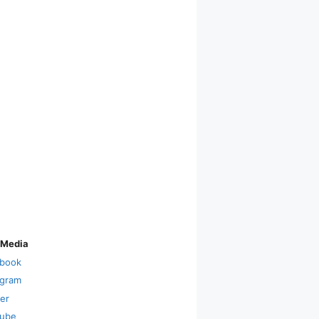
 Media
book
agram
ter
ube