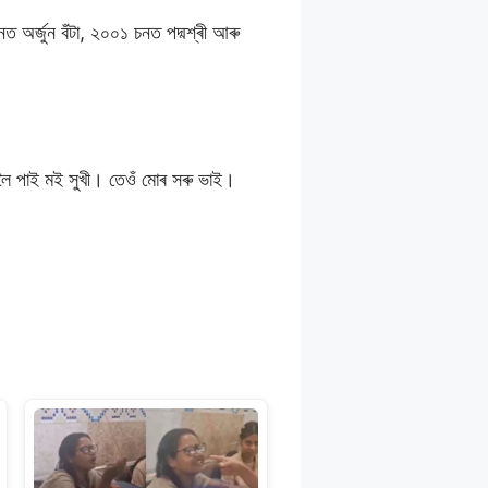
ত অৰ্জুন বঁটা, ২০০১ চনত পদ্মশ্ৰী আৰু
াবলৈ পাই মই সুখী। তেওঁ মোৰ সৰু ভাই।