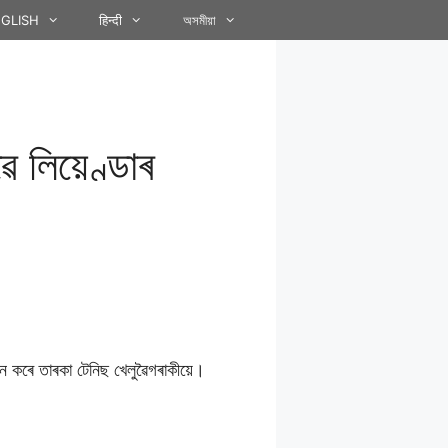
GLISH
हिन्दी
অসমীয়া
 লিয়েণ্ডাৰ
গদান কৰে তাৰকা টেনিছ খেলুৱৈগৰাকীয়ে।