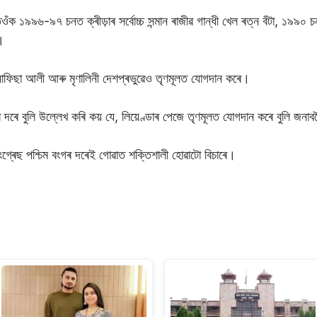
 ১৯৯৬-৯৭ চনত ক্ৰীড়াৰ সৰ্বোচ্চ সন্মান ৰাজীৱ গান্ধী খেল ৰত্ন বঁটা, ১৯৯০ চন
।
নাফিছা আলী আৰু মৃণালিনী দেশপ্ৰভুৱেও তৃণমূলত যোগদান কৰে।
 দৰে বুলি উল্লেখ কৰি কয় যে, লিয়েণ্ডাৰ পেজে তৃণমূলত যোগদান কৰে বুলি জন
 কংগ্ৰেছ পশ্চিম বংগৰ দৰেই গোৱাত শক্তিশালী হোৱাটো বিচাৰে।
S
h
ar
e