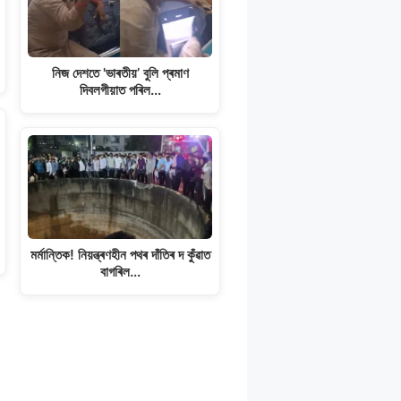
নিজ দেশতে 'ভাৰতীয়’ বুলি প্ৰমাণ
দিবলগীয়াত পৰিল…
মৰ্মান্তিক! নিয়ন্ত্ৰণহীন পথৰ দাঁতিৰ দ কুঁৱাত
বাগৰিল…