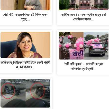
দোচা খাই আহমেদাবাদত দুই শিশুৰ কৰুণ
স্বামীৰ বয়স ৪০ আৰু পত্নীৰ মাত্ৰ ১৯!
মৃত্যু;…
প্ৰেমিকৰ হাতত…
তামিলনাডু নিৰ্বাচনৰ আটাইতকৈ চহকী প্ৰাৰ্থী
'বেটী হুয়ী হ্যায়’ - কণমানি কন্যাৰ
AIADMKৰ…
আগমণত ব্যতিক্ৰমী…