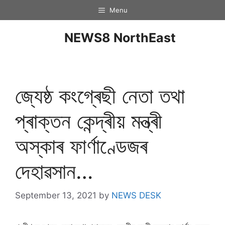
Menu
NEWS8 NorthEast
জ্যেষ্ঠ কংগ্ৰেছী নেতা তথা
প্ৰাক্তন কেন্দ্ৰীয় মন্ত্ৰী
অস্কাৰ ফাৰ্ণাণ্ডেজৰ
দেহাৱসান…
September 13, 2021
by
NEWS DESK