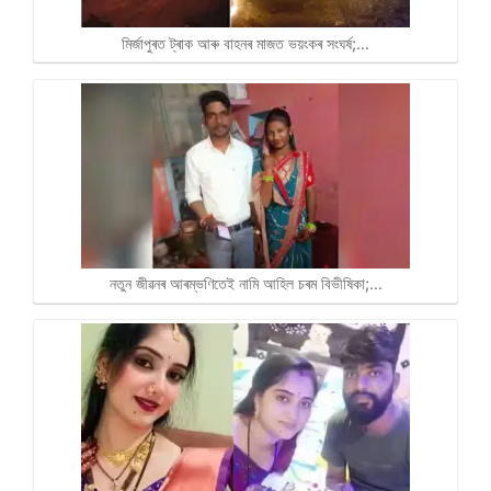
p
k
m
k
মিৰ্জাপুৰত ট্ৰাক আৰু বাহনৰ মাজত ভয়ংকৰ সংঘৰ্ষ;…
নতুন জীৱনৰ আৰম্ভণিতেই নামি আহিল চৰম বিভীষিকা;…