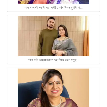
আন এগৰাকী স্বামীহন্তা নাৰী! ১ লাখ টকাৰ ছুপাৰী দি…
দোচা খাই আহমেদাবাদত দুই শিশুৰ কৰুণ মৃত্যু;…