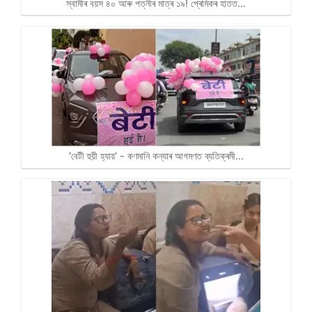
স্বামীৰ বয়স ৪০ আৰু পত্নীৰ মাত্ৰ ১৯! প্ৰেমিকৰ হাতত…
'বেটী হুয়ী হ্যায়’ - কণমানি কন্যাৰ আগমণত ব্যতিক্ৰমী…