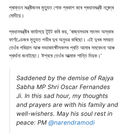
প্ৰাক্তন মন্ত্ৰীজনৰ মৃত্যুত শোক প্ৰকাশ কৰে প্ৰধানমন্ত্ৰী নৰেন্দ্ৰ
মোদীয়ে।
প্ৰধানমন্ত্ৰীৰ কাৰ্যালয়ে টুইট কৰি কয়, ‘ৰাজ্যসভাৰ সাংসদ অস্কাৰ
ফাৰ্ণাণ্ডেজৰ মৃত্যুত গভীৰ দুখ অনুভৱ কৰিছো। এই দুখৰ সময়ত
তেওঁৰ পৰিয়াল আৰু শুভাকাংক্ষীসকলৰ প্ৰতি আমাৰ সমবেদনা আৰু
প্ৰাৰ্থনা জনাইছো। ঈশ্বৰে তেওঁৰ আত্মাক শান্তি দিয়ক।’
Saddened by the demise of Rajya
Sabha MP Shri Oscar Fernandes
Ji. In this sad hour, my thoughts
and prayers are with his family and
well-wishers. May his soul rest in
peace: PM
@narendramodi