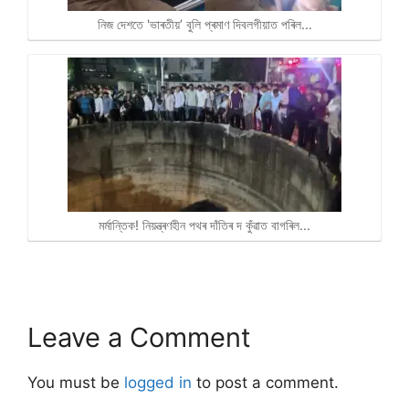
নিজ দেশতে 'ভাৰতীয়’ বুলি প্ৰমাণ দিবলগীয়াত পৰিল…
মৰ্মান্তিক! নিয়ন্ত্ৰণহীন পথৰ দাঁতিৰ দ কুঁৱাত বাগৰিল…
Leave a Comment
You must be
logged in
to post a comment.