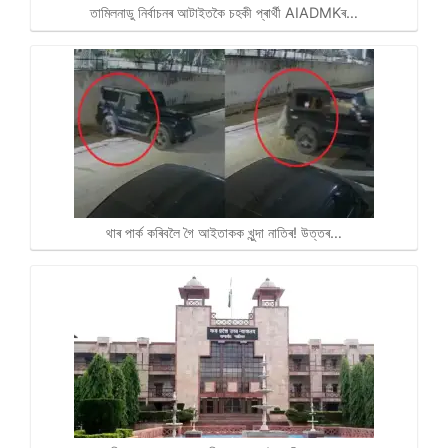
তামিলনাডু নিৰ্বাচনৰ আটাইতকৈ চহকী প্ৰাৰ্থী AIADMKৰ…
থাৰ পাৰ্ক কৰিবলৈ গৈ আইতাকক খুন্দা নাতিৰ! উত্তৰ…