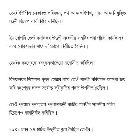
তেওঁ ইউপিএ চৰকাৰত পৰিবহন, পথ আৰু ঘাইপথ, শ্ৰম আৰু নিযুক্তি
মন্ত্ৰী হিচাপে কাৰ্যনিৰ্বাহ কৰিছিল।
ইয়াৰোপৰি তেওঁ কৰ্ণাটকৰ উদুপী সংসদীয় সমষ্টিৰ পৰা পাঁচটা কাৰ্যকালৰ
বাবে লোকসভাৰ সাংসদ হিচাপে নিৰ্বাচিত হৈছিল।
তেওঁক কংগ্ৰেছে ৰাজ্যসভালৈয়ো মনোনীত কৰিছিল।
বিদ্যালয়ৰ শিক্ষকৰ পুত্ৰ হোৱাৰ বাবে তেওঁ গান্ধী পৰিয়ালৰ আস্থা জয়
কৰি কংগ্ৰেছ দলত সৰ্বোচ্চ স্বীকৃতিৰ পদত উপনীত হৈছিল।
তেওঁ প্ৰয়াত প্ৰাক্তন প্ৰধানমন্ত্ৰী ৰাজীৱ গান্ধীৰ সংসদীয় সচিব
হিচাপেও কাৰ্যনিৰ্বাহ কৰিছিল।
১৯৪১ চনৰ ২৭ মাৰ্চত উদুপীত জন্ম হৈছিল তেওঁৰ।