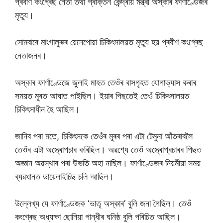
প্ৰবীণ কংগ্ৰেছ নেতা তথা প্ৰাক্তন কেন্দ্ৰীয় মন্ত্ৰী অস্কাৰ ফাৰ্ণাণ্ডেজৰ
মৃত্যু।
সোমবাৰে মাংগালুৰুৰ য়েনেপোয়া চিকিৎসালয়ত মৃত্যু হয় প্ৰবীণ কংগ্ৰেছ
নেতাজনৰ।
অস্কাৰ ফাৰ্ণাণ্ডেজে জুলাই মাহত তেওঁৰ বাসগৃহত যোগাভ্যাস কৰাৰ
সময়ত মূৰত আঘাত পাইছিল। ইয়াৰ পিছতেই তেওঁ চিকিৎসালয়ত
চিকিৎসাধীন হৈ আছিল।
জানিব পৰা মতে, চিকিৎসকে তেওঁৰ মূৰৰ পৰা এটা টেমুনা আঁতৰাবলৈ
তেওঁৰ এটা অস্ত্ৰোপচাৰ কৰিছিল। অৱশ্যে তেওঁ অস্ত্ৰোপ্ৰচাৰৰ পিছত
অজ্ঞান অৱস্থাৰ পৰা উভতি অহা নাছিল। ফাৰ্ণাণ্ডেজৰ নিয়মীয়া সময়
ব্যৱধানত ডায়েলাইচিছ চলি আছিল।
উল্লেখ্য যে ফাৰ্ণাণ্ডেজক ‘ভাতৃ অস্কাৰ’ বুলি জনা গৈছিল। তেওঁ
কংগ্ৰেছ অধ্যক্ষা ছোনিয়া গান্ধীৰ ঘনিষ্ঠ বুলি পৰিচিত আছিল।