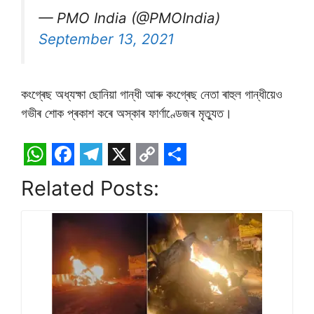
— PMO India (@PMOIndia)
September 13, 2021
কংগ্ৰেছ অধ্যক্ষা ছোনিয়া গান্ধী আৰু কংগ্ৰেছ নেতা ৰাহুল গান্ধীয়েও
গভীৰ শোক প্ৰকাশ কৰে অস্কাৰ ফাৰ্ণাণ্ডেজৰ মৃত্যুত।
W
F
T
X
C
S
Related Posts:
h
a
e
o
h
a
c
l
p
a
t
e
e
y
r
s
b
g
L
e
A
o
r
i
p
o
a
n